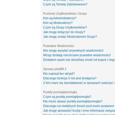
Czym są Tematy Zablokowane?
Poziomy Użytkowników i Grupy
Kim są Administratorzy?
Kim są Moderatorzy?
Czym są Grupy Użytkowników?
Jak mogę dołączyć do Grupy?
Jak mogę zostać Moderatorem Grupy?
Prywatne Wiadomości
Nie mogę wysyłać prywatnych wiadomości!
Wciąż dostaję niechciane prywatne wiadomości!
Dostałem spam lub obraźliwy email od kogoś z tego
Sprawy phpBB 2
Kto napisał ten skrypt?
Dlaczego funkcja X nie jest dostępna?
Z kim mam się skontaktować w sprawach nadużyć i
Punkty pomógł/pomogła
Czym są punkty pomógł/pomogła?
Kto może dawać punkty pomógł/pomogła?
Dlaczego na niektórych forach pod moim avatarem
Jak mogę sprawdzić liczbę i inne informacje związa