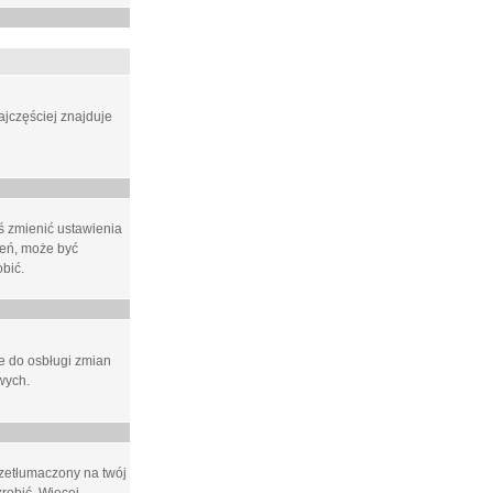
ajczęściej znajduje
eś zmienić ustawienia
ień, może być
bić.
ne do osbługi zmian
wych.
rzetłumaczony na twój