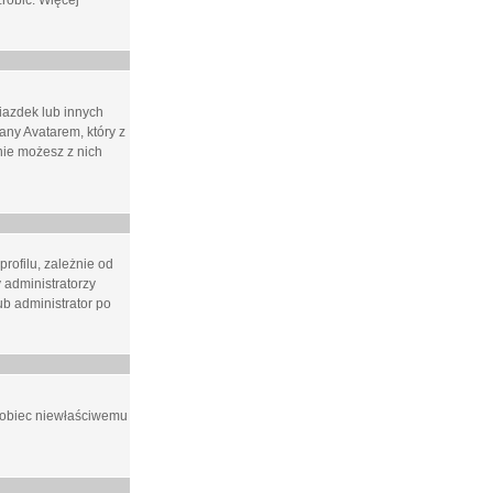
zrobić. Więcej
iazdek lub innych
ny Avatarem, który z
 nie możesz z nich
rofilu, zależnie od
 administratorzy
b administrator po
apobiec niewłaściwemu