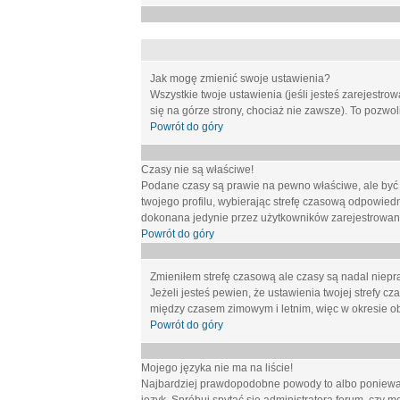
Jak mogę zmienić swoje ustawienia?
Wszystkie twoje ustawienia (jeśli jesteś zarejestr
się na górze strony, chociaż nie zawsze). To pozwol
Powrót do góry
Czasy nie są właściwe!
Podane czasy są prawie na pewno właściwe, ale być mo
twojego profilu, wybierając strefę czasową odpowied
dokonana jedynie przez użytkowników zarejestrowanych
Powrót do góry
Zmieniłem strefę czasową ale czasy są nadal niepr
Jeżeli jesteś pewien, że ustawienia twojej strefy
między czasem zimowym i letnim, więc w okresie o
Powrót do góry
Mojego języka nie ma na liście!
Najbardziej prawdopodobne powody to albo ponieważ 