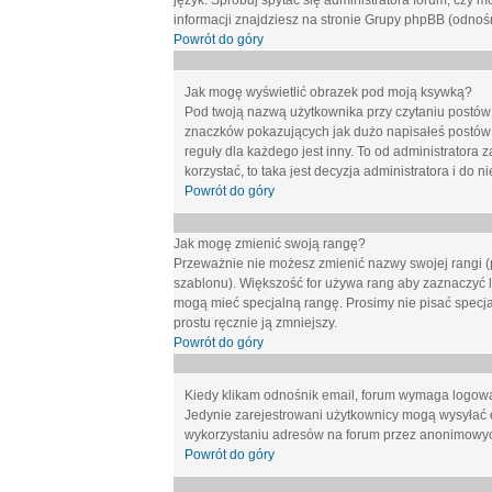
język. Spróbuj spytać się administratora forum, czy m
informacji znajdziesz na stronie Grupy phpBB (odnośn
Powrót do góry
Jak mogę wyświetlić obrazek pod moją ksywką?
Pod twoją nazwą użytkownika przy czytaniu postów 
znaczków pokazujących jak dużo napisałeś postów 
reguły dla każdego jest inny. To od administratora 
korzystać, to taka jest decyzja administratora i do
Powrót do góry
Jak mogę zmienić swoją rangę?
Przeważnie nie możesz zmienić nazwy swojej rangi (p
szablonu). Większość for używa rang aby zaznaczyć li
mogą mieć specjalną rangę. Prosimy nie pisać specja
prostu ręcznie ją zmniejszy.
Powrót do góry
Kiedy klikam odnośnik email, forum wymaga logow
Jedynie zarejestrowani użytkownicy mogą wysyłać 
wykorzystaniu adresów na forum przez anonimowy
Powrót do góry