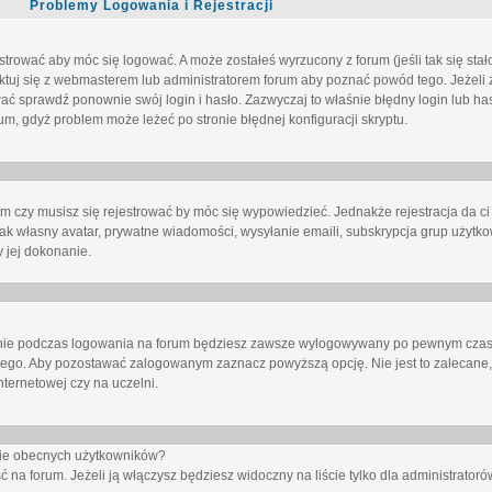
Problemy Logowania i Rejestracji
trować aby móc się logować. A może zostałeś wyrzucony z forum (jeśli tak się sta
uj się z webmasterem lub administratorem forum aby poznać powód tego. Jeżeli z
wać sprawdź ponownie swój login i hasło. Zazwyczaj to właśnie błędny login lub h
forum, gdyż problem może leżeć po stronie błędnej konfiguracji skryptu.
um czy musisz się rejestrować by móc się wypowiedzieć. Jednakże rejestracja da ci
jak własny avatar, prywatne wiadomości, wysyłanie emaili, subskrypcja grup użytko
 jej dokonanie.
nie
podczas logowania na forum będziesz zawsze wylogowywany po pewnym czasi
nego. Aby pozostawać zalogowanym zaznacz powyższą opcję. Nie jest to zalecane,
nternetowej czy na uczelni.
ście obecnych użytkowników?
ć na forum
. Jeżeli ją
włączysz
będziesz widoczny na liście tylko dla administratorów