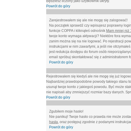
Będziesz liczony jako użytkownik ukryty.
Powrót do góry
Zarejestrowałem się ale nie mogę się zalogować!
Na początek sprawdź czy wpisujesz poprawny login 
funkcje COPPA i kliknąłeś odnośnik
Mam mniej niż 1
twoje konto wymaga aktywacji? Niektóre fora wymag
zanim można się na nie logować. Po rejestracji po
instrukcjami w nim zawartymi, a jeśli nie otrzymał
jest redukcja dostępu do forum osób nieporządanyc
email spróbuj skontaktować się z administratorem f
Powrót do góry
Rejestrowałem się kiedyś ale nie mogę się już logow
Najbardziej prawdopodobne powody takiego stanu to: wp
usunął twoje konto z jakiegoś powodu. Być może stało
nie napisali aby zmniejszyć rozmiar bazy danych. Sp
Powrót do góry
Zgubiłem moje hasło!
Nie panikuj! Twoje hasło co prawda nie może zostać
hasła
, oraz postępuj zgodnie z podanymi instrukcj
Powrót do góry