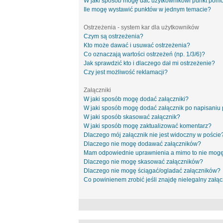
W jaki sposób mogę dać użytkownikowi punkt pom
Ile mogę wystawić punktów w jednym temacie?
Ostrzeżenia - system kar dla użytkowników
Czym są ostrzeżenia?
Kto może dawać i usuwać ostrzeżenia?
Co oznaczają wartości ostrzeżeń (np. 1/3/6)?
Jak sprawdzić kto i dlaczego dał mi ostrzeżenie?
Czy jest możliwość reklamacji?
Załączniki
W jaki sposób mogę dodać załączniki?
W jaki sposób mogę dodać załącznik po napisaniu 
W jaki sposób skasować załącznik?
W jaki sposób mogę zaktualizować komentarz?
Dlaczego mój załącznik nie jest widoczny w poście
Dlaczego nie mogę dodawać załączników?
Mam odpowiednie uprawnienia a mimo to nie mogę
Dlaczego nie mogę skasować załączników?
Dlaczego nie mogę ściągać/ogladać załączników?
Co powinienem zrobić jeśli znajdę nielegalny załąc