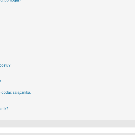
ógł/pomogła?
postu?
?
 dodać załącznika.
znik?