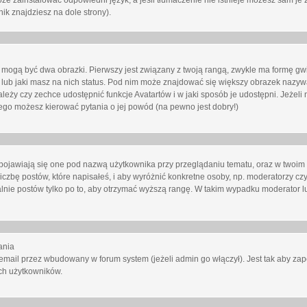
oże zainstalować odpowiedni język, a jeśli tłumaczenie nie istnieje możesz sam je 
ik znajdziesz na dole strony).
mogą być dwa obrazki. Pierwszy jest związany z twoją rangą, zwykle ma formę gw
lub jaki masz na nich status. Pod nim może znajdować się większy obrazek nazywa
zależy czy zechce udostępnić funkcje Avatartów i w jaki sposób je udostępni. Jeżeli
 niego możesz kierować pytania o jej powód (na pewno jest dobry!)
ojawiają się one pod nazwą użytkownika przy przeglądaniu tematu, oraz w twoim p
czbę postów, które napisałeś, i aby wyróżnić konkretne osoby, np. moderatorzy czy
lnie postów tylko po to, aby otrzymać wyższą rangę. W takim wypadku moderator lu
ania
email przez wbudowany w forum system (jeżeli admin go włączył). Jest tak aby z
ch użytkowników.