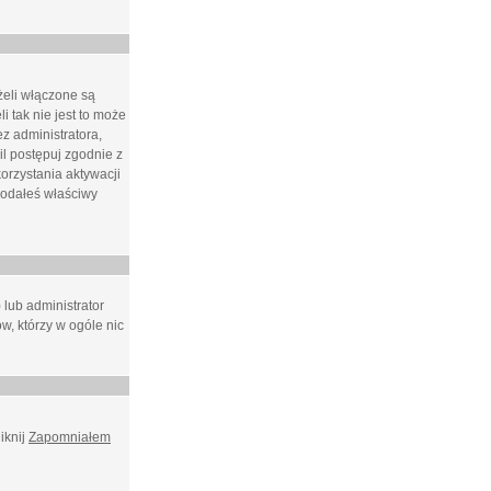
żeli włączone są
i tak nie jest to może
z administratora,
l postępuj zgodnie z
orzystania aktywacji
podałeś właściwy
 lub administrator
w, którzy w ogóle nic
iknij
Zapomniałem