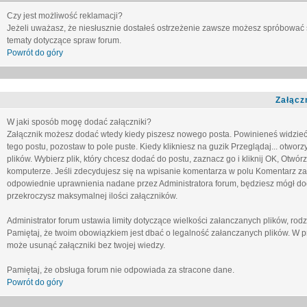
Czy jest możliwość reklamacji?
Jeżeli uważasz, że niesłusznie dostałeś ostrzeżenie zawsze możesz spróbować 
tematy dotyczące spraw forum.
Powrót do góry
Załącz
W jaki sposób mogę dodać załączniki?
Załącznik możesz dodać wtedy kiedy piszesz nowego posta. Powinieneś widzie
tego postu, pozostaw to pole puste. Kiedy klikniesz na guzik
Przeglądaj...
otworzy
plików. Wybierz plik, który chcesz dodać do postu, zaznacz go i kliknij OK, Otwór
komputerze. Jeśli zdecydujesz się na wpisanie komentarza w polu
Komentarz za
odpowiednie uprawnienia nadane przez Administratora forum, będziesz mógł do
przekroczysz maksymalnej ilości załączników.
Administrator forum ustawia limity dotyczące wielkości załanczanych plików, ro
Pamiętaj, że twoim obowiązkiem jest dbać o legalność załanczanych plików. W p
może usunąć załączniki bez twojej wiedzy.
Pamiętaj, że obsługa forum nie odpowiada za stracone dane.
Powrót do góry