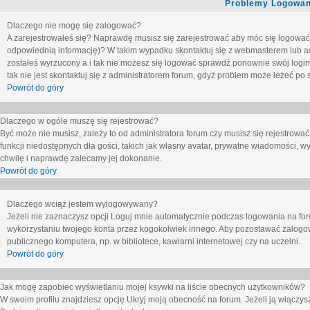
Problemy Logowani
Dlaczego nie mogę się zalogować?
A zarejestrowałeś się? Naprawdę musisz się zarejestrować aby móc się logować. 
odpowiednią informację)? W takim wypadku skontaktuj się z webmasterem lub adm
zostałeś wyrzucony a i tak nie możesz się logować sprawdź ponownie swój login i
tak nie jest skontaktuj się z administratorem forum, gdyż problem może leżeć po s
Powrót do góry
Dlaczego w ogóle muszę się rejestrować?
Być może nie musisz, zależy to od administratora forum czy musisz się rejestrowa
funkcji niedostępnych dla gości, takich jak własny avatar, prywatne wiadomości, wy
chwilę i naprawdę zalecamy jej dokonanie.
Powrót do góry
Dlaczego wciąż jestem wylogowywany?
Jeżeli nie zaznaczysz opcji
Loguj mnie automatycznie
podczas logowania na fo
wykorzystaniu twojego konta przez kogokolwiek innego. Aby pozostawać zalogow
publicznego komputera, np. w bibliotece, kawiarni internetowej czy na uczelni.
Powrót do góry
Jak mogę zapobiec wyświetlaniu mojej ksywki na liście obecnych użytkowników?
W swoim profilu znajdziesz opcję
Ukryj moją obecność na forum
. Jeżeli ją
włączys