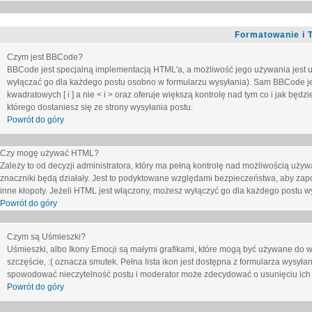
Formatowanie i 
Czym jest BBCode?
BBCode jest specjalną implementacją HTML'a, a możliwość jego używania jest 
wyłączać go dla każdego postu osobno w formularzu wysyłania). Sam BBCode je
kwadratowych [ i ] a nie < i > oraz oferuje większą kontrolę nad tym co i jak bę
którego dostaniesz się ze strony wysyłania postu.
Powrót do góry
Czy mogę używać HTML?
Zależy to od decyzji administratora, który ma pełną kontrolę nad możliwością uż
znaczniki będą działały. Jest to podyktowane względami
bezpieczeństwa
, aby zap
inne kłopoty. Jeżeli HTML jest włączony, możesz wyłączyć go dla każdego postu w
Powrót do góry
Czym są Uśmieszki?
Uśmieszki, albo Ikony Emocji są małymi grafikami, które mogą być używane do wy
szczęście, :( oznacza smutek. Pełna lista ikon jest dostępna z formularza wysy
spowodować nieczytelność postu i moderator może zdecydować o usunięciu ich 
Powrót do góry