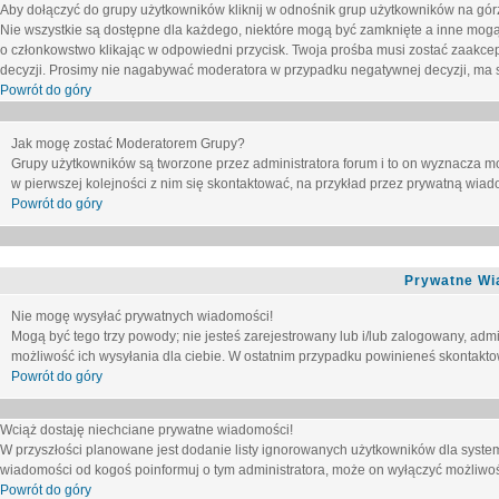
Aby dołączyć do grupy użytkowników kliknij w odnośnik grup użytkowników na górz
Nie wszystkie są dostępne dla każdego, niektóre mogą być zamknięte a inne mogą
o członkowstwo klikając w odpowiedni przycisk. Twoja prośba musi zostać zaakc
decyzji. Prosimy nie nagabywać moderatora w przypadku negatywnej decyzji, ma
Powrót do góry
Jak mogę zostać Moderatorem Grupy?
Grupy użytkowników są tworzone przez administratora forum i to on wyznacza m
w pierwszej kolejności z nim się skontaktować, na przykład przez prywatną wia
Powrót do góry
Prywatne Wi
Nie mogę wysyłać prywatnych wiadomości!
Mogą być tego trzy powody; nie jesteś zarejestrowany lub i/lub zalogowany, adm
możliwość ich wysyłania dla ciebie. W ostatnim przypadku powinieneś skontaktow
Powrót do góry
Wciąż dostaję niechciane prywatne wiadomości!
W przyszłości planowane jest dodanie listy ignorowanych użytkowników dla syste
wiadomości od kogoś poinformuj o tym administratora, może on wyłączyć możliwo
Powrót do góry