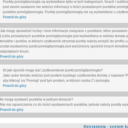
Punkty pomógł/pomogła są wyświetlane tylko w tych kategoriach, forach i subfor
pod swoim avatarem nie widzisz informacji o ilości posiadanych punktów pomógł
punktów pomógł/pomogła. Punkty pomógł/pomogłą nie są wyświetlane u użytkown
Powrót do góry
Jak mogę sprawdzić liczbę i inne informacje związane z punktami, które posiadam j
Liczba posiadanych punktów pomógł/pomogła jest wyświetlana w widoku tematu p
tematów i postów, w których użytkownik otrzymał punkty należy przejść do profilu u
został wystawiony punkt pomógł/pomogła jest wyróżniony spośród innych tematów 
statystykach forum.
Powrót do góry
W jaki sposób mogę dać użytkownikowi punkt pomógł/pomogła?
Jako autor tematu widzisz pod postem każdego użytkownika ikonkę z napisem 'Pom
aby kliknąć na 'Pomógł' pod tym postem, w którym osoba Ci pomogła.
Powrót do góry
Ile mogę wystawić punktów w jednym temacie?
Nie ma ograniczenia co do ilości wystawionych punktów, jednak należy punkty wyst
Powrót do góry
Ostrzeżenia - system k