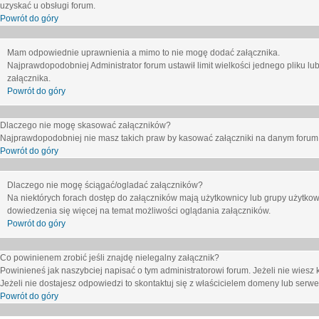
uzyskać u obsługi forum.
Powrót do góry
Mam odpowiednie uprawnienia a mimo to nie mogę dodać załącznika.
Najprawdopodobniej Administrator forum ustawił limit wielkości jednego pliku lu
załącznika.
Powrót do góry
Dlaczego nie mogę skasować załączników?
Najprawdopodobniej nie masz takich praw by kasować załączniki na danym forum. J
Powrót do góry
Dlaczego nie mogę ściągać/ogladać załączników?
Na niektórych forach dostęp do załączników mają użytkownicy lub grupy użytkow
dowiedzenia się więcej na temat możliwości oglądania załączników.
Powrót do góry
Co powinienem zrobić jeśli znajdę nielegalny załącznik?
Powinieneś jak naszybciej napisać o tym administratorowi forum. Jeżeli nie wiesz k
Jeżeli nie dostajesz odpowiedzi to skontaktuj się z właścicielem domeny lub serwe
Powrót do góry