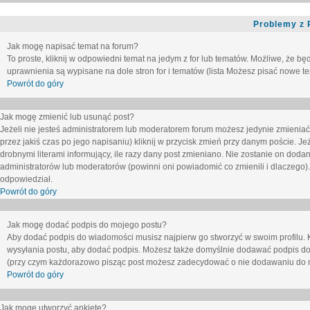
Problemy z 
Jak mogę napisać temat na forum?
To proste, kliknij w odpowiedni temat na jedym z for lub tematów. Możliwe, że b
uprawnienia są wypisane na dole stron for i tematów (lista
Możesz pisać nowe tem
Powrót do góry
Jak mogę zmienić lub usunąć post?
Jeżeli nie jesteś administratorem lub moderatorem forum możesz jedynie zmieniać
przez jakiś czas po jego napisaniu) kliknij w przycisk
zmień
przy danym poście. Jeże
drobnymi literami informujący, ile razy dany post zmieniano. Nie zostanie on dodany
administratorów lub moderatorów (powinni oni powiadomić co zmienili i dlaczego). 
odpowiedział.
Powrót do góry
Jak mogę dodać podpis do mojego postu?
Aby dodać podpis do wiadomości musisz najpierw go stworzyć w swoim profilu. 
wysyłania postu, aby dodać podpis. Możesz także domyślnie dodawać podpis do
(przy czym każdorazowo pisząc post możesz zadecydować o nie dodawaniu do n
Powrót do góry
Jak mogę utworzyć ankietę?