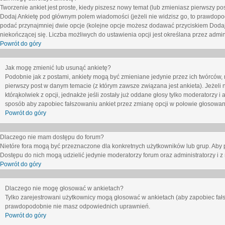
Tworzenie ankiet jest proste, kiedy piszesz nowy temat (lub zmieniasz pierwszy p
Dodaj Ankietę
pod głównym polem wiadomości (jeżeli nie widzisz go, to prawdopodo
podać przynajmniej dwie opcje (kolejne opcje możesz dodawać przyciskiem
Dodaj
niekończącej się. Liczba możliwych do ustawienia opcji jest określana przez admini
Powrót do góry
Jak mogę zmienić lub usunąć ankietę?
Podobnie jak z postami, ankiety mogą być zmieniane jedynie przez ich twórców,
pierwszy post w danym temacie (z którym zawsze związana jest ankieta). Jeżeli 
którąkolwiek z opcji, jednakże jeśli zostały już oddane głosy tylko moderatorzy i
sposób aby zapobiec fałszowaniu ankiet przez zmianę opcji w połowie głosowan
Powrót do góry
Dlaczego nie mam dostępu do forum?
Nietóre fora mogą być przeznaczone dla konkretnych użytkowników lub grup. Aby pr
Dostępu do nich mogą udzielić jedynie moderatorzy forum oraz administratorzy i z
Powrót do góry
Dlaczego nie mogę głosować w ankietach?
Tylko zarejestrowani użytkownicy mogą głosować w ankietach (aby zapobiec fałs
prawdopodobnie nie masz odpowiednich uprawnień.
Powrót do góry