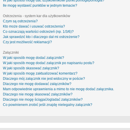
W jaki sposób mogę dać użytkownikowi punkt pomógł/pomogła?
Ile mogę wystawić punktów w jednym temacie?
Ostrzeżenia - system kar dla użytkowników
Czym są ostrzeżenia?
Kto może dawać i usuwać ostrzeżenia?
Co oznaczają wartości ostrzeżeń (np. 1/3/6)?
Jak sprawdzić kto i dlaczego dał mi ostrzeżenie?
Czy jest możliwość reklamacji?
Załączniki
W jaki sposób mogę dodać załączniki?
W jaki sposób mogę dodać załącznik po napisaniu postu?
W jaki sposób skasować załącznik?
W jaki sposób mogę zaktualizować komentarz?
Dlaczego mój załącznik nie jest widoczny w poście?
Dlaczego nie mogę dodawać załączników?
Mam odpowiednie uprawnienia a mimo to nie mogę dodać załącznika.
Dlaczego nie mogę skasować załączników?
Dlaczego nie mogę ściągać/ogladać załączników?
Co powinienem zrobić jeśli znajdę nielegalny załącznik?