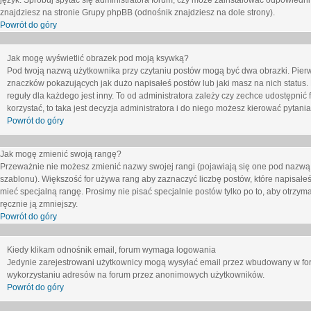
język. Spróbuj spytać się administratora forum, czy może zainstalować odpowiedni j
znajdziesz na stronie Grupy phpBB (odnośnik znajdziesz na dole strony).
Powrót do góry
Jak mogę wyświetlić obrazek pod moją ksywką?
Pod twoją nazwą użytkownika przy czytaniu postów mogą być dwa obrazki. Pierw
znaczków pokazujących jak dużo napisałeś postów lub jaki masz na nich status
reguły dla każdego jest inny. To od administratora zależy czy zechce udostępnić f
korzystać, to taka jest decyzja administratora i do niego możesz kierować pytani
Powrót do góry
Jak mogę zmienić swoją rangę?
Przeważnie nie możesz zmienić nazwy swojej rangi (pojawiają się one pod nazwą u
szablonu). Większość for używa rang aby zaznaczyć liczbę postów, które napisałeś
mieć specjalną rangę. Prosimy nie pisać specjalnie postów tylko po to, aby otrzy
ręcznie ją zmniejszy.
Powrót do góry
Kiedy klikam odnośnik email, forum wymaga logowania
Jedynie zarejestrowani użytkownicy mogą wysyłać email przez wbudowany w foru
wykorzystaniu adresów na forum przez anonimowych użytkowników.
Powrót do góry