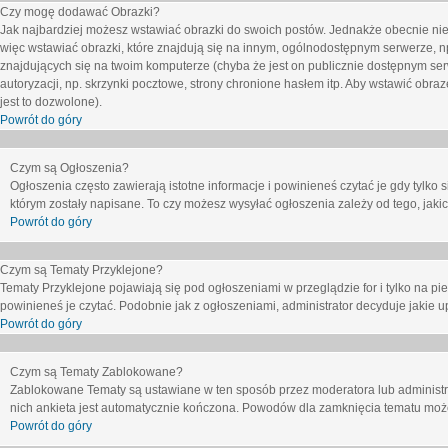
Czy mogę dodawać Obrazki?
Jak najbardziej możesz wstawiać obrazki do swoich postów. Jednakże obecnie nie
więc wstawiać obrazki, które znajdują się na innym, ogólnodostępnym serwerze, n
znajdujących się na twoim komputerze (chyba że jest on publicznie dostępnym 
autoryzacji, np. skrzynki pocztowe, strony chronione hasłem itp. Aby wstawić obr
jest to dozwolone).
Powrót do góry
Czym są Ogłoszenia?
Ogłoszenia często zawierają istotne informacje i powinieneś czytać je gdy tylko 
którym zostały napisane. To czy możesz wysyłać ogłoszenia zależy od tego, jak
Powrót do góry
Czym są Tematy Przyklejone?
Tematy Przyklejone pojawiają się pod ogłoszeniami w przeglądzie for i tylko na pi
powinieneś je czytać. Podobnie jak z ogłoszeniami, administrator decyduje jakie
Powrót do góry
Czym są Tematy Zablokowane?
Zablokowane Tematy są ustawiane w ten sposób przez moderatora lub administr
nich ankieta jest automatycznie kończona. Powodów dla zamknięcia tematu moż
Powrót do góry