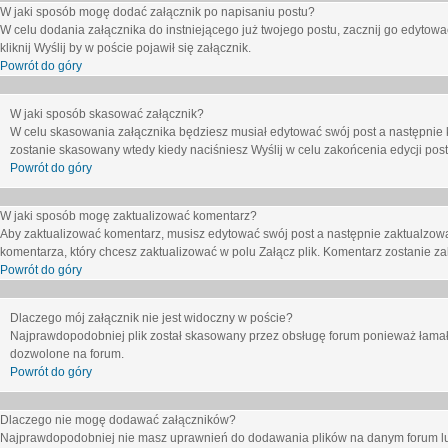
W jaki sposób mogę dodać załącznik po napisaniu postu?
W celu dodania załącznika do instniejącego już twojego postu, zacznij go edytow
kliknij
Wyślij
by w poście pojawił się załącznik.
Powrót do góry
W jaki sposób skasować załącznik?
W celu skasowania załącznika będziesz musiał edytować swój post a następnie 
zostanie skasowany wtedy kiedy naciśniesz
Wyślij
w celu zakońcenia edycji post
Powrót do góry
W jaki sposób mogę zaktualizować komentarz?
Aby zaktualizować komentarz, musisz edytować swój post a następnie zaktualzowa
komentarza, który chcesz zaktualizować w polu
Załącz plik
. Komentarz zostanie z
Powrót do góry
Dlaczego mój załącznik nie jest widoczny w poście?
Najprawdopodobniej plik został skasowany przez obsługę forum ponieważ łamał o
dozwolone na forum.
Powrót do góry
Dlaczego nie mogę dodawać załączników?
Najprawdopodobniej nie masz uprawnień do dodawania plików na danym forum lub 