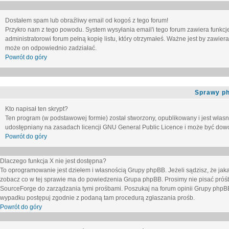
Dostałem spam lub obraźliwy email od kogoś z tego forum!
Przykro nam z tego powodu. System wysyłania email'i tego forum zawiera funkcje u
administratorowi forum pełną kopię listu, który otrzymałeś. Ważne jest by zawie
może on odpowiednio zadziałać.
Powrót do góry
Sprawy p
Kto napisał ten skrypt?
Ten program (w podstawowej formie) został stworzony, opublikowany i jest włas
udostępniany na zasadach licencji GNU General Public Licence i może być dow
Powrót do góry
Dlaczego funkcja X nie jest dostępna?
To oprogramowanie jest dziełem i własnością Grupy phpBB. Jeżeli sądzisz, że ja
zobacz co w tej sprawie ma do powiedzenia Grupa phpBB. Prosimy nie pisać próś
SourceForge do zarządzania tymi prośbami. Poszukaj na forum opinii Grupy phpBB n
wypadku postępuj zgodnie z podaną tam procedurą zgłaszania prośb.
Powrót do góry