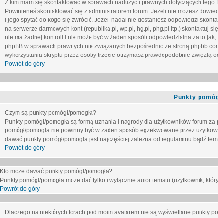
Z kim mam się skontaktować w sprawach nadużyć i prawnych dotyczących tego 
Powinieneś skontaktować się z administratorem forum. Jeżeli nie możesz dowiedz
i jego spytać do kogo się zwrócić. Jeżeli nadal nie dostaniesz odpowiedzi skontak
na serwerze darmowych kont (republika.pl, wp.pl, hg.pl, phg.pl itp.) skontaktuj
nie ma żadnej kontroli i nie może być w żaden sposób odpowiedzialna za to jak,
phpBB w sprawach prawnych nie związanych bezpośrednio ze stroną phpbb.co
wykorzystania skryptu przez osoby trzecie otrzymasz prawdopodobnie zwięzłą od
Powrót do góry
Punkty pomóg
Czym są punkty pomógł/pomogła?
Punkty pomógł/pomogła są formą uznania i nagrody dla użytkowników forum za
pomógł/pomogła nie powinny być w żaden sposób egzekwowane przez użytkown
dawać punkty pomógł/pomogła jest najczęściej zależna od regulaminu bądź tema
Powrót do góry
Kto może dawać punkty pomógł/pomogła?
Punkty pomógł/pomogła może dać tylko i wyłącznie autor tematu (użytkownik, który
Powrót do góry
Dlaczego na niektórych forach pod moim avatarem nie są wyświetlane punkty 