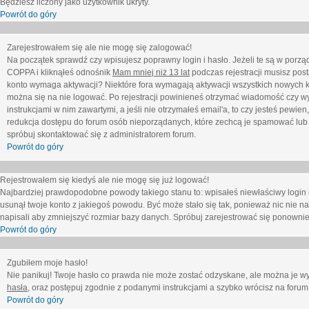
Będziesz liczony jako użytkownik ukryty.
Powrót do góry
Zarejestrowałem się ale nie mogę się zalogować!
Na początek sprawdź czy wpisujesz poprawny login i hasło. Jeżeli te są w porz
COPPA i kliknąłeś odnośnik
Mam mniej niż 13 lat
podczas rejestracji musisz post
konto wymaga aktywacji? Niektóre fora wymagają aktywacji wszystkich nowych k
można się na nie logować. Po rejestracji powinieneś otrzymać wiadomość czy wy
instrukcjami w nim zawartymi, a jeśli nie otrzymałeś email'a, to czy jesteś pew
redukcja dostępu do forum osób nieporządanych, które zechcą je spamować lub 
spróbuj skontaktować się z administratorem forum.
Powrót do góry
Rejestrowałem się kiedyś ale nie mogę się już logować!
Najbardziej prawdopodobne powody takiego stanu to: wpisałeś niewłaściwy login i ha
usunął twoje konto z jakiegoś powodu. Być może stało się tak, ponieważ nic nie n
napisali aby zmniejszyć rozmiar bazy danych. Spróbuj zarejestrować się ponownie
Powrót do góry
Zgubiłem moje hasło!
Nie panikuj! Twoje hasło co prawda nie może zostać odzyskane, ale można je wycz
hasła
, oraz postępuj zgodnie z podanymi instrukcjami a szybko wrócisz na forum
Powrót do góry