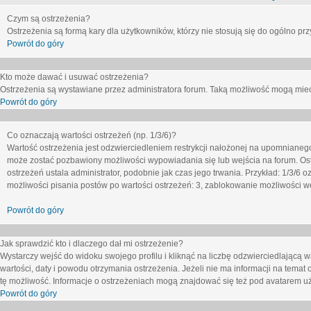
Czym są ostrzeżenia?
Ostrzeżenia są formą kary dla użytkowników, którzy nie stosują się do ogólno pr
Powrót do góry
Kto może dawać i usuwać ostrzeżenia?
Ostrzeżenia są wystawiane przez administratora forum. Taką możliwość mogą mieć
Powrót do góry
Co oznaczają wartości ostrzeżeń (np. 1/3/6)?
Wartość ostrzeżenia jest odzwierciedleniem restrykcji nałożonej na upomnianeg
może zostać pozbawiony możliwości wypowiadania się lub wejścia na forum. Ost
ostrzeżeń ustala administrator, podobnie jak czas jego trwania. Przykład: 1/3/6
możliwości pisania postów po wartości ostrzeżeń: 3, zablokowanie możliwości we
Powrót do góry
Jak sprawdzić kto i dlaczego dał mi ostrzeżenie?
Wystarczy wejść do widoku swojego profilu i kliknąć na liczbę odzwierciedlającą w
wartości, daty i powodu otrzymania ostrzeżenia. Jeżeli nie ma informacji na temat 
tę możliwość. Informacje o ostrzeżeniach mogą znajdować się też pod avatarem uż
Powrót do góry