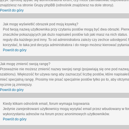
język. Spróbuj spytać się administratora forum, czy może zainstalować odpowiedni j
znajdziesz na stronie Grupy phpBB (odnośnik znajdziesz na dole strony).
Powrót do góry
Jak mogę wyświetlić obrazek pod moją ksywką?
Pod twoją nazwą użytkownika przy czytaniu postów mogą być dwa obrazki. Pierw
znaczków pokazujących jak dużo napisałeś postów lub jaki masz na nich status
reguły dla każdego jest inny. To od administratora zależy czy zechce udostępnić f
korzystać, to taka jest decyzja administratora i do niego możesz kierować pytani
Powrót do góry
Jak mogę zmienić swoją rangę?
Przeważnie nie możesz zmienić nazwy swojej rangi (pojawiają się one pod nazwą u
szablonu). Większość for używa rang aby zaznaczyć liczbę postów, które napisałeś
mieć specjalną rangę. Prosimy nie pisać specjalnie postów tylko po to, aby otrzy
ręcznie ją zmniejszy.
Powrót do góry
Kiedy klikam odnośnik email, forum wymaga logowania
Jedynie zarejestrowani użytkownicy mogą wysyłać email przez wbudowany w foru
wykorzystaniu adresów na forum przez anonimowych użytkowników.
Powrót do góry