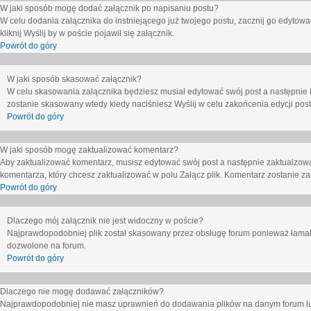
W jaki sposób mogę dodać załącznik po napisaniu postu?
W celu dodania załącznika do instniejącego już twojego postu, zacznij go edytow
kliknij
Wyślij
by w poście pojawił się załącznik.
Powrót do góry
W jaki sposób skasować załącznik?
W celu skasowania załącznika będziesz musiał edytować swój post a następnie 
zostanie skasowany wtedy kiedy naciśniesz
Wyślij
w celu zakońcenia edycji post
Powrót do góry
W jaki sposób mogę zaktualizować komentarz?
Aby zaktualizować komentarz, musisz edytować swój post a następnie zaktualzowa
komentarza, który chcesz zaktualizować w polu
Załącz plik
. Komentarz zostanie z
Powrót do góry
Dlaczego mój załącznik nie jest widoczny w poście?
Najprawdopodobniej plik został skasowany przez obsługę forum ponieważ łamał o
dozwolone na forum.
Powrót do góry
Dlaczego nie mogę dodawać załączników?
Najprawdopodobniej nie masz uprawnień do dodawania plików na danym forum lub 