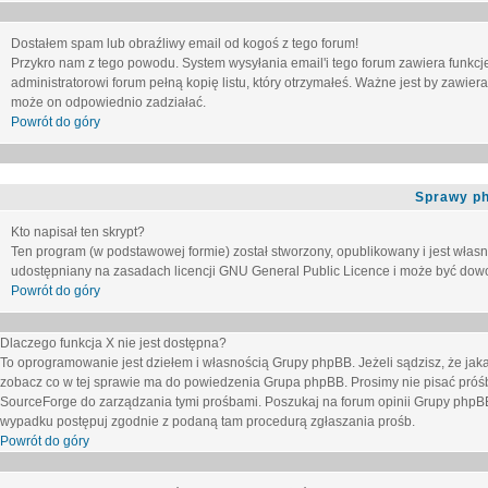
Dostałem spam lub obraźliwy email od kogoś z tego forum!
Przykro nam z tego powodu. System wysyłania email'i tego forum zawiera funkcje u
administratorowi forum pełną kopię listu, który otrzymałeś. Ważne jest by zawie
może on odpowiednio zadziałać.
Powrót do góry
Sprawy p
Kto napisał ten skrypt?
Ten program (w podstawowej formie) został stworzony, opublikowany i jest włas
udostępniany na zasadach licencji GNU General Public Licence i może być dow
Powrót do góry
Dlaczego funkcja X nie jest dostępna?
To oprogramowanie jest dziełem i własnością Grupy phpBB. Jeżeli sądzisz, że ja
zobacz co w tej sprawie ma do powiedzenia Grupa phpBB. Prosimy nie pisać próś
SourceForge do zarządzania tymi prośbami. Poszukaj na forum opinii Grupy phpBB n
wypadku postępuj zgodnie z podaną tam procedurą zgłaszania prośb.
Powrót do góry