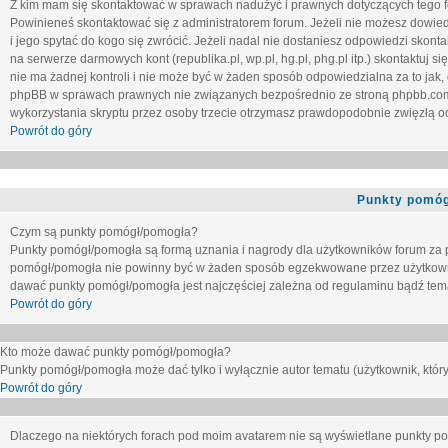
Z kim mam się skontaktować w sprawach nadużyć i prawnych dotyczących tego 
Powinieneś skontaktować się z administratorem forum. Jeżeli nie możesz dowiedz
i jego spytać do kogo się zwrócić. Jeżeli nadal nie dostaniesz odpowiedzi skontak
na serwerze darmowych kont (republika.pl, wp.pl, hg.pl, phg.pl itp.) skontaktuj
nie ma żadnej kontroli i nie może być w żaden sposób odpowiedzialna za to jak,
phpBB w sprawach prawnych nie związanych bezpośrednio ze stroną phpbb.co
wykorzystania skryptu przez osoby trzecie otrzymasz prawdopodobnie zwięzłą od
Powrót do góry
Punkty pomóg
Czym są punkty pomógł/pomogła?
Punkty pomógł/pomogła są formą uznania i nagrody dla użytkowników forum za
pomógł/pomogła nie powinny być w żaden sposób egzekwowane przez użytkown
dawać punkty pomógł/pomogła jest najczęściej zależna od regulaminu bądź tema
Powrót do góry
Kto może dawać punkty pomógł/pomogła?
Punkty pomógł/pomogła może dać tylko i wyłącznie autor tematu (użytkownik, który
Powrót do góry
Dlaczego na niektórych forach pod moim avatarem nie są wyświetlane punkty 