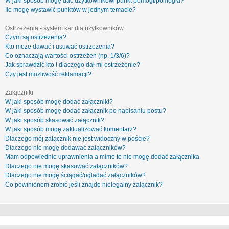
W jaki sposób mogę dać użytkownikowi punkt pomógł/pomogła?
Ile mogę wystawić punktów w jednym temacie?
Ostrzeżenia - system kar dla użytkowników
Czym są ostrzeżenia?
Kto może dawać i usuwać ostrzeżenia?
Co oznaczają wartości ostrzeżeń (np. 1/3/6)?
Jak sprawdzić kto i dlaczego dał mi ostrzeżenie?
Czy jest możliwość reklamacji?
Załączniki
W jaki sposób mogę dodać załączniki?
W jaki sposób mogę dodać załącznik po napisaniu postu?
W jaki sposób skasować załącznik?
W jaki sposób mogę zaktualizować komentarz?
Dlaczego mój załącznik nie jest widoczny w poście?
Dlaczego nie mogę dodawać załączników?
Mam odpowiednie uprawnienia a mimo to nie mogę dodać załącznika.
Dlaczego nie mogę skasować załączników?
Dlaczego nie mogę ściągać/ogladać załączników?
Co powinienem zrobić jeśli znajdę nielegalny załącznik?