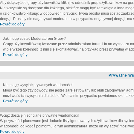
Aby dołączyć do grupy użytkowników kliknij w odnośnik grup użytkowników na górz
Nie wszystkie są dostępne dla każdego, niektóre mogą być zamknięte a inne mogą
o członkowstwo klikając w odpowiedni przycisk. Twoja prośba musi zostać zaakc
decyzji. Prosimy nie nagabywać moderatora w przypadku negatywnej decyzji, ma
Powrót do góry
Jak mogę zostać Moderatorem Grupy?
Grupy użytkowników są tworzone przez administratora forum i to on wyznacza m
w pierwszej kolejności z nim się skontaktować, na przykład przez prywatną wia
Powrót do góry
Prywatne Wi
Nie mogę wysyłać prywatnych wiadomości!
Mogą być tego trzy powody; nie jesteś zarejestrowany lub i/lub zalogowany, adm
możliwość ich wysyłania dla ciebie. W ostatnim przypadku powinieneś skontaktow
Powrót do góry
Wciąż dostaję niechciane prywatne wiadomości!
W przyszłości planowane jest dodanie listy ignorowanych użytkowników dla syste
wiadomości od kogoś poinformuj o tym administratora, może on wyłączyć możliwo
Powrót do góry