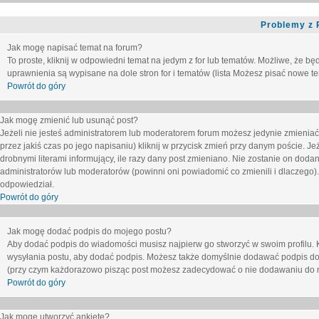
Problemy z 
Jak mogę napisać temat na forum?
To proste, kliknij w odpowiedni temat na jedym z for lub tematów. Możliwe, że b
uprawnienia są wypisane na dole stron for i tematów (lista
Możesz pisać nowe tem
Powrót do góry
Jak mogę zmienić lub usunąć post?
Jeżeli nie jesteś administratorem lub moderatorem forum możesz jedynie zmieniać
przez jakiś czas po jego napisaniu) kliknij w przycisk
zmień
przy danym poście. Jeże
drobnymi literami informujący, ile razy dany post zmieniano. Nie zostanie on dodany
administratorów lub moderatorów (powinni oni powiadomić co zmienili i dlaczego). 
odpowiedział.
Powrót do góry
Jak mogę dodać podpis do mojego postu?
Aby dodać podpis do wiadomości musisz najpierw go stworzyć w swoim profilu. 
wysyłania postu, aby dodać podpis. Możesz także domyślnie dodawać podpis do
(przy czym każdorazowo pisząc post możesz zadecydować o nie dodawaniu do n
Powrót do góry
Jak mogę utworzyć ankietę?