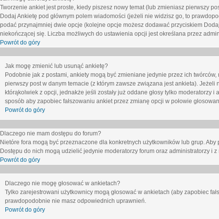
Tworzenie ankiet jest proste, kiedy piszesz nowy temat (lub zmieniasz pierwszy p
Dodaj Ankietę
pod głównym polem wiadomości (jeżeli nie widzisz go, to prawdopodo
podać przynajmniej dwie opcje (kolejne opcje możesz dodawać przyciskiem
Dodaj
niekończącej się. Liczba możliwych do ustawienia opcji jest określana przez admini
Powrót do góry
Jak mogę zmienić lub usunąć ankietę?
Podobnie jak z postami, ankiety mogą być zmieniane jedynie przez ich twórców,
pierwszy post w danym temacie (z którym zawsze związana jest ankieta). Jeżeli 
którąkolwiek z opcji, jednakże jeśli zostały już oddane głosy tylko moderatorzy i
sposób aby zapobiec fałszowaniu ankiet przez zmianę opcji w połowie głosowan
Powrót do góry
Dlaczego nie mam dostępu do forum?
Nietóre fora mogą być przeznaczone dla konkretnych użytkowników lub grup. Aby pr
Dostępu do nich mogą udzielić jedynie moderatorzy forum oraz administratorzy i z
Powrót do góry
Dlaczego nie mogę głosować w ankietach?
Tylko zarejestrowani użytkownicy mogą głosować w ankietach (aby zapobiec fałs
prawdopodobnie nie masz odpowiednich uprawnień.
Powrót do góry