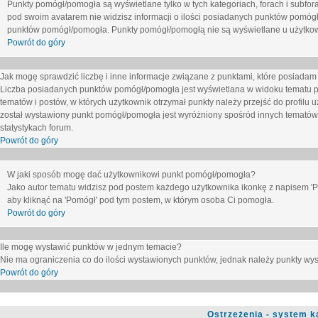
Punkty pomógł/pomogła są wyświetlane tylko w tych kategoriach, forach i subfor
pod swoim avatarem nie widzisz informacji o ilości posiadanych punktów pomógł
punktów pomógł/pomogła. Punkty pomógł/pomogłą nie są wyświetlane u użytkown
Powrót do góry
Jak mogę sprawdzić liczbę i inne informacje związane z punktami, które posiadam j
Liczba posiadanych punktów pomógł/pomogła jest wyświetlana w widoku tematu p
tematów i postów, w których użytkownik otrzymał punkty należy przejść do profilu u
został wystawiony punkt pomógł/pomogła jest wyróżniony spośród innych tematów 
statystykach forum.
Powrót do góry
W jaki sposób mogę dać użytkownikowi punkt pomógł/pomogła?
Jako autor tematu widzisz pod postem każdego użytkownika ikonkę z napisem 'Pom
aby kliknąć na 'Pomógł' pod tym postem, w którym osoba Ci pomogła.
Powrót do góry
Ile mogę wystawić punktów w jednym temacie?
Nie ma ograniczenia co do ilości wystawionych punktów, jednak należy punkty wyst
Powrót do góry
Ostrzeżenia - system k