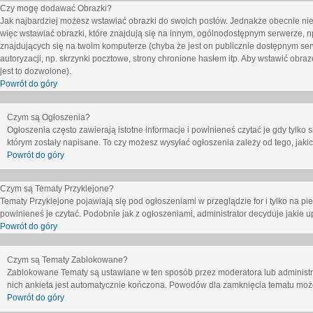
Czy mogę dodawać Obrazki?
Jak najbardziej możesz wstawiać obrazki do swoich postów. Jednakże obecnie nie
więc wstawiać obrazki, które znajdują się na innym, ogólnodostępnym serwerze, n
znajdujących się na twoim komputerze (chyba że jest on publicznie dostępnym 
autoryzacji, np. skrzynki pocztowe, strony chronione hasłem itp. Aby wstawić obr
jest to dozwolone).
Powrót do góry
Czym są Ogłoszenia?
Ogłoszenia często zawierają istotne informacje i powinieneś czytać je gdy tylko 
którym zostały napisane. To czy możesz wysyłać ogłoszenia zależy od tego, jak
Powrót do góry
Czym są Tematy Przyklejone?
Tematy Przyklejone pojawiają się pod ogłoszeniami w przeglądzie for i tylko na pi
powinieneś je czytać. Podobnie jak z ogłoszeniami, administrator decyduje jakie
Powrót do góry
Czym są Tematy Zablokowane?
Zablokowane Tematy są ustawiane w ten sposób przez moderatora lub administr
nich ankieta jest automatycznie kończona. Powodów dla zamknięcia tematu moż
Powrót do góry