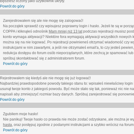
Będziesz liczony jako użytkownik ukryty.
Powrót do góry
Zarejestrowałem się ale nie mogę się zalogować!
Na początek sprawdź czy wpisujesz poprawny login i hasło. Jeżeli te są w porz
COPPA i kliknąłeś odnośnik
Mam mniej niż 13 lat
podczas rejestracji musisz post
konto wymaga aktywacji? Niektóre fora wymagają aktywacji wszystkich nowych k
można się na nie logować. Po rejestracji powinieneś otrzymać wiadomość czy wy
instrukcjami w nim zawartymi, a jeśli nie otrzymałeś email'a, to czy jesteś pew
redukcja dostępu do forum osób nieporządanych, które zechcą je spamować lub 
spróbuj skontaktować się z administratorem forum.
Powrót do góry
Rejestrowałem się kiedyś ale nie mogę się już logować!
Najbardziej prawdopodobne powody takiego stanu to: wpisałeś niewłaściwy login i ha
usunął twoje konto z jakiegoś powodu. Być może stało się tak, ponieważ nic nie n
napisali aby zmniejszyć rozmiar bazy danych. Spróbuj zarejestrować się ponownie
Powrót do góry
Zgubiłem moje hasło!
Nie panikuj! Twoje hasło co prawda nie może zostać odzyskane, ale można je wycz
hasła
, oraz postępuj zgodnie z podanymi instrukcjami a szybko wrócisz na forum
Powrót do góry