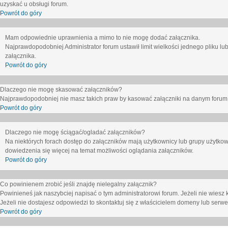
uzyskać u obsługi forum.
Powrót do góry
Mam odpowiednie uprawnienia a mimo to nie mogę dodać załącznika.
Najprawdopodobniej Administrator forum ustawił limit wielkości jednego pliku lu
załącznika.
Powrót do góry
Dlaczego nie mogę skasować załączników?
Najprawdopodobniej nie masz takich praw by kasować załączniki na danym forum. J
Powrót do góry
Dlaczego nie mogę ściągać/ogladać załączników?
Na niektórych forach dostęp do załączników mają użytkownicy lub grupy użytkow
dowiedzenia się więcej na temat możliwości oglądania załączników.
Powrót do góry
Co powinienem zrobić jeśli znajdę nielegalny załącznik?
Powinieneś jak naszybciej napisać o tym administratorowi forum. Jeżeli nie wiesz k
Jeżeli nie dostajesz odpowiedzi to skontaktuj się z właścicielem domeny lub serwe
Powrót do góry