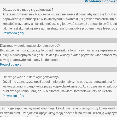
Problemy Logowani
Dlaczego nie mogę się zalogować?
A zarejestrowałeś się? Naprawdę musisz się zarejestrować aby móc się logować. 
odpowiednią informację)? W takim wypadku skontaktuj się z webmasterem lub adm
zostałeś wyrzucony a i tak nie możesz się logować sprawdź ponownie swój login i
tak nie jest skontaktuj się z administratorem forum, gdyż problem może leżeć po s
Powrót do góry
Dlaczego w ogóle muszę się rejestrować?
Być może nie musisz, zależy to od administratora forum czy musisz się rejestrowa
funkcji niedostępnych dla gości, takich jak własny avatar, prywatne wiadomości, wy
chwilę i naprawdę zalecamy jej dokonanie.
Powrót do góry
Dlaczego wciąż jestem wylogowywany?
Jeżeli nie zaznaczysz opcji
Loguj mnie automatycznie
podczas logowania na fo
wykorzystaniu twojego konta przez kogokolwiek innego. Aby pozostawać zalogow
publicznego komputera, np. w bibliotece, kawiarni internetowej czy na uczelni.
Powrót do góry
Jak mogę zapobiec wyświetlaniu mojej ksywki na liście obecnych użytkowników?
W swoim profilu znajdziesz opcję
Ukryj moją obecność na forum
. Jeżeli ją
włączys