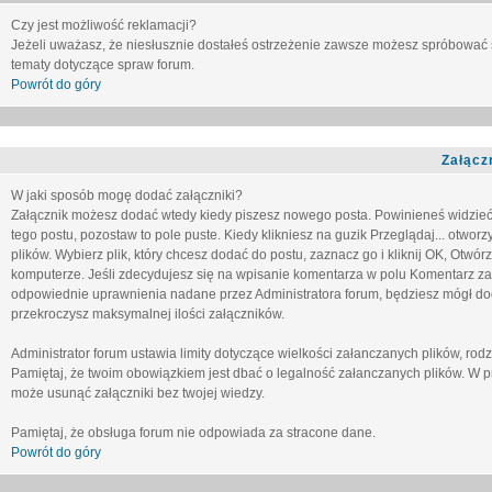
Czy jest możliwość reklamacji?
Jeżeli uważasz, że niesłusznie dostałeś ostrzeżenie zawsze możesz spróbować 
tematy dotyczące spraw forum.
Powrót do góry
Załącz
W jaki sposób mogę dodać załączniki?
Załącznik możesz dodać wtedy kiedy piszesz nowego posta. Powinieneś widzie
tego postu, pozostaw to pole puste. Kiedy klikniesz na guzik
Przeglądaj...
otworzy
plików. Wybierz plik, który chcesz dodać do postu, zaznacz go i kliknij OK, Otwór
komputerze. Jeśli zdecydujesz się na wpisanie komentarza w polu
Komentarz za
odpowiednie uprawnienia nadane przez Administratora forum, będziesz mógł do
przekroczysz maksymalnej ilości załączników.
Administrator forum ustawia limity dotyczące wielkości załanczanych plików, ro
Pamiętaj, że twoim obowiązkiem jest dbać o legalność załanczanych plików. W p
może usunąć załączniki bez twojej wiedzy.
Pamiętaj, że obsługa forum nie odpowiada za stracone dane.
Powrót do góry