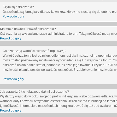
Czym są ostrzeżenia?
Ostrzeżenia są formą kary dla użytkowników, którzy nie stosują się do ogólno pr
Powrót do góry
Kto może dawać i usuwać ostrzeżenia?
Ostrzeżenia są wystawiane przez administratora forum. Taką możliwość mogą mieć
Powrót do góry
Co oznaczają wartości ostrzeżeń (np. 1/3/6)?
Wartość ostrzeżenia jest odzwierciedleniem restrykcji nałożonej na upomnianeg
może zostać pozbawiony możliwości wypowiadania się lub wejścia na forum. Ost
ostrzeżeń ustala administrator, podobnie jak czas jego trwania. Przykład: 1/3/6
możliwości pisania postów po wartości ostrzeżeń: 3, zablokowanie możliwości we
Powrót do góry
Jak sprawdzić kto i dlaczego dał mi ostrzeżenie?
Wystarczy wejść do widoku swojego profilu i kliknąć na liczbę odzwierciedlającą w
wartości, daty i powodu otrzymania ostrzeżenia. Jeżeli nie ma informacji na temat 
tę możliwość. Informacje o ostrzeżeniach mogą znajdować się też pod avatarem uż
Powrót do góry