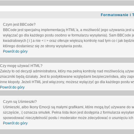
Formatowanie i 
Czym jest BBCode?
BBCode jest specjalną implementacją HTML'a, a możliwość jego używania jest 
wyłączać go dla każdego postu osobno w formularzu wysyłania). Sam BBCode je
kwadratowych [ i ] a nie < i > oraz oferuje większą kontrolę nad tym co i jak bę
którego dostaniesz się ze strony wysyłania postu.
Powrót do góry
Czy mogę używać HTML?
Zależy to od decyzji administratora, który ma pełną kontrolę nad możliwością uż
znaczniki będą działały. Jest to podyktowane względami
bezpieczeństwa
, aby zap
inne kłopoty. Jeżeli HTML jest włączony, możesz wyłączyć go dla każdego postu w
Powrót do góry
Czym są Uśmieszki?
Uśmieszki, albo Ikony Emocji są małymi grafikami, które mogą być używane do wy
szczęście, :( oznacza smutek. Pełna lista ikon jest dostępna z formularza wysy
spowodować nieczytelność postu i moderator może zdecydować o usunięciu ich 
Powrót do góry