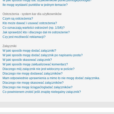
W jaki sposób mogę dać użytkownikowi punkt pomógł/pomogła?
Ile mogę wystawić punktów w jednym temacie?
Ostrzeżenia - system kar dla użytkowników
Czym są ostrzeżenia?
Kto może dawać i usuwać ostrzeżenia?
Co oznaczają wartości ostrzeżeń (np. 1/3/6)?
Jak sprawdzić kto i dlaczego dał mi ostrzeżenie?
Czy jest możliwość reklamacji?
Załączniki
W jaki sposób mogę dodać załączniki?
W jaki sposób mogę dodać załącznik po napisaniu postu?
W jaki sposób skasować załącznik?
W jaki sposób mogę zaktualizować komentarz?
Dlaczego mój załącznik nie jest widoczny w poście?
Dlaczego nie mogę dodawać załączników?
Mam odpowiednie uprawnienia a mimo to nie mogę dodać załącznika.
Dlaczego nie mogę skasować załączników?
Dlaczego nie mogę ściągać/ogladać załączników?
Co powinienem zrobić jeśli znajdę nielegalny załącznik?