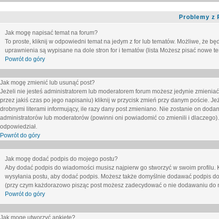
Problemy z 
Jak mogę napisać temat na forum?
To proste, kliknij w odpowiedni temat na jedym z for lub tematów. Możliwe, że b
uprawnienia są wypisane na dole stron for i tematów (lista
Możesz pisać nowe tem
Powrót do góry
Jak mogę zmienić lub usunąć post?
Jeżeli nie jesteś administratorem lub moderatorem forum możesz jedynie zmieniać
przez jakiś czas po jego napisaniu) kliknij w przycisk
zmień
przy danym poście. Jeże
drobnymi literami informujący, ile razy dany post zmieniano. Nie zostanie on dodany
administratorów lub moderatorów (powinni oni powiadomić co zmienili i dlaczego). 
odpowiedział.
Powrót do góry
Jak mogę dodać podpis do mojego postu?
Aby dodać podpis do wiadomości musisz najpierw go stworzyć w swoim profilu. 
wysyłania postu, aby dodać podpis. Możesz także domyślnie dodawać podpis do
(przy czym każdorazowo pisząc post możesz zadecydować o nie dodawaniu do n
Powrót do góry
Jak mogę utworzyć ankietę?