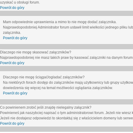
uzyskać u obsługi forum.
Powrót do góry
Mam odpowiednie uprawnienia a mimo to nie mogę dodać załącznika.
Najprawdopodobniej Administrator forum ustawił limit wielkości jednego pliku lu
załącznika.
Powrót do góry
Dlaczego nie mogę skasować załączników?
Najprawdopodobniej nie masz takich praw by kasować załączniki na danym forum. J
Powrót do góry
Dlaczego nie mogę ściągać/ogladać załączników?
Na niektórych forach dostęp do załączników mają użytkownicy lub grupy użytkow
dowiedzenia się więcej na temat możliwości oglądania załączników.
Powrót do góry
Co powinienem zrobić jeśli znajdę nielegalny załącznik?
Powinieneś jak naszybciej napisać o tym administratorowi forum. Jeżeli nie wiesz k
Jeżeli nie dostajesz odpowiedzi to skontaktuj się z właścicielem domeny lub serwe
Powrót do góry