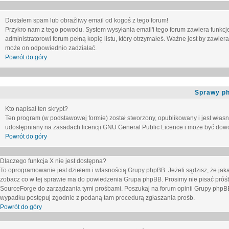
Dostałem spam lub obraźliwy email od kogoś z tego forum!
Przykro nam z tego powodu. System wysyłania email'i tego forum zawiera funkcje u
administratorowi forum pełną kopię listu, który otrzymałeś. Ważne jest by zawie
może on odpowiednio zadziałać.
Powrót do góry
Sprawy p
Kto napisał ten skrypt?
Ten program (w podstawowej formie) został stworzony, opublikowany i jest włas
udostępniany na zasadach licencji GNU General Public Licence i może być dow
Powrót do góry
Dlaczego funkcja X nie jest dostępna?
To oprogramowanie jest dziełem i własnością Grupy phpBB. Jeżeli sądzisz, że ja
zobacz co w tej sprawie ma do powiedzenia Grupa phpBB. Prosimy nie pisać próś
SourceForge do zarządzania tymi prośbami. Poszukaj na forum opinii Grupy phpBB n
wypadku postępuj zgodnie z podaną tam procedurą zgłaszania prośb.
Powrót do góry