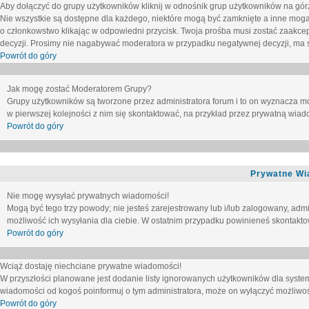
Aby dołączyć do grupy użytkowników kliknij w odnośnik grup użytkowników na górz
Nie wszystkie są dostępne dla każdego, niektóre mogą być zamknięte a inne mogą
o członkowstwo klikając w odpowiedni przycisk. Twoja prośba musi zostać zaakc
decyzji. Prosimy nie nagabywać moderatora w przypadku negatywnej decyzji, ma
Powrót do góry
Jak mogę zostać Moderatorem Grupy?
Grupy użytkowników są tworzone przez administratora forum i to on wyznacza m
w pierwszej kolejności z nim się skontaktować, na przykład przez prywatną wia
Powrót do góry
Prywatne Wi
Nie mogę wysyłać prywatnych wiadomości!
Mogą być tego trzy powody; nie jesteś zarejestrowany lub i/lub zalogowany, adm
możliwość ich wysyłania dla ciebie. W ostatnim przypadku powinieneś skontaktow
Powrót do góry
Wciąż dostaję niechciane prywatne wiadomości!
W przyszłości planowane jest dodanie listy ignorowanych użytkowników dla syste
wiadomości od kogoś poinformuj o tym administratora, może on wyłączyć możliwo
Powrót do góry