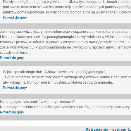
Punkty pomógł/pomogła są wyświetlane tylko w tych kategoriach, forach i subfor
pod swoim avatarem nie widzisz informacji o ilości posiadanych punktów pomógł
punktów pomógł/pomogła. Punkty pomógł/pomogłą nie są wyświetlane u użytkown
Powrót do góry
Jak mogę sprawdzić liczbę i inne informacje związane z punktami, które posiadam j
Liczba posiadanych punktów pomógł/pomogła jest wyświetlana w widoku tematu p
tematów i postów, w których użytkownik otrzymał punkty należy przejść do profilu u
został wystawiony punkt pomógł/pomogła jest wyróżniony spośród innych tematów 
statystykach forum.
Powrót do góry
W jaki sposób mogę dać użytkownikowi punkt pomógł/pomogła?
Jako autor tematu widzisz pod postem każdego użytkownika ikonkę z napisem 'Pom
aby kliknąć na 'Pomógł' pod tym postem, w którym osoba Ci pomogła.
Powrót do góry
Ile mogę wystawić punktów w jednym temacie?
Nie ma ograniczenia co do ilości wystawionych punktów, jednak należy punkty wyst
Powrót do góry
Ostrzeżenia - system k