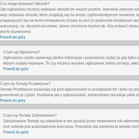
Czy mogę dodawać Obrazki?
Jak najbardziej możesz wstawiać obrazki do swoich postów. Jednakże obecnie nie
więc wstawiać obrazki, które znajdują się na innym, ogólnodostępnym serwerze, n
znajdujących się na twoim komputerze (chyba że jest on publicznie dostępnym 
autoryzacji, np. skrzynki pocztowe, strony chronione hasłem itp. Aby wstawić obr
jest to dozwolone).
Powrót do góry
Czym są Ogłoszenia?
Ogłoszenia często zawierają istotne informacje i powinieneś czytać je gdy tylko 
którym zostały napisane. To czy możesz wysyłać ogłoszenia zależy od tego, jak
Powrót do góry
Czym są Tematy Przyklejone?
Tematy Przyklejone pojawiają się pod ogłoszeniami w przeglądzie for i tylko na pi
powinieneś je czytać. Podobnie jak z ogłoszeniami, administrator decyduje jakie
Powrót do góry
Czym są Tematy Zablokowane?
Zablokowane Tematy są ustawiane w ten sposób przez moderatora lub administr
nich ankieta jest automatycznie kończona. Powodów dla zamknięcia tematu moż
Powrót do góry