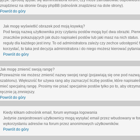
język. Spróbuj spytać się administratora forum, czy może zainstalować odpowiedni j
znajdziesz na stronie Grupy phpBB (odnośnik znajdziesz na dole strony).
Powrót do góry
Jak mogę wyświetlić obrazek pod moją ksywką?
Pod twoją nazwą użytkownika przy czytaniu postów mogą być dwa obrazki. Pierw
znaczków pokazujących jak dużo napisałeś postów lub jaki masz na nich status
reguły dla każdego jest inny. To od administratora zależy czy zechce udostępnić f
korzystać, to taka jest decyzja administratora i do niego możesz kierować pytani
Powrót do góry
Jak mogę zmienić swoją rangę?
Przeważnie nie możesz zmienić nazwy swojej rangi (pojawiają się one pod nazwą u
szablonu). Większość for używa rang aby zaznaczyć liczbę postów, które napisałeś
mieć specjalną rangę. Prosimy nie pisać specjalnie postów tylko po to, aby otrzy
ręcznie ją zmniejszy.
Powrót do góry
Kiedy klikam odnośnik email, forum wymaga logowania
Jedynie zarejestrowani użytkownicy mogą wysyłać email przez wbudowany w foru
wykorzystaniu adresów na forum przez anonimowych użytkowników.
Powrót do góry