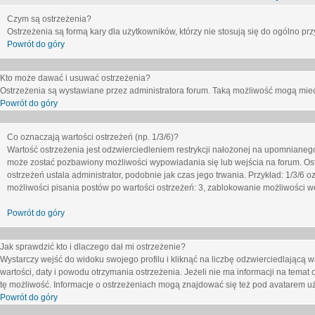
Czym są ostrzeżenia?
Ostrzeżenia są formą kary dla użytkowników, którzy nie stosują się do ogólno pr
Powrót do góry
Kto może dawać i usuwać ostrzeżenia?
Ostrzeżenia są wystawiane przez administratora forum. Taką możliwość mogą mieć
Powrót do góry
Co oznaczają wartości ostrzeżeń (np. 1/3/6)?
Wartość ostrzeżenia jest odzwierciedleniem restrykcji nałożonej na upomnianeg
może zostać pozbawiony możliwości wypowiadania się lub wejścia na forum. Ost
ostrzeżeń ustala administrator, podobnie jak czas jego trwania. Przykład: 1/3/6
możliwości pisania postów po wartości ostrzeżeń: 3, zablokowanie możliwości we
Powrót do góry
Jak sprawdzić kto i dlaczego dał mi ostrzeżenie?
Wystarczy wejść do widoku swojego profilu i kliknąć na liczbę odzwierciedlającą w
wartości, daty i powodu otrzymania ostrzeżenia. Jeżeli nie ma informacji na temat 
tę możliwość. Informacje o ostrzeżeniach mogą znajdować się też pod avatarem uż
Powrót do góry