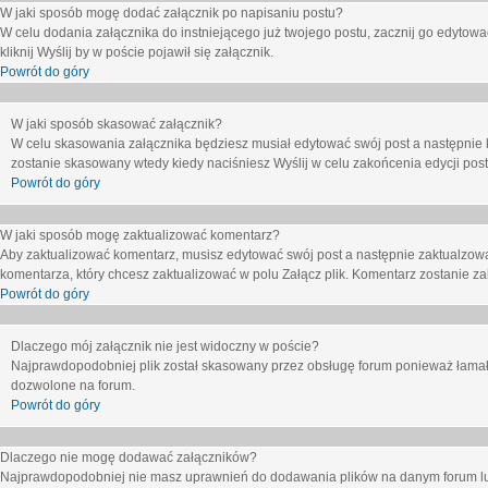
W jaki sposób mogę dodać załącznik po napisaniu postu?
W celu dodania załącznika do instniejącego już twojego postu, zacznij go edytow
kliknij
Wyślij
by w poście pojawił się załącznik.
Powrót do góry
W jaki sposób skasować załącznik?
W celu skasowania załącznika będziesz musiał edytować swój post a następnie 
zostanie skasowany wtedy kiedy naciśniesz
Wyślij
w celu zakońcenia edycji post
Powrót do góry
W jaki sposób mogę zaktualizować komentarz?
Aby zaktualizować komentarz, musisz edytować swój post a następnie zaktualzowa
komentarza, który chcesz zaktualizować w polu
Załącz plik
. Komentarz zostanie z
Powrót do góry
Dlaczego mój załącznik nie jest widoczny w poście?
Najprawdopodobniej plik został skasowany przez obsługę forum ponieważ łamał o
dozwolone na forum.
Powrót do góry
Dlaczego nie mogę dodawać załączników?
Najprawdopodobniej nie masz uprawnień do dodawania plików na danym forum lub 