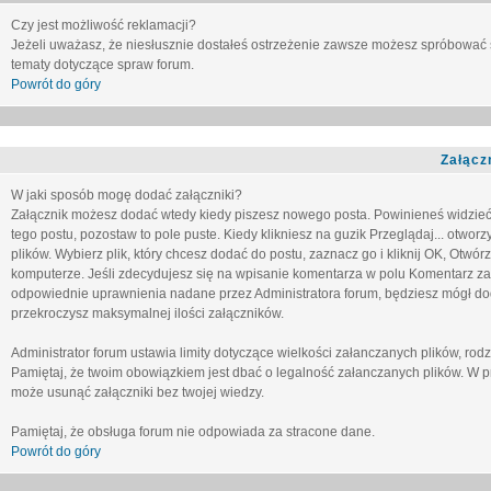
Czy jest możliwość reklamacji?
Jeżeli uważasz, że niesłusznie dostałeś ostrzeżenie zawsze możesz spróbować 
tematy dotyczące spraw forum.
Powrót do góry
Załącz
W jaki sposób mogę dodać załączniki?
Załącznik możesz dodać wtedy kiedy piszesz nowego posta. Powinieneś widzie
tego postu, pozostaw to pole puste. Kiedy klikniesz na guzik
Przeglądaj...
otworzy
plików. Wybierz plik, który chcesz dodać do postu, zaznacz go i kliknij OK, Otwór
komputerze. Jeśli zdecydujesz się na wpisanie komentarza w polu
Komentarz za
odpowiednie uprawnienia nadane przez Administratora forum, będziesz mógł do
przekroczysz maksymalnej ilości załączników.
Administrator forum ustawia limity dotyczące wielkości załanczanych plików, ro
Pamiętaj, że twoim obowiązkiem jest dbać o legalność załanczanych plików. W p
może usunąć załączniki bez twojej wiedzy.
Pamiętaj, że obsługa forum nie odpowiada za stracone dane.
Powrót do góry