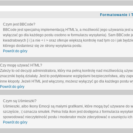
Formatowanie i 
Czym jest BBCode?
BBCode jest specjalną implementacją HTML'a, a możliwość jego używania jest 
wyłączać go dla każdego postu osobno w formularzu wysyłania). Sam BBCode je
kwadratowych [ i ] a nie < i > oraz oferuje większą kontrolę nad tym co i jak bę
którego dostaniesz się ze strony wysyłania postu.
Powrót do góry
Czy mogę używać HTML?
Zależy to od decyzji administratora, który ma pełną kontrolę nad możliwością uż
znaczniki będą działały. Jest to podyktowane względami
bezpieczeństwa
, aby zap
inne kłopoty. Jeżeli HTML jest włączony, możesz wyłączyć go dla każdego postu w
Powrót do góry
Czym są Uśmieszki?
Uśmieszki, albo Ikony Emocji są małymi grafikami, które mogą być używane do wy
szczęście, :( oznacza smutek. Pełna lista ikon jest dostępna z formularza wysy
spowodować nieczytelność postu i moderator może zdecydować o usunięciu ich 
Powrót do góry