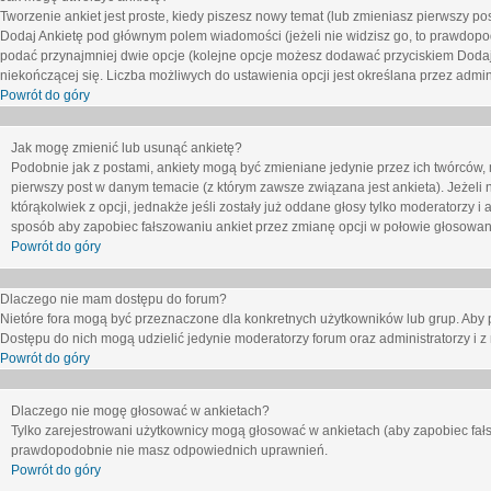
Tworzenie ankiet jest proste, kiedy piszesz nowy temat (lub zmieniasz pierwszy p
Dodaj Ankietę
pod głównym polem wiadomości (jeżeli nie widzisz go, to prawdopodo
podać przynajmniej dwie opcje (kolejne opcje możesz dodawać przyciskiem
Dodaj
niekończącej się. Liczba możliwych do ustawienia opcji jest określana przez admini
Powrót do góry
Jak mogę zmienić lub usunąć ankietę?
Podobnie jak z postami, ankiety mogą być zmieniane jedynie przez ich twórców,
pierwszy post w danym temacie (z którym zawsze związana jest ankieta). Jeżeli 
którąkolwiek z opcji, jednakże jeśli zostały już oddane głosy tylko moderatorzy i
sposób aby zapobiec fałszowaniu ankiet przez zmianę opcji w połowie głosowan
Powrót do góry
Dlaczego nie mam dostępu do forum?
Nietóre fora mogą być przeznaczone dla konkretnych użytkowników lub grup. Aby pr
Dostępu do nich mogą udzielić jedynie moderatorzy forum oraz administratorzy i z
Powrót do góry
Dlaczego nie mogę głosować w ankietach?
Tylko zarejestrowani użytkownicy mogą głosować w ankietach (aby zapobiec fałs
prawdopodobnie nie masz odpowiednich uprawnień.
Powrót do góry