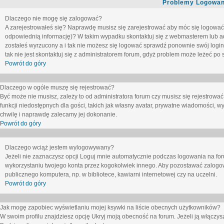
Problemy Logowani
Dlaczego nie mogę się zalogować?
A zarejestrowałeś się? Naprawdę musisz się zarejestrować aby móc się logować. 
odpowiednią informację)? W takim wypadku skontaktuj się z webmasterem lub adm
zostałeś wyrzucony a i tak nie możesz się logować sprawdź ponownie swój login i
tak nie jest skontaktuj się z administratorem forum, gdyż problem może leżeć po s
Powrót do góry
Dlaczego w ogóle muszę się rejestrować?
Być może nie musisz, zależy to od administratora forum czy musisz się rejestrowa
funkcji niedostępnych dla gości, takich jak własny avatar, prywatne wiadomości, wy
chwilę i naprawdę zalecamy jej dokonanie.
Powrót do góry
Dlaczego wciąż jestem wylogowywany?
Jeżeli nie zaznaczysz opcji
Loguj mnie automatycznie
podczas logowania na fo
wykorzystaniu twojego konta przez kogokolwiek innego. Aby pozostawać zalogow
publicznego komputera, np. w bibliotece, kawiarni internetowej czy na uczelni.
Powrót do góry
Jak mogę zapobiec wyświetlaniu mojej ksywki na liście obecnych użytkowników?
W swoim profilu znajdziesz opcję
Ukryj moją obecność na forum
. Jeżeli ją
włączys