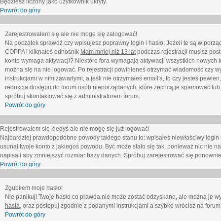
Będziesz liczony jako użytkownik ukryty.
Powrót do góry
Zarejestrowałem się ale nie mogę się zalogować!
Na początek sprawdź czy wpisujesz poprawny login i hasło. Jeżeli te są w porz
COPPA i kliknąłeś odnośnik
Mam mniej niż 13 lat
podczas rejestracji musisz post
konto wymaga aktywacji? Niektóre fora wymagają aktywacji wszystkich nowych k
można się na nie logować. Po rejestracji powinieneś otrzymać wiadomość czy wy
instrukcjami w nim zawartymi, a jeśli nie otrzymałeś email'a, to czy jesteś pew
redukcja dostępu do forum osób nieporządanych, które zechcą je spamować lub 
spróbuj skontaktować się z administratorem forum.
Powrót do góry
Rejestrowałem się kiedyś ale nie mogę się już logować!
Najbardziej prawdopodobne powody takiego stanu to: wpisałeś niewłaściwy login i ha
usunął twoje konto z jakiegoś powodu. Być może stało się tak, ponieważ nic nie n
napisali aby zmniejszyć rozmiar bazy danych. Spróbuj zarejestrować się ponownie
Powrót do góry
Zgubiłem moje hasło!
Nie panikuj! Twoje hasło co prawda nie może zostać odzyskane, ale można je wycz
hasła
, oraz postępuj zgodnie z podanymi instrukcjami a szybko wrócisz na forum
Powrót do góry