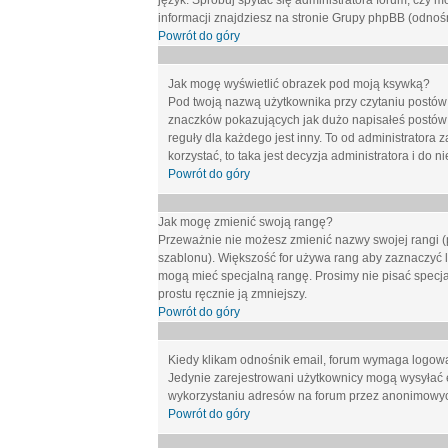
język. Spróbuj spytać się administratora forum, czy m
informacji znajdziesz na stronie Grupy phpBB (odnośn
Powrót do góry
Jak mogę wyświetlić obrazek pod moją ksywką?
Pod twoją nazwą użytkownika przy czytaniu postów 
znaczków pokazujących jak dużo napisałeś postów 
reguły dla każdego jest inny. To od administratora 
korzystać, to taka jest decyzja administratora i do
Powrót do góry
Jak mogę zmienić swoją rangę?
Przeważnie nie możesz zmienić nazwy swojej rangi (p
szablonu). Większość for używa rang aby zaznaczyć li
mogą mieć specjalną rangę. Prosimy nie pisać specja
prostu ręcznie ją zmniejszy.
Powrót do góry
Kiedy klikam odnośnik email, forum wymaga logow
Jedynie zarejestrowani użytkownicy mogą wysyłać 
wykorzystaniu adresów na forum przez anonimowy
Powrót do góry