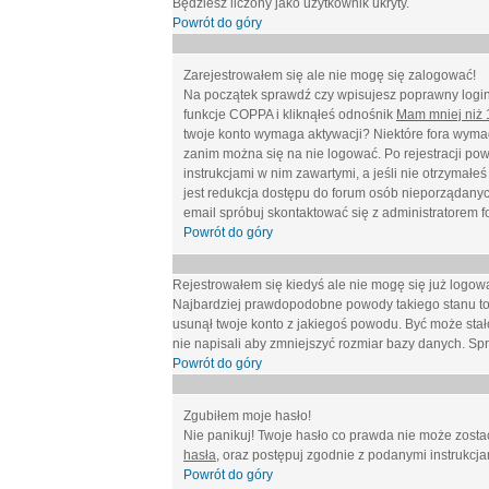
Będziesz liczony jako użytkownik ukryty.
Powrót do góry
Zarejestrowałem się ale nie mogę się zalogować!
Na początek sprawdź czy wpisujesz poprawny login 
funkcje COPPA i kliknąłeś odnośnik
Mam mniej niż 1
twoje konto wymaga aktywacji? Niektóre fora wymag
zanim można się na nie logować. Po rejestracji po
instrukcjami w nim zawartymi, a jeśli nie otrzymał
jest redukcja dostępu do forum osób nieporządanyc
email spróbuj skontaktować się z administratorem f
Powrót do góry
Rejestrowałem się kiedyś ale nie mogę się już logow
Najbardziej prawdopodobne powody takiego stanu to: wp
usunął twoje konto z jakiegoś powodu. Być może stało
nie napisali aby zmniejszyć rozmiar bazy danych. Sp
Powrót do góry
Zgubiłem moje hasło!
Nie panikuj! Twoje hasło co prawda nie może zostać
hasła
, oraz postępuj zgodnie z podanymi instrukcj
Powrót do góry