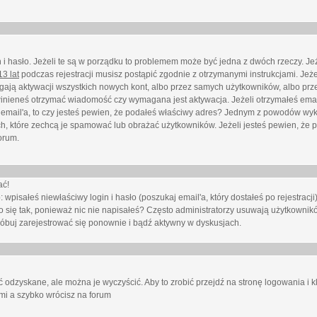
i hasło. Jeżeli te są w porządku to problemem może być jedna z dwóch rzeczy. Je
3 lat
podczas rejestracji musisz postąpić zgodnie z otrzymanymi instrukcjami. Jeżel
ają aktywacji wszystkich nowych kont, albo przez samych użytkowników, albo prze
winieneś otrzymać wiadomość czy wymagana jest aktywacja. Jeżeli otrzymałeś emai
eś email'a, to czy jesteś pewien, że podałeś właściwy adres? Jednym z powodów wyk
h, które zechcą je spamować lub obrażać użytkowników. Jeżeli jesteś pewien, że 
orum.
ać!
isałeś niewłaściwy login i hasło (poszukaj email'a, który dostałeś po rejestracji)
 się tak, ponieważ nic nie napisałeś? Często administratorzy usuwają użytkownikó
róbuj zarejestrować się ponownie i bądź aktywny w dyskusjach.
 odzyskane, ale można je wyczyścić. Aby to zrobić przejdź na stronę logowania i kl
ami a szybko wrócisz na forum