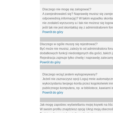
Dlaczego nie mogę się zalogować?
A zarejestrowałeś się? Naprawdę musisz się zarejes
odpowiednią informację)? W takim wypadku skontakt
nie zostałeś wyrzucony a i tak nie możesz się logo
jeśli tak nie jest skontaktuj się z administratorem 
Powrót do góry
Dlaczego w ogóle muszę się rejestrować?
Być może nie musisz, zależy to od administratora for
dodatkowych funkcji niedostępnych dla gości, takich 
Rejestracja zajmuje tylko chwilę i naprawdę zalecamy
Powrót do góry
Dlaczego wciąż jestem wylogowywany?
Jeżeli nie zaznaczysz opcji
Loguj mnie automatycz
wykorzystaniu twojego konta przez kogokolwiek in
publicznego komputera, np. w bibliotece, kawiarni i
Powrót do góry
Jak mogę zapobiec wyświetlaniu mojej ksywki na li
W swoim profilu znajdziesz opcję
Ukryj moją obecnoś