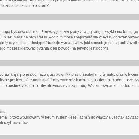
oże zainstalować odpowiedni język, a jeśli tłumaczenie nie istnieje możesz sam je 
ik znajdziesz na dole strony).
mogą być dwa obrazki. Pierwszy jest związany z twoją rangą, zwykle ma formę gw
lub jaki masz na nich status. Pod nim może znajdować się większy obrazek nazywa
zależy czy zechce udostępnić funkcje Avatartów i w jaki sposób je udostępni. Jeżeli
 niego możesz kierować pytania o jej powód (na pewno jest dobry!)
ojawiają się one pod nazwą użytkownika przy przeglądaniu tematu, oraz w twoim p
czbę postów, które napisałeś, i aby wyróżnić konkretne osoby, np. moderatorzy czy
lnie postów tylko po to, aby otrzymać wyższą rangę. W takim wypadku moderator lu
ania
email przez wbudowany w forum system (jeżeli admin go włączył). Jest tak aby z
ch użytkowników.