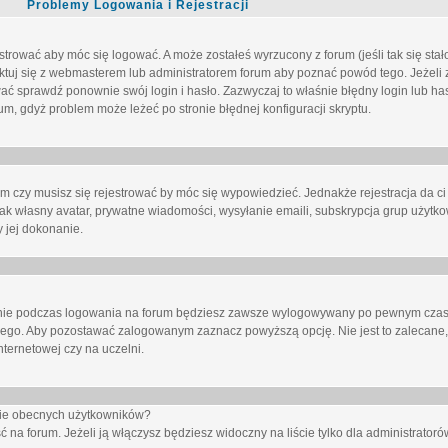
Problemy Logowania i Rejestracji
trować aby móc się logować. A może zostałeś wyrzucony z forum (jeśli tak się sta
uj się z webmasterem lub administratorem forum aby poznać powód tego. Jeżeli z
wać sprawdź ponownie swój login i hasło. Zazwyczaj to właśnie błędny login lub h
forum, gdyż problem może leżeć po stronie błędnej konfiguracji skryptu.
um czy musisz się rejestrować by móc się wypowiedzieć. Jednakże rejestracja da ci
jak własny avatar, prywatne wiadomości, wysyłanie emaili, subskrypcja grup użytko
 jej dokonanie.
nie
podczas logowania na forum będziesz zawsze wylogowywany po pewnym czasi
nego. Aby pozostawać zalogowanym zaznacz powyższą opcję. Nie jest to zalecane,
nternetowej czy na uczelni.
ście obecnych użytkowników?
ć na forum
. Jeżeli ją
włączysz
będziesz widoczny na liście tylko dla administratorów