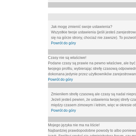
Jak mogę zmienić swoje ustawienia?
Wszystkie twoje ustawienia (jeśli jesteś zarejestr
się na górze strony, chociaż nie zawsze). To pozwol
Powrót do góry
Czasy nie są właściwe!
Podane czasy są prawie na pewno właściwe, ale być mo
twojego profilu, wybierając strefę czasową odpowied
dokonana jedynie przez użytkowników zarejestrowanych
Powrót do góry
Zmieniłem strefę czasową ale czasy są nadal niepr
Jeżeli jesteś pewien, że ustawienia twojej strefy
między czasem zimowym i letnim, więc w okresie o
Powrót do góry
Mojego języka nie ma na liście!
Najbardziej prawdopodobne powody to albo ponieważ 