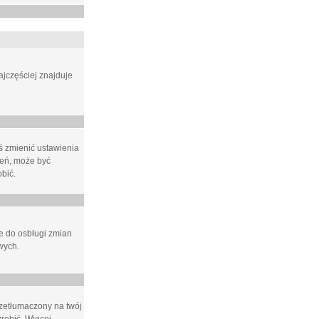
ajczęściej znajduje
eś zmienić ustawienia
ień, może być
bić.
ne do osbługi zmian
wych.
rzetłumaczony na twój