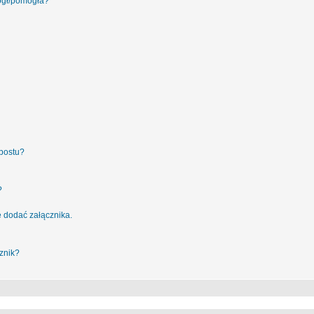
ógł/pomogła?
postu?
?
 dodać załącznika.
znik?