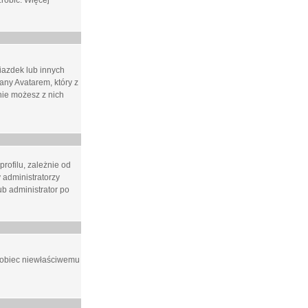
zrobić. Więcej
iazdek lub innych
ny Avatarem, który z
 nie możesz z nich
rofilu, zależnie od
 administratorzy
b administrator po
apobiec niewłaściwemu