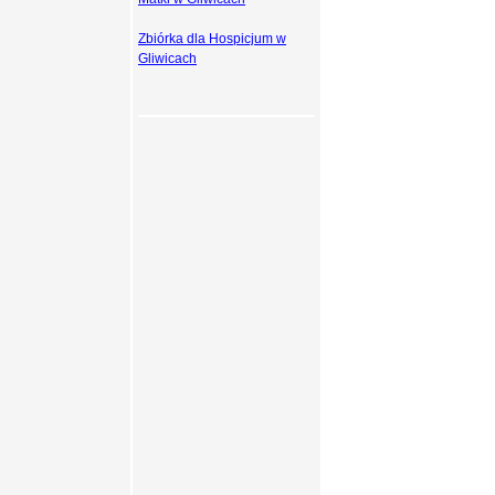
Zbiórka dla Hospicjum w
Gliwicach