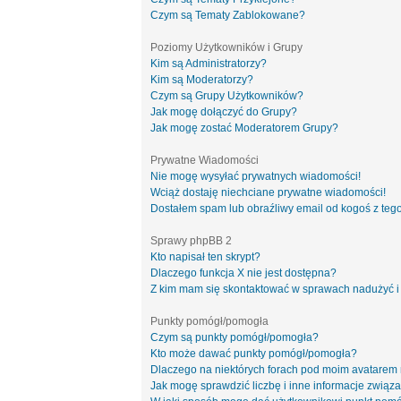
Czym są Tematy Zablokowane?
Poziomy Użytkowników i Grupy
Kim są Administratorzy?
Kim są Moderatorzy?
Czym są Grupy Użytkowników?
Jak mogę dołączyć do Grupy?
Jak mogę zostać Moderatorem Grupy?
Prywatne Wiadomości
Nie mogę wysyłać prywatnych wiadomości!
Wciąż dostaję niechciane prywatne wiadomości!
Dostałem spam lub obraźliwy email od kogoś z tego
Sprawy phpBB 2
Kto napisał ten skrypt?
Dlaczego funkcja X nie jest dostępna?
Z kim mam się skontaktować w sprawach nadużyć i
Punkty pomógł/pomogła
Czym są punkty pomógł/pomogła?
Kto może dawać punkty pomógł/pomogła?
Dlaczego na niektórych forach pod moim avatarem
Jak mogę sprawdzić liczbę i inne informacje związa