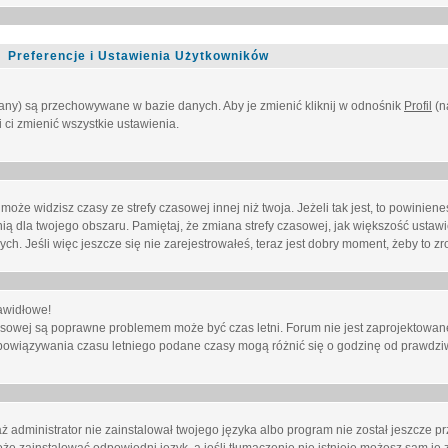
Preferencje i Ustawienia Użytkowników
owany) są przechowywane w bazie danych. Aby je zmienić kliknij w odnośnik
Profil
(n
i ci zmienić wszystkie ustawienia.
że widzisz czasy ze strefy czasowej innej niż twoja. Jeżeli tak jest, to powinien
nią dla twojego obszaru. Pamiętaj, że zmiana strefy czasowej, jak większość ustaw
. Jeśli więc jeszcze się nie zarejestrowałeś, teraz jest dobry moment, żeby to zro
awidłowe!
 czasowej są poprawne problemem może być czas letni. Forum nie jest zaprojektowa
bowiązywania czasu letniego podane czasy mogą różnić się o godzinę od prawdzi
administrator nie zainstalował twojego języka albo program nie został jeszcze p