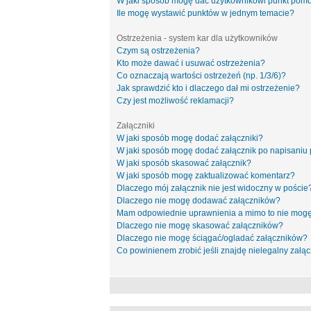
W jaki sposób mogę dać użytkownikowi punkt pom
Ile mogę wystawić punktów w jednym temacie?
Ostrzeżenia - system kar dla użytkowników
Czym są ostrzeżenia?
Kto może dawać i usuwać ostrzeżenia?
Co oznaczają wartości ostrzeżeń (np. 1/3/6)?
Jak sprawdzić kto i dlaczego dał mi ostrzeżenie?
Czy jest możliwość reklamacji?
Załączniki
W jaki sposób mogę dodać załączniki?
W jaki sposób mogę dodać załącznik po napisaniu 
W jaki sposób skasować załącznik?
W jaki sposób mogę zaktualizować komentarz?
Dlaczego mój załącznik nie jest widoczny w poście
Dlaczego nie mogę dodawać załączników?
Mam odpowiednie uprawnienia a mimo to nie mogę
Dlaczego nie mogę skasować załączników?
Dlaczego nie mogę ściągać/ogladać załączników?
Co powinienem zrobić jeśli znajdę nielegalny załąc