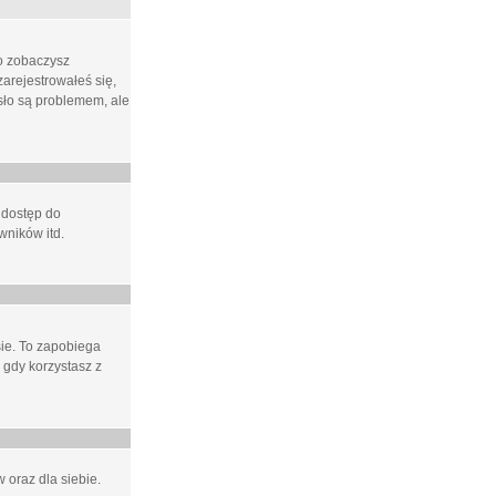
ło zobaczysz
arejestrowałeś się,
asło są problemem, ale
 dostęp do
wników itd.
e. To zapobiega
 gdy korzystasz z
 oraz dla siebie.