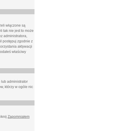
żeli włączone są
i tak nie jest to może
z administratora,
l postępuj zgodnie z
orzystania aktywacji
podałeś właściwy
 lub administrator
w, którzy w ogóle nic
iknij
Zapomniałem