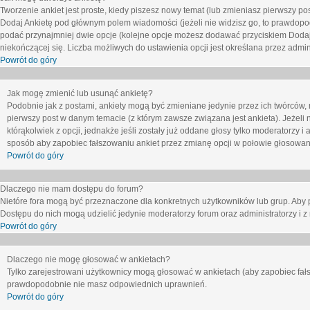
Tworzenie ankiet jest proste, kiedy piszesz nowy temat (lub zmieniasz pierwszy p
Dodaj Ankietę
pod głównym polem wiadomości (jeżeli nie widzisz go, to prawdopodo
podać przynajmniej dwie opcje (kolejne opcje możesz dodawać przyciskiem
Dodaj
niekończącej się. Liczba możliwych do ustawienia opcji jest określana przez admini
Powrót do góry
Jak mogę zmienić lub usunąć ankietę?
Podobnie jak z postami, ankiety mogą być zmieniane jedynie przez ich twórców,
pierwszy post w danym temacie (z którym zawsze związana jest ankieta). Jeżeli 
którąkolwiek z opcji, jednakże jeśli zostały już oddane głosy tylko moderatorzy i
sposób aby zapobiec fałszowaniu ankiet przez zmianę opcji w połowie głosowan
Powrót do góry
Dlaczego nie mam dostępu do forum?
Nietóre fora mogą być przeznaczone dla konkretnych użytkowników lub grup. Aby pr
Dostępu do nich mogą udzielić jedynie moderatorzy forum oraz administratorzy i z
Powrót do góry
Dlaczego nie mogę głosować w ankietach?
Tylko zarejestrowani użytkownicy mogą głosować w ankietach (aby zapobiec fałs
prawdopodobnie nie masz odpowiednich uprawnień.
Powrót do góry