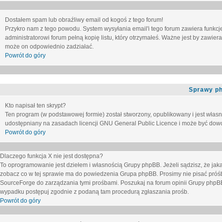
Dostałem spam lub obraźliwy email od kogoś z tego forum!
Przykro nam z tego powodu. System wysyłania email'i tego forum zawiera funkcje u
administratorowi forum pełną kopię listu, który otrzymałeś. Ważne jest by zawie
może on odpowiednio zadziałać.
Powrót do góry
Sprawy p
Kto napisał ten skrypt?
Ten program (w podstawowej formie) został stworzony, opublikowany i jest włas
udostępniany na zasadach licencji GNU General Public Licence i może być dow
Powrót do góry
Dlaczego funkcja X nie jest dostępna?
To oprogramowanie jest dziełem i własnością Grupy phpBB. Jeżeli sądzisz, że ja
zobacz co w tej sprawie ma do powiedzenia Grupa phpBB. Prosimy nie pisać próś
SourceForge do zarządzania tymi prośbami. Poszukaj na forum opinii Grupy phpBB n
wypadku postępuj zgodnie z podaną tam procedurą zgłaszania prośb.
Powrót do góry