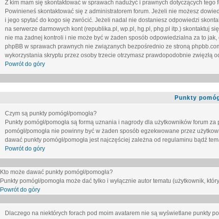
Z kim mam się skontaktować w sprawach nadużyć i prawnych dotyczących tego 
Powinieneś skontaktować się z administratorem forum. Jeżeli nie możesz dowiedz
i jego spytać do kogo się zwrócić. Jeżeli nadal nie dostaniesz odpowiedzi skontak
na serwerze darmowych kont (republika.pl, wp.pl, hg.pl, phg.pl itp.) skontaktuj
nie ma żadnej kontroli i nie może być w żaden sposób odpowiedzialna za to jak,
phpBB w sprawach prawnych nie związanych bezpośrednio ze stroną phpbb.co
wykorzystania skryptu przez osoby trzecie otrzymasz prawdopodobnie zwięzłą od
Powrót do góry
Punkty pomóg
Czym są punkty pomógł/pomogła?
Punkty pomógł/pomogła są formą uznania i nagrody dla użytkowników forum za
pomógł/pomogła nie powinny być w żaden sposób egzekwowane przez użytkown
dawać punkty pomógł/pomogła jest najczęściej zależna od regulaminu bądź tema
Powrót do góry
Kto może dawać punkty pomógł/pomogła?
Punkty pomógł/pomogła może dać tylko i wyłącznie autor tematu (użytkownik, który
Powrót do góry
Dlaczego na niektórych forach pod moim avatarem nie są wyświetlane punkty 