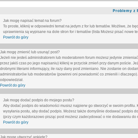
Problemy z 
Jak mogę napisać temat na forum?
To proste, kliknij w odpowiedni temat na jedym z for lub tematów. Możliwe, że b
uprawnienia są wypisane na dole stron for i tematów (lista
Możesz pisać nowe tem
Powrót do góry
Jak mogę zmienić lub usunąć post?
Jeżeli nie jesteś administratorem lub moderatorem forum możesz jedynie zmieniać
przez jakiś czas po jego napisaniu) kliknij w przycisk
zmień
przy danym poście. Jeże
drobnymi literami informujący, ile razy dany post zmieniano. Nie zostanie on dodany
administratorów lub moderatorów (powinni oni powiadomić co zmienili i dlaczego). 
odpowiedział.
Powrót do góry
Jak mogę dodać podpis do mojego postu?
Aby dodać podpis do wiadomości musisz najpierw go stworzyć w swoim profilu. 
wysyłania postu, aby dodać podpis. Możesz także domyślnie dodawać podpis do
(przy czym każdorazowo pisząc post możesz zadecydować o nie dodawaniu do n
Powrót do góry
Jak mogę utworzyć ankietę?