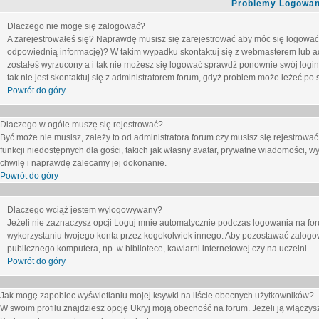
Problemy Logowani
Dlaczego nie mogę się zalogować?
A zarejestrowałeś się? Naprawdę musisz się zarejestrować aby móc się logować. 
odpowiednią informację)? W takim wypadku skontaktuj się z webmasterem lub adm
zostałeś wyrzucony a i tak nie możesz się logować sprawdź ponownie swój login i
tak nie jest skontaktuj się z administratorem forum, gdyż problem może leżeć po s
Powrót do góry
Dlaczego w ogóle muszę się rejestrować?
Być może nie musisz, zależy to od administratora forum czy musisz się rejestrowa
funkcji niedostępnych dla gości, takich jak własny avatar, prywatne wiadomości, wy
chwilę i naprawdę zalecamy jej dokonanie.
Powrót do góry
Dlaczego wciąż jestem wylogowywany?
Jeżeli nie zaznaczysz opcji
Loguj mnie automatycznie
podczas logowania na fo
wykorzystaniu twojego konta przez kogokolwiek innego. Aby pozostawać zalogow
publicznego komputera, np. w bibliotece, kawiarni internetowej czy na uczelni.
Powrót do góry
Jak mogę zapobiec wyświetlaniu mojej ksywki na liście obecnych użytkowników?
W swoim profilu znajdziesz opcję
Ukryj moją obecność na forum
. Jeżeli ją
włączys