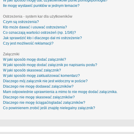
W jaki sposób mogę dać użytkownikowi punkt pomógł/pomogła?
Ile mogę wystawić punktów w jednym temacie?
Ostrzeżenia - system kar dla użytkowników
Czym są ostrzeżenia?
Kto może dawać i usuwać ostrzeżenia?
Co oznaczają wartości ostrzeżeń (np. 1/3/6)?
Jak sprawdzić kto i dlaczego dał mi ostrzeżenie?
Czy jest możliwość reklamacji?
Załączniki
W jaki sposób mogę dodać załączniki?
W jaki sposób mogę dodać załącznik po napisaniu postu?
W jaki sposób skasować załącznik?
W jaki sposób mogę zaktualizować komentarz?
Dlaczego mój załącznik nie jest widoczny w poście?
Dlaczego nie mogę dodawać załączników?
Mam odpowiednie uprawnienia a mimo to nie mogę dodać załącznika.
Dlaczego nie mogę skasować załączników?
Dlaczego nie mogę ściągać/ogladać załączników?
Co powinienem zrobić jeśli znajdę nielegalny załącznik?