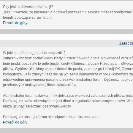
Czy jest możliwość reklamacji?
Jeżeli uważasz, że niesłusznie dostałeś ostrzeżenie zawsze możesz spróbować 
tematy dotyczące spraw forum.
Powrót do góry
Załącz
W jaki sposób mogę dodać załączniki?
Załącznik możesz dodać wtedy kiedy piszesz nowego posta. Powinieneś widzie
tego postu, pozostaw to pole puste. Kiedy klikniesz na guzik
Przeglądaj...
otworzy
plików. Wybierz plik, który chcesz dodać do postu, zaznacz go i kliknij OK, Otwór
komputerze. Jeśli zdecydujesz się na wpisanie komentarza w polu
Komentarz za
odpowiednie uprawnienia nadane przez Administratora forum, będziesz mógł do
przekroczysz maksymalnej ilości załączników.
Administrator forum ustawia limity dotyczące wielkości załanczanych plików, ro
Pamiętaj, że twoim obowiązkiem jest dbać o legalność załanczanych plików. W p
może usunąć załączniki bez twojej wiedzy.
Pamiętaj, że obsługa forum nie odpowiada za stracone dane.
Powrót do góry