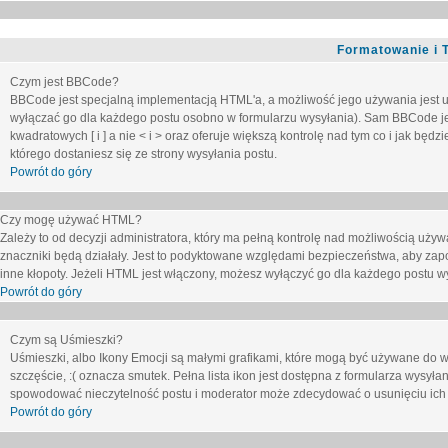
Formatowanie i 
Czym jest BBCode?
BBCode jest specjalną implementacją HTML'a, a możliwość jego używania jest 
wyłączać go dla każdego postu osobno w formularzu wysyłania). Sam BBCode je
kwadratowych [ i ] a nie < i > oraz oferuje większą kontrolę nad tym co i jak bę
którego dostaniesz się ze strony wysyłania postu.
Powrót do góry
Czy mogę używać HTML?
Zależy to od decyzji administratora, który ma pełną kontrolę nad możliwością uż
znaczniki będą działały. Jest to podyktowane względami
bezpieczeństwa
, aby zap
inne kłopoty. Jeżeli HTML jest włączony, możesz wyłączyć go dla każdego postu w
Powrót do góry
Czym są Uśmieszki?
Uśmieszki, albo Ikony Emocji są małymi grafikami, które mogą być używane do wy
szczęście, :( oznacza smutek. Pełna lista ikon jest dostępna z formularza wysy
spowodować nieczytelność postu i moderator może zdecydować o usunięciu ich 
Powrót do góry