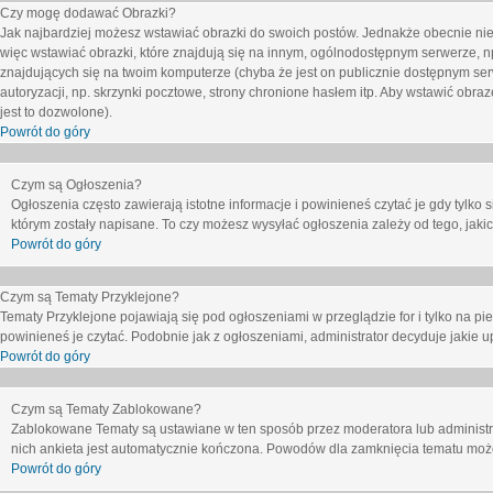
Czy mogę dodawać Obrazki?
Jak najbardziej możesz wstawiać obrazki do swoich postów. Jednakże obecnie nie
więc wstawiać obrazki, które znajdują się na innym, ogólnodostępnym serwerze, n
znajdujących się na twoim komputerze (chyba że jest on publicznie dostępnym 
autoryzacji, np. skrzynki pocztowe, strony chronione hasłem itp. Aby wstawić obr
jest to dozwolone).
Powrót do góry
Czym są Ogłoszenia?
Ogłoszenia często zawierają istotne informacje i powinieneś czytać je gdy tylko 
którym zostały napisane. To czy możesz wysyłać ogłoszenia zależy od tego, jak
Powrót do góry
Czym są Tematy Przyklejone?
Tematy Przyklejone pojawiają się pod ogłoszeniami w przeglądzie for i tylko na pi
powinieneś je czytać. Podobnie jak z ogłoszeniami, administrator decyduje jakie
Powrót do góry
Czym są Tematy Zablokowane?
Zablokowane Tematy są ustawiane w ten sposób przez moderatora lub administr
nich ankieta jest automatycznie kończona. Powodów dla zamknięcia tematu moż
Powrót do góry