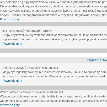
Aby dołączyć do grupy użytkowników kliknij w odnośnik grup użytkowników na górz
Nie wszystkie są dostępne dla każdego, niektóre mogą być zamknięte a inne mogą
o członkowstwo klikając w odpowiedni przycisk. Twoja prośba musi zostać zaakc
decyzji. Prosimy nie nagabywać moderatora w przypadku negatywnej decyzji, ma
Powrót do góry
Jak mogę zostać Moderatorem Grupy?
Grupy użytkowników są tworzone przez administratora forum i to on wyznacza m
w pierwszej kolejności z nim się skontaktować, na przykład przez prywatną wia
Powrót do góry
Prywatne Wi
Nie mogę wysyłać prywatnych wiadomości!
Mogą być tego trzy powody; nie jesteś zarejestrowany lub i/lub zalogowany, adm
możliwość ich wysyłania dla ciebie. W ostatnim przypadku powinieneś skontaktow
Powrót do góry
Wciąż dostaję niechciane prywatne wiadomości!
W przyszłości planowane jest dodanie listy ignorowanych użytkowników dla syste
wiadomości od kogoś poinformuj o tym administratora, może on wyłączyć możliwo
Powrót do góry