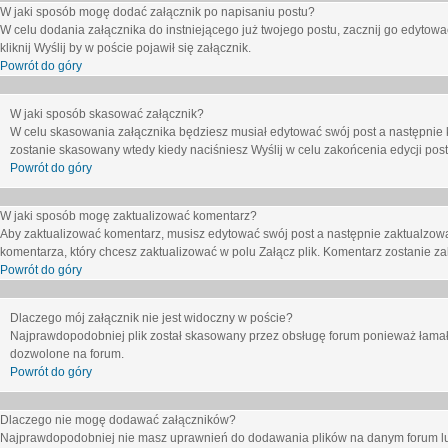
W jaki sposób mogę dodać załącznik po napisaniu postu?
W celu dodania załącznika do instniejącego już twojego postu, zacznij go edytow
kliknij
Wyślij
by w poście pojawił się załącznik.
Powrót do góry
W jaki sposób skasować załącznik?
W celu skasowania załącznika będziesz musiał edytować swój post a następnie 
zostanie skasowany wtedy kiedy naciśniesz
Wyślij
w celu zakońcenia edycji post
Powrót do góry
W jaki sposób mogę zaktualizować komentarz?
Aby zaktualizować komentarz, musisz edytować swój post a następnie zaktualzowa
komentarza, który chcesz zaktualizować w polu
Załącz plik
. Komentarz zostanie z
Powrót do góry
Dlaczego mój załącznik nie jest widoczny w poście?
Najprawdopodobniej plik został skasowany przez obsługę forum ponieważ łamał o
dozwolone na forum.
Powrót do góry
Dlaczego nie mogę dodawać załączników?
Najprawdopodobniej nie masz uprawnień do dodawania plików na danym forum lub 