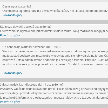
Czym są ostrzeżenia?
Ostrzeżenia są formą kary dla użytkowników, którzy nie stosują się do ogólno pr
Powrót do góry
Kto może dawać i usuwać ostrzeżenia?
Ostrzeżenia są wystawiane przez administratora forum. Taką możliwość mogą mieć
Powrót do góry
Co oznaczają wartości ostrzeżeń (np. 1/3/6)?
Wartość ostrzeżenia jest odzwierciedleniem restrykcji nałożonej na upomnianeg
może zostać pozbawiony możliwości wypowiadania się lub wejścia na forum. Ost
ostrzeżeń ustala administrator, podobnie jak czas jego trwania. Przykład: 1/3/6
możliwości pisania postów po wartości ostrzeżeń: 3, zablokowanie możliwości we
Powrót do góry
Jak sprawdzić kto i dlaczego dał mi ostrzeżenie?
Wystarczy wejść do widoku swojego profilu i kliknąć na liczbę odzwierciedlającą w
wartości, daty i powodu otrzymania ostrzeżenia. Jeżeli nie ma informacji na temat 
tę możliwość. Informacje o ostrzeżeniach mogą znajdować się też pod avatarem uż
Powrót do góry