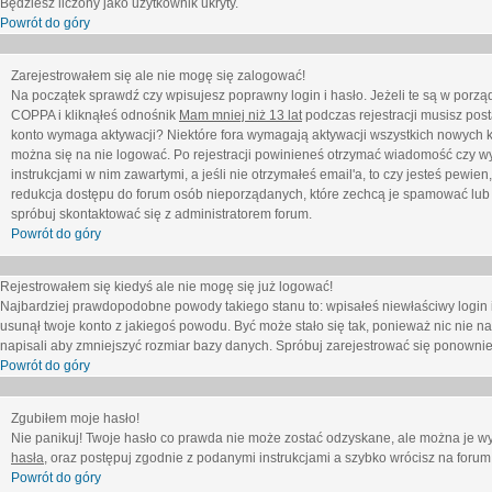
Będziesz liczony jako użytkownik ukryty.
Powrót do góry
Zarejestrowałem się ale nie mogę się zalogować!
Na początek sprawdź czy wpisujesz poprawny login i hasło. Jeżeli te są w porz
COPPA i kliknąłeś odnośnik
Mam mniej niż 13 lat
podczas rejestracji musisz post
konto wymaga aktywacji? Niektóre fora wymagają aktywacji wszystkich nowych k
można się na nie logować. Po rejestracji powinieneś otrzymać wiadomość czy wy
instrukcjami w nim zawartymi, a jeśli nie otrzymałeś email'a, to czy jesteś pew
redukcja dostępu do forum osób nieporządanych, które zechcą je spamować lub 
spróbuj skontaktować się z administratorem forum.
Powrót do góry
Rejestrowałem się kiedyś ale nie mogę się już logować!
Najbardziej prawdopodobne powody takiego stanu to: wpisałeś niewłaściwy login i ha
usunął twoje konto z jakiegoś powodu. Być może stało się tak, ponieważ nic nie n
napisali aby zmniejszyć rozmiar bazy danych. Spróbuj zarejestrować się ponownie
Powrót do góry
Zgubiłem moje hasło!
Nie panikuj! Twoje hasło co prawda nie może zostać odzyskane, ale można je wycz
hasła
, oraz postępuj zgodnie z podanymi instrukcjami a szybko wrócisz na forum
Powrót do góry