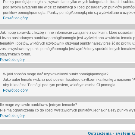
Punkty pomógł/pomogła są wyświetlane tylko w tych kategoriach, forach i subfor
pod swoim avatarem nie widzisz informacji o ilości posiadanych punktów pomógł
punktów pomógł/pomogła. Punkty pomógł/pomogłą nie są wyświetlane u użytkown
Powrót do góry
Jak mogę sprawdzić liczbę i inne informacje związane z punktami, które posiadam j
Liczba posiadanych punktów pomógł/pomogła jest wyświetlana w widoku tematu p
tematów i postów, w których użytkownik otrzymał punkty należy przejść do profilu u
został wystawiony punkt pomógł/pomogła jest wyróżniony spośród innych tematów 
statystykach forum.
Powrót do góry
W jaki sposób mogę dać użytkownikowi punkt pomógł/pomogła?
Jako autor tematu widzisz pod postem każdego użytkownika ikonkę z napisem 'Pom
aby kliknąć na 'Pomógł' pod tym postem, w którym osoba Ci pomogła.
Powrót do góry
Ile mogę wystawić punktów w jednym temacie?
Nie ma ograniczenia co do ilości wystawionych punktów, jednak należy punkty wyst
Powrót do góry
Ostrzeżenia - system k