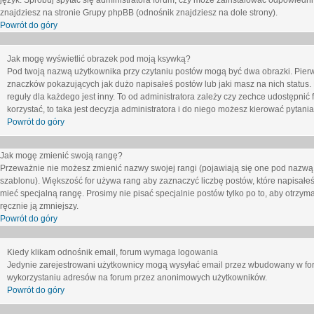
język. Spróbuj spytać się administratora forum, czy może zainstalować odpowiedni j
znajdziesz na stronie Grupy phpBB (odnośnik znajdziesz na dole strony).
Powrót do góry
Jak mogę wyświetlić obrazek pod moją ksywką?
Pod twoją nazwą użytkownika przy czytaniu postów mogą być dwa obrazki. Pierw
znaczków pokazujących jak dużo napisałeś postów lub jaki masz na nich status
reguły dla każdego jest inny. To od administratora zależy czy zechce udostępnić f
korzystać, to taka jest decyzja administratora i do niego możesz kierować pytani
Powrót do góry
Jak mogę zmienić swoją rangę?
Przeważnie nie możesz zmienić nazwy swojej rangi (pojawiają się one pod nazwą u
szablonu). Większość for używa rang aby zaznaczyć liczbę postów, które napisałeś
mieć specjalną rangę. Prosimy nie pisać specjalnie postów tylko po to, aby otrzy
ręcznie ją zmniejszy.
Powrót do góry
Kiedy klikam odnośnik email, forum wymaga logowania
Jedynie zarejestrowani użytkownicy mogą wysyłać email przez wbudowany w foru
wykorzystaniu adresów na forum przez anonimowych użytkowników.
Powrót do góry