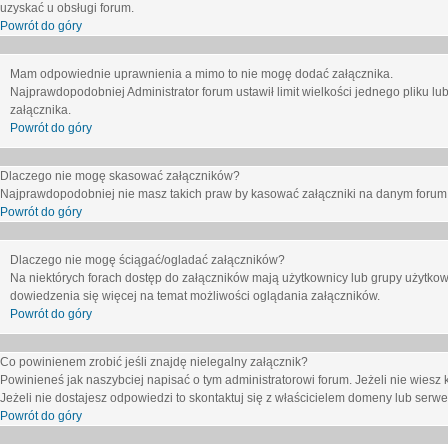
uzyskać u obsługi forum.
Powrót do góry
Mam odpowiednie uprawnienia a mimo to nie mogę dodać załącznika.
Najprawdopodobniej Administrator forum ustawił limit wielkości jednego pliku lu
załącznika.
Powrót do góry
Dlaczego nie mogę skasować załączników?
Najprawdopodobniej nie masz takich praw by kasować załączniki na danym forum. J
Powrót do góry
Dlaczego nie mogę ściągać/ogladać załączników?
Na niektórych forach dostęp do załączników mają użytkownicy lub grupy użytkow
dowiedzenia się więcej na temat możliwości oglądania załączników.
Powrót do góry
Co powinienem zrobić jeśli znajdę nielegalny załącznik?
Powinieneś jak naszybciej napisać o tym administratorowi forum. Jeżeli nie wiesz k
Jeżeli nie dostajesz odpowiedzi to skontaktuj się z właścicielem domeny lub serwe
Powrót do góry