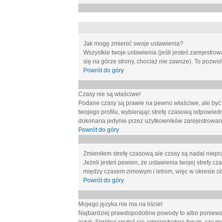
Jak mogę zmienić swoje ustawienia?
Wszystkie twoje ustawienia (jeśli jesteś zarejestr
się na górze strony, chociaż nie zawsze). To pozwol
Powrót do góry
Czasy nie są właściwe!
Podane czasy są prawie na pewno właściwe, ale być mo
twojego profilu, wybierając strefę czasową odpowied
dokonana jedynie przez użytkowników zarejestrowanych
Powrót do góry
Zmieniłem strefę czasową ale czasy są nadal niepr
Jeżeli jesteś pewien, że ustawienia twojej strefy
między czasem zimowym i letnim, więc w okresie o
Powrót do góry
Mojego języka nie ma na liście!
Najbardziej prawdopodobne powody to albo ponieważ 