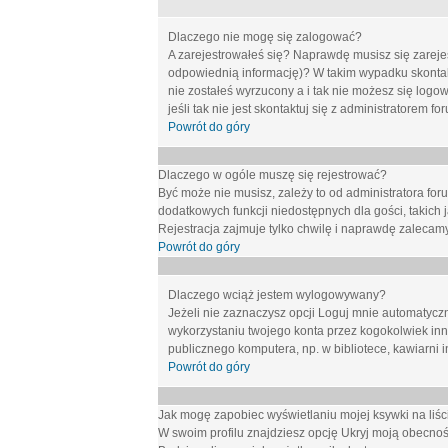
Dlaczego nie mogę się zalogować?
A zarejestrowałeś się? Naprawdę musisz się zarejes
odpowiednią informację)? W takim wypadku skontakt
nie zostałeś wyrzucony a i tak nie możesz się logo
jeśli tak nie jest skontaktuj się z administratorem 
Powrót do góry
Dlaczego w ogóle muszę się rejestrować?
Być może nie musisz, zależy to od administratora for
dodatkowych funkcji niedostępnych dla gości, takich 
Rejestracja zajmuje tylko chwilę i naprawdę zalecamy
Powrót do góry
Dlaczego wciąż jestem wylogowywany?
Jeżeli nie zaznaczysz opcji
Loguj mnie automatycz
wykorzystaniu twojego konta przez kogokolwiek in
publicznego komputera, np. w bibliotece, kawiarni i
Powrót do góry
Jak mogę zapobiec wyświetlaniu mojej ksywki na li
W swoim profilu znajdziesz opcję
Ukryj moją obecnoś