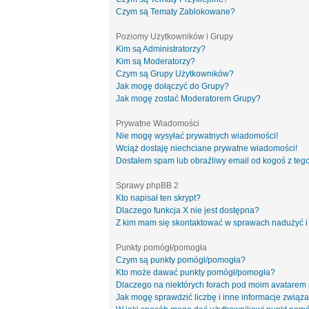
Czym są Tematy Zablokowane?
Poziomy Użytkowników i Grupy
Kim są Administratorzy?
Kim są Moderatorzy?
Czym są Grupy Użytkowników?
Jak mogę dołączyć do Grupy?
Jak mogę zostać Moderatorem Grupy?
Prywatne Wiadomości
Nie mogę wysyłać prywatnych wiadomości!
Wciąż dostaję niechciane prywatne wiadomości!
Dostałem spam lub obraźliwy email od kogoś z tego
Sprawy phpBB 2
Kto napisał ten skrypt?
Dlaczego funkcja X nie jest dostępna?
Z kim mam się skontaktować w sprawach nadużyć i
Punkty pomógł/pomogła
Czym są punkty pomógł/pomogła?
Kto może dawać punkty pomógł/pomogła?
Dlaczego na niektórych forach pod moim avatarem
Jak mogę sprawdzić liczbę i inne informacje związa