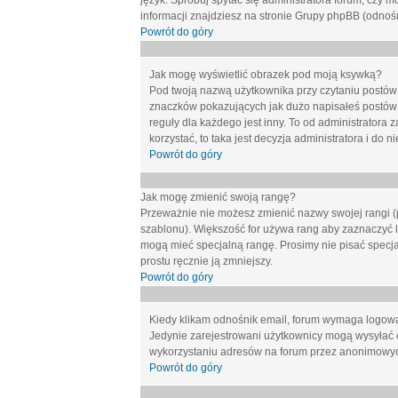
język. Spróbuj spytać się administratora forum, czy m
informacji znajdziesz na stronie Grupy phpBB (odnośn
Powrót do góry
Jak mogę wyświetlić obrazek pod moją ksywką?
Pod twoją nazwą użytkownika przy czytaniu postów 
znaczków pokazujących jak dużo napisałeś postów 
reguły dla każdego jest inny. To od administratora 
korzystać, to taka jest decyzja administratora i do
Powrót do góry
Jak mogę zmienić swoją rangę?
Przeważnie nie możesz zmienić nazwy swojej rangi (p
szablonu). Większość for używa rang aby zaznaczyć li
mogą mieć specjalną rangę. Prosimy nie pisać specja
prostu ręcznie ją zmniejszy.
Powrót do góry
Kiedy klikam odnośnik email, forum wymaga logow
Jedynie zarejestrowani użytkownicy mogą wysyłać 
wykorzystaniu adresów na forum przez anonimowy
Powrót do góry