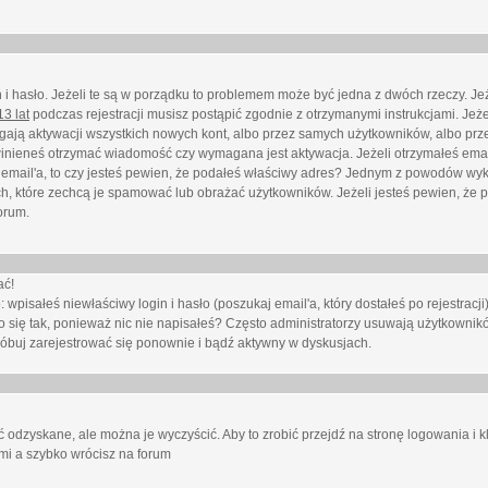
i hasło. Jeżeli te są w porządku to problemem może być jedna z dwóch rzeczy. Je
3 lat
podczas rejestracji musisz postąpić zgodnie z otrzymanymi instrukcjami. Jeżel
ają aktywacji wszystkich nowych kont, albo przez samych użytkowników, albo prze
winieneś otrzymać wiadomość czy wymagana jest aktywacja. Jeżeli otrzymałeś emai
eś email'a, to czy jesteś pewien, że podałeś właściwy adres? Jednym z powodów wyk
h, które zechcą je spamować lub obrażać użytkowników. Jeżeli jesteś pewien, że 
orum.
ać!
isałeś niewłaściwy login i hasło (poszukaj email'a, który dostałeś po rejestracji)
 się tak, ponieważ nic nie napisałeś? Często administratorzy usuwają użytkownikó
róbuj zarejestrować się ponownie i bądź aktywny w dyskusjach.
 odzyskane, ale można je wyczyścić. Aby to zrobić przejdź na stronę logowania i kl
ami a szybko wrócisz na forum