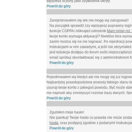
Będziesz liczony jako użytkownik ukryty.
Powrót do góry
Zarejestrowałem się ale nie mogę się zalogować!
Na początek sprawdź czy wpisujesz poprawny login 
funkcje COPPA i kliknąłeś odnośnik
Mam mniej niż 1
twoje konto wymaga aktywacji? Niektóre fora wymag
zanim można się na nie logować. Po rejestracji po
instrukcjami w nim zawartymi, a jeśli nie otrzymał
jest redukcja dostępu do forum osób nieporządanyc
email spróbuj skontaktować się z administratorem f
Powrót do góry
Rejestrowałem się kiedyś ale nie mogę się już logow
Najbardziej prawdopodobne powody takiego stanu to: wp
usunął twoje konto z jakiegoś powodu. Być może stało
nie napisali aby zmniejszyć rozmiar bazy danych. Sp
Powrót do góry
Zgubiłem moje hasło!
Nie panikuj! Twoje hasło co prawda nie może zostać
hasła
, oraz postępuj zgodnie z podanymi instrukcj
Powrót do góry