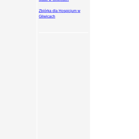
Zbiórka dla Hospicjum w
Gliwicach