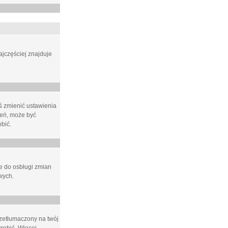
ajczęściej znajduje
eś zmienić ustawienia
ień, może być
bić.
ne do osbługi zmian
wych.
rzetłumaczony na twój