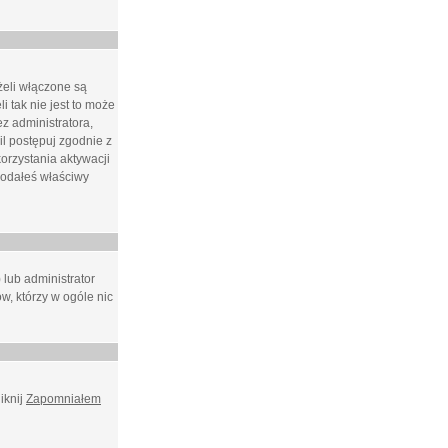
żeli włączone są
i tak nie jest to może
z administratora,
l postępuj zgodnie z
orzystania aktywacji
podałeś właściwy
 lub administrator
w, którzy w ogóle nic
iknij
Zapomniałem