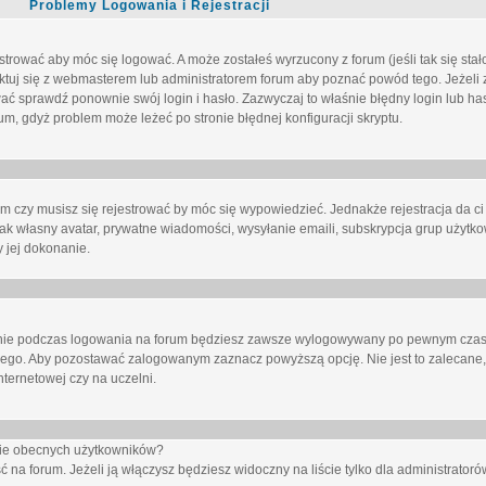
Problemy Logowania i Rejestracji
trować aby móc się logować. A może zostałeś wyrzucony z forum (jeśli tak się sta
uj się z webmasterem lub administratorem forum aby poznać powód tego. Jeżeli z
wać sprawdź ponownie swój login i hasło. Zazwyczaj to właśnie błędny login lub h
forum, gdyż problem może leżeć po stronie błędnej konfiguracji skryptu.
um czy musisz się rejestrować by móc się wypowiedzieć. Jednakże rejestracja da ci
jak własny avatar, prywatne wiadomości, wysyłanie emaili, subskrypcja grup użytko
 jej dokonanie.
nie
podczas logowania na forum będziesz zawsze wylogowywany po pewnym czasi
nego. Aby pozostawać zalogowanym zaznacz powyższą opcję. Nie jest to zalecane,
nternetowej czy na uczelni.
ście obecnych użytkowników?
ć na forum
. Jeżeli ją
włączysz
będziesz widoczny na liście tylko dla administratorów