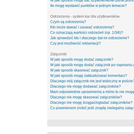
W jaki sposób mogę dać użytkownikowi punkt pom
Ile mogę wystawić punktów w jednym temacie?
Ostrzeżenia - system kar dla użytkowników
Czym są ostrzeżenia?
Kto może dawać i usuwać ostrzeżenia?
Co oznaczają wartości ostrzeżeń (np. 1/3/6)?
Jak sprawdzić kto i dlaczego dał mi ostrzeżenie?
Czy jest możliwość reklamacji?
Załączniki
W jaki sposób mogę dodać załączniki?
W jaki sposób mogę dodać załącznik po napisaniu 
W jaki sposób skasować załącznik?
W jaki sposób mogę zaktualizować komentarz?
Dlaczego mój załącznik nie jest widoczny w poście
Dlaczego nie mogę dodawać załączników?
Mam odpowiednie uprawnienia a mimo to nie mogę
Dlaczego nie mogę skasować załączników?
Dlaczego nie mogę ściągać/ogladać załączników?
Co powinienem zrobić jeśli znajdę nielegalny załąc