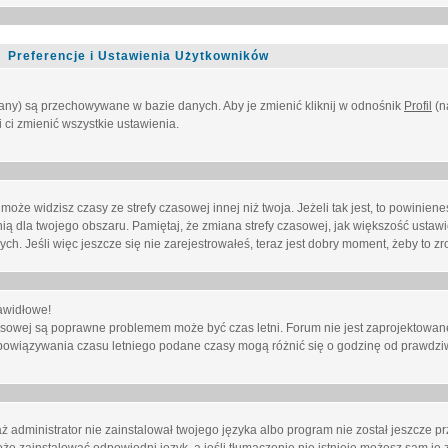
Preferencje i Ustawienia Użytkowników
owany) są przechowywane w bazie danych. Aby je zmienić kliknij w odnośnik
Profil
(n
i ci zmienić wszystkie ustawienia.
że widzisz czasy ze strefy czasowej innej niż twoja. Jeżeli tak jest, to powinien
nią dla twojego obszaru. Pamiętaj, że zmiana strefy czasowej, jak większość ustaw
. Jeśli więc jeszcze się nie zarejestrowałeś, teraz jest dobry moment, żeby to zro
awidłowe!
 czasowej są poprawne problemem może być czas letni. Forum nie jest zaprojektowa
bowiązywania czasu letniego podane czasy mogą różnić się o godzinę od prawdzi
administrator nie zainstalował twojego języka albo program nie został jeszcze p