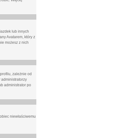
zrobić. Więcej
iazdek lub innych
ny Avatarem, który z
 nie możesz z nich
rofilu, zależnie od
 administratorzy
b administrator po
apobiec niewłaściwemu