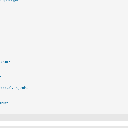
ógł/pomogła?
postu?
?
 dodać załącznika.
znik?