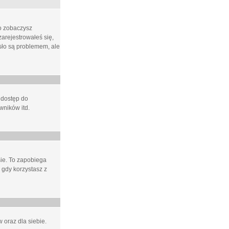
ło zobaczysz
arejestrowałeś się,
asło są problemem, ale
 dostęp do
wników itd.
e. To zapobiega
 gdy korzystasz z
 oraz dla siebie.