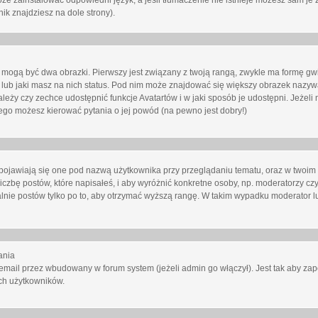
oże zainstalować odpowiedni język, a jeśli tłumaczenie nie istnieje możesz sam je 
ik znajdziesz na dole strony).
mogą być dwa obrazki. Pierwszy jest związany z twoją rangą, zwykle ma formę gw
lub jaki masz na nich status. Pod nim może znajdować się większy obrazek nazywa
zależy czy zechce udostępnić funkcje Avatartów i w jaki sposób je udostępni. Jeżeli
 niego możesz kierować pytania o jej powód (na pewno jest dobry!)
ojawiają się one pod nazwą użytkownika przy przeglądaniu tematu, oraz w twoim p
czbę postów, które napisałeś, i aby wyróżnić konkretne osoby, np. moderatorzy czy
lnie postów tylko po to, aby otrzymać wyższą rangę. W takim wypadku moderator lu
ania
email przez wbudowany w forum system (jeżeli admin go włączył). Jest tak aby z
ch użytkowników.