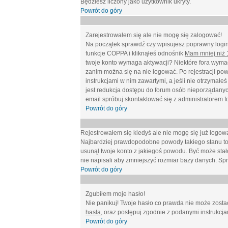
Będziesz liczony jako użytkownik ukryty.
Powrót do góry
Zarejestrowałem się ale nie mogę się zalogować!
Na początek sprawdź czy wpisujesz poprawny login 
funkcje COPPA i kliknąłeś odnośnik
Mam mniej niż 1
twoje konto wymaga aktywacji? Niektóre fora wymag
zanim można się na nie logować. Po rejestracji po
instrukcjami w nim zawartymi, a jeśli nie otrzymał
jest redukcja dostępu do forum osób nieporządanyc
email spróbuj skontaktować się z administratorem f
Powrót do góry
Rejestrowałem się kiedyś ale nie mogę się już logow
Najbardziej prawdopodobne powody takiego stanu to: wp
usunął twoje konto z jakiegoś powodu. Być może stało
nie napisali aby zmniejszyć rozmiar bazy danych. Sp
Powrót do góry
Zgubiłem moje hasło!
Nie panikuj! Twoje hasło co prawda nie może zostać
hasła
, oraz postępuj zgodnie z podanymi instrukcj
Powrót do góry