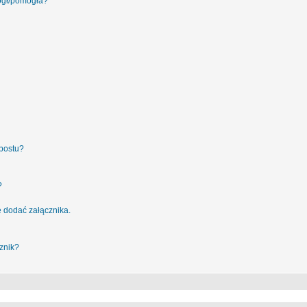
ógł/pomogła?
postu?
?
 dodać załącznika.
znik?