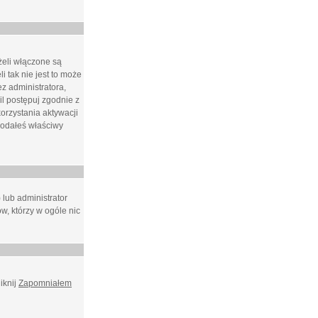
żeli włączone są
i tak nie jest to może
z administratora,
l postępuj zgodnie z
orzystania aktywacji
podałeś właściwy
 lub administrator
w, którzy w ogóle nic
iknij
Zapomniałem