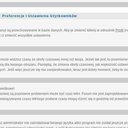
Preferencje i Ustawienia Użytkowników
owany) są przechowywane w bazie danych. Aby je zmienić kliknij w odnośnik
Profil
(n
i ci zmienić wszystkie ustawienia.
że widzisz czasy ze strefy czasowej innej niż twoja. Jeżeli tak jest, to powinien
nią dla twojego obszaru. Pamiętaj, że zmiana strefy czasowej, jak większość ustaw
. Jeśli więc jeszcze się nie zarejestrowałeś, teraz jest dobry moment, żeby to zro
awidłowe!
 czasowej są poprawne problemem może być czas letni. Forum nie jest zaprojektowa
bowiązywania czasu letniego podane czasy mogą różnić się o godzinę od prawdzi
administrator nie zainstalował twojego języka albo program nie został jeszcze p