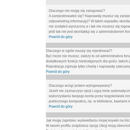
Dlaczego nie mogę się zalogować?
A zarejestrowałeś się? Naprawdę musisz się zarejes
odpowiednią informację)? W takim wypadku skontakt
nie zostałeś wyrzucony a i tak nie możesz się logo
jeśli tak nie jest skontaktuj się z administratorem 
Powrót do góry
Dlaczego w ogóle muszę się rejestrować?
Być może nie musisz, zależy to od administratora for
dodatkowych funkcji niedostępnych dla gości, takich 
Rejestracja zajmuje tylko chwilę i naprawdę zalecamy
Powrót do góry
Dlaczego wciąż jestem wylogowywany?
Jeżeli nie zaznaczysz opcji
Loguj mnie automatycz
wykorzystaniu twojego konta przez kogokolwiek in
publicznego komputera, np. w bibliotece, kawiarni i
Powrót do góry
Jak mogę zapobiec wyświetlaniu mojej ksywki na li
W swoim profilu znajdziesz opcję
Ukryj moją obecnoś