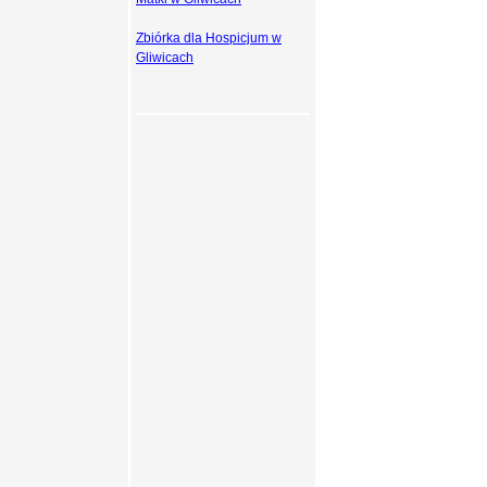
Zbiórka dla Hospicjum w
Gliwicach