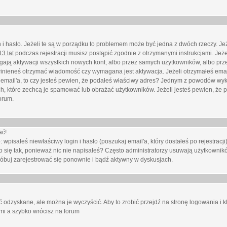
i hasło. Jeżeli te są w porządku to problemem może być jedna z dwóch rzeczy. Je
3 lat
podczas rejestracji musisz postąpić zgodnie z otrzymanymi instrukcjami. Jeżel
ają aktywacji wszystkich nowych kont, albo przez samych użytkowników, albo prze
winieneś otrzymać wiadomość czy wymagana jest aktywacja. Jeżeli otrzymałeś emai
eś email'a, to czy jesteś pewien, że podałeś właściwy adres? Jednym z powodów wyk
h, które zechcą je spamować lub obrażać użytkowników. Jeżeli jesteś pewien, że 
orum.
ać!
isałeś niewłaściwy login i hasło (poszukaj email'a, który dostałeś po rejestracji)
 się tak, ponieważ nic nie napisałeś? Często administratorzy usuwają użytkownikó
róbuj zarejestrować się ponownie i bądź aktywny w dyskusjach.
 odzyskane, ale można je wyczyścić. Aby to zrobić przejdź na stronę logowania i kl
ami a szybko wrócisz na forum