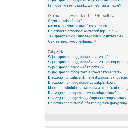
W jaki sposób mogę dać użytkownikowi punkt pom
Ile mogę wystawić punktów w jednym temacie?
Ostrzeżenia - system kar dla użytkowników
Czym są ostrzeżenia?
Kto może dawać i usuwać ostrzeżenia?
Co oznaczają wartości ostrzeżeń (np. 1/3/6)?
Jak sprawdzić kto i dlaczego dał mi ostrzeżenie?
Czy jest możliwość reklamacji?
Załączniki
W jaki sposób mogę dodać załączniki?
W jaki sposób mogę dodać załącznik po napisaniu 
W jaki sposób skasować załącznik?
W jaki sposób mogę zaktualizować komentarz?
Dlaczego mój załącznik nie jest widoczny w poście
Dlaczego nie mogę dodawać załączników?
Mam odpowiednie uprawnienia a mimo to nie mogę
Dlaczego nie mogę skasować załączników?
Dlaczego nie mogę ściągać/ogladać załączników?
Co powinienem zrobić jeśli znajdę nielegalny załąc