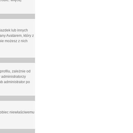
zrobić. Więcej
iazdek lub innych
ny Avatarem, który z
 nie możesz z nich
rofilu, zależnie od
 administratorzy
b administrator po
apobiec niewłaściwemu