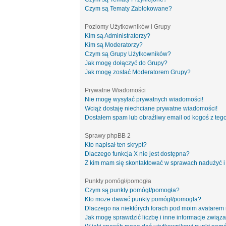
Czym są Tematy Zablokowane?
Poziomy Użytkowników i Grupy
Kim są Administratorzy?
Kim są Moderatorzy?
Czym są Grupy Użytkowników?
Jak mogę dołączyć do Grupy?
Jak mogę zostać Moderatorem Grupy?
Prywatne Wiadomości
Nie mogę wysyłać prywatnych wiadomości!
Wciąż dostaję niechciane prywatne wiadomości!
Dostałem spam lub obraźliwy email od kogoś z tego
Sprawy phpBB 2
Kto napisał ten skrypt?
Dlaczego funkcja X nie jest dostępna?
Z kim mam się skontaktować w sprawach nadużyć i
Punkty pomógł/pomogła
Czym są punkty pomógł/pomogła?
Kto może dawać punkty pomógł/pomogła?
Dlaczego na niektórych forach pod moim avatarem
Jak mogę sprawdzić liczbę i inne informacje związa