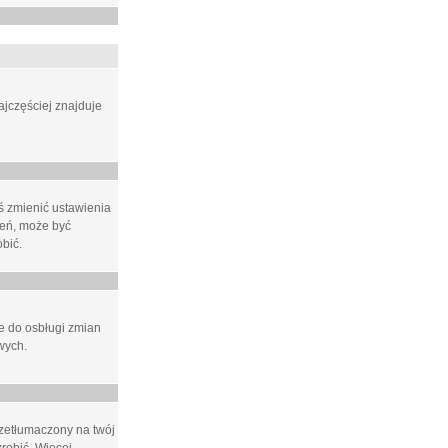
ajczęściej znajduje
eś zmienić ustawienia
ień, może być
bić.
ne do osbługi zmian
wych.
rzetłumaczony na twój