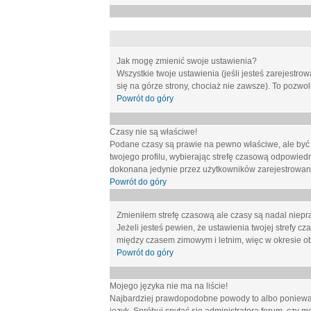
Jak mogę zmienić swoje ustawienia?
Wszystkie twoje ustawienia (jeśli jesteś zarejestr
się na górze strony, chociaż nie zawsze). To pozwol
Powrót do góry
Czasy nie są właściwe!
Podane czasy są prawie na pewno właściwe, ale być mo
twojego profilu, wybierając strefę czasową odpowied
dokonana jedynie przez użytkowników zarejestrowanych
Powrót do góry
Zmieniłem strefę czasową ale czasy są nadal niepr
Jeżeli jesteś pewien, że ustawienia twojej strefy
między czasem zimowym i letnim, więc w okresie o
Powrót do góry
Mojego języka nie ma na liście!
Najbardziej prawdopodobne powody to albo ponieważ 