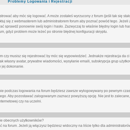
Problemy Logowania i Rejestracji
trować aby móc się logować. A może zostałeś wyrzucony z forum (jeśli tak się sta
uj się z webmasterem lub administratorem forum aby poznać powód tego. Jeżeli z
wać sprawdź ponownie swój login i hasło. Zazwyczaj to właśnie błędny login lub h
forum, gdyż problem może leżeć po stronie błędnej konfiguracji skryptu.
um czy musisz się rejestrować by móc się wypowiedzieć. Jednakże rejestracja da ci
jak własny avatar, prywatne wiadomości, wysyłanie emaili, subskrypcja grup użytko
 jej dokonanie.
nie
podczas logowania na forum będziesz zawsze wylogowywany po pewnym czasi
nego. Aby pozostawać zalogowanym zaznacz powyższą opcję. Nie jest to zalecane,
nternetowej czy na uczelni.
ście obecnych użytkowników?
ć na forum
. Jeżeli ją
włączysz
będziesz widoczny na liście tylko dla administratorów