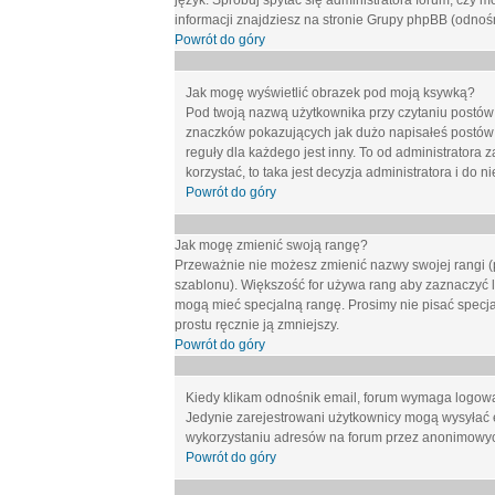
język. Spróbuj spytać się administratora forum, czy m
informacji znajdziesz na stronie Grupy phpBB (odnośn
Powrót do góry
Jak mogę wyświetlić obrazek pod moją ksywką?
Pod twoją nazwą użytkownika przy czytaniu postów 
znaczków pokazujących jak dużo napisałeś postów 
reguły dla każdego jest inny. To od administratora 
korzystać, to taka jest decyzja administratora i do
Powrót do góry
Jak mogę zmienić swoją rangę?
Przeważnie nie możesz zmienić nazwy swojej rangi (p
szablonu). Większość for używa rang aby zaznaczyć li
mogą mieć specjalną rangę. Prosimy nie pisać specja
prostu ręcznie ją zmniejszy.
Powrót do góry
Kiedy klikam odnośnik email, forum wymaga logow
Jedynie zarejestrowani użytkownicy mogą wysyłać 
wykorzystaniu adresów na forum przez anonimowy
Powrót do góry