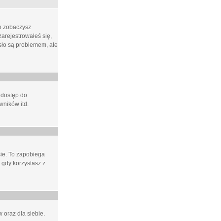
ło zobaczysz
arejestrowałeś się,
asło są problemem, ale
 dostęp do
wników itd.
e. To zapobiega
 gdy korzystasz z
 oraz dla siebie.