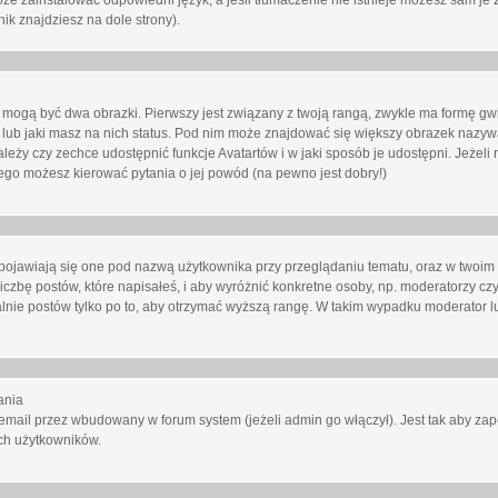
oże zainstalować odpowiedni język, a jeśli tłumaczenie nie istnieje możesz sam je 
ik znajdziesz na dole strony).
mogą być dwa obrazki. Pierwszy jest związany z twoją rangą, zwykle ma formę gw
lub jaki masz na nich status. Pod nim może znajdować się większy obrazek nazywa
zależy czy zechce udostępnić funkcje Avatartów i w jaki sposób je udostępni. Jeżeli
 niego możesz kierować pytania o jej powód (na pewno jest dobry!)
ojawiają się one pod nazwą użytkownika przy przeglądaniu tematu, oraz w twoim p
czbę postów, które napisałeś, i aby wyróżnić konkretne osoby, np. moderatorzy czy
lnie postów tylko po to, aby otrzymać wyższą rangę. W takim wypadku moderator lu
ania
email przez wbudowany w forum system (jeżeli admin go włączył). Jest tak aby z
ch użytkowników.