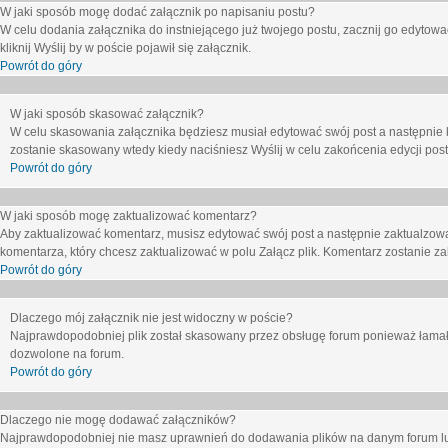
W jaki sposób mogę dodać załącznik po napisaniu postu?
W celu dodania załącznika do instniejącego już twojego postu, zacznij go edytow
kliknij
Wyślij
by w poście pojawił się załącznik.
Powrót do góry
W jaki sposób skasować załącznik?
W celu skasowania załącznika będziesz musiał edytować swój post a następnie 
zostanie skasowany wtedy kiedy naciśniesz
Wyślij
w celu zakońcenia edycji post
Powrót do góry
W jaki sposób mogę zaktualizować komentarz?
Aby zaktualizować komentarz, musisz edytować swój post a następnie zaktualzowa
komentarza, który chcesz zaktualizować w polu
Załącz plik
. Komentarz zostanie z
Powrót do góry
Dlaczego mój załącznik nie jest widoczny w poście?
Najprawdopodobniej plik został skasowany przez obsługę forum ponieważ łamał o
dozwolone na forum.
Powrót do góry
Dlaczego nie mogę dodawać załączników?
Najprawdopodobniej nie masz uprawnień do dodawania plików na danym forum lub 