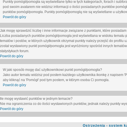
Punkty pomógł/pomogła są wyświetlane tylko w tych kategoriach, forach i subfor
pod swoim avatarem nie widzisz informacji o ilości posiadanych punktów pomógł
punktów pomógł/pomogła. Punkty pomógł/pomogłą nie są wyświetlane u użytkown
Powrót do góry
Jak mogę sprawdzić liczbę i inne informacje związane z punktami, które posiadam j
Liczba posiadanych punktów pomógł/pomogła jest wyświetlana w widoku tematu p
tematów i postów, w których użytkownik otrzymał punkty należy przejść do profilu u
został wystawiony punkt pomógł/pomogła jest wyróżniony spośród innych tematów 
statystykach forum.
Powrót do góry
W jaki sposób mogę dać użytkownikowi punkt pomógł/pomogła?
Jako autor tematu widzisz pod postem każdego użytkownika ikonkę z napisem 'Pom
aby kliknąć na 'Pomógł' pod tym postem, w którym osoba Ci pomogła.
Powrót do góry
Ile mogę wystawić punktów w jednym temacie?
Nie ma ograniczenia co do ilości wystawionych punktów, jednak należy punkty wyst
Powrót do góry
Ostrzeżenia - system k