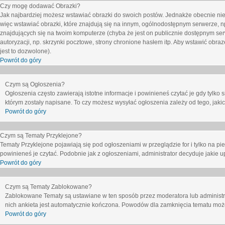
Czy mogę dodawać Obrazki?
Jak najbardziej możesz wstawiać obrazki do swoich postów. Jednakże obecnie nie
więc wstawiać obrazki, które znajdują się na innym, ogólnodostępnym serwerze, n
znajdujących się na twoim komputerze (chyba że jest on publicznie dostępnym 
autoryzacji, np. skrzynki pocztowe, strony chronione hasłem itp. Aby wstawić obr
jest to dozwolone).
Powrót do góry
Czym są Ogłoszenia?
Ogłoszenia często zawierają istotne informacje i powinieneś czytać je gdy tylko 
którym zostały napisane. To czy możesz wysyłać ogłoszenia zależy od tego, jak
Powrót do góry
Czym są Tematy Przyklejone?
Tematy Przyklejone pojawiają się pod ogłoszeniami w przeglądzie for i tylko na pi
powinieneś je czytać. Podobnie jak z ogłoszeniami, administrator decyduje jakie
Powrót do góry
Czym są Tematy Zablokowane?
Zablokowane Tematy są ustawiane w ten sposób przez moderatora lub administr
nich ankieta jest automatycznie kończona. Powodów dla zamknięcia tematu moż
Powrót do góry