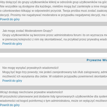
Aby dołączyć do grupy użytkowników kliknij w odnośnik grup użytkowników na górz
Nie wszystkie są dostępne dla każdego, niektóre mogą być zamknięte a inne mogą
o członkowstwo klikając w odpowiedni przycisk. Twoja prośba musi zostać zaakc
decyzji. Prosimy nie nagabywać moderatora w przypadku negatywnej decyzji, ma
Powrót do góry
Jak mogę zostać Moderatorem Grupy?
Grupy użytkowników są tworzone przez administratora forum i to on wyznacza m
w pierwszej kolejności z nim się skontaktować, na przykład przez prywatną wia
Powrót do góry
Prywatne Wi
Nie mogę wysyłać prywatnych wiadomości!
Mogą być tego trzy powody; nie jesteś zarejestrowany lub i/lub zalogowany, adm
możliwość ich wysyłania dla ciebie. W ostatnim przypadku powinieneś skontaktow
Powrót do góry
Wciąż dostaję niechciane prywatne wiadomości!
W przyszłości planowane jest dodanie listy ignorowanych użytkowników dla syste
wiadomości od kogoś poinformuj o tym administratora, może on wyłączyć możliwo
Powrót do góry