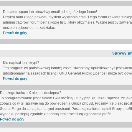
Dostałem spam lub obraźliwy email od kogoś z tego forum!
Przykro nam z tego powodu. System wysyłania email'i tego forum zawiera funkcje u
administratorowi forum pełną kopię listu, który otrzymałeś. Ważne jest by zawie
może on odpowiednio zadziałać.
Powrót do góry
Sprawy p
Kto napisał ten skrypt?
Ten program (w podstawowej formie) został stworzony, opublikowany i jest włas
udostępniany na zasadach licencji GNU General Public Licence i może być dow
Powrót do góry
Dlaczego funkcja X nie jest dostępna?
To oprogramowanie jest dziełem i własnością Grupy phpBB. Jeżeli sądzisz, że ja
zobacz co w tej sprawie ma do powiedzenia Grupa phpBB. Prosimy nie pisać próś
SourceForge do zarządzania tymi prośbami. Poszukaj na forum opinii Grupy phpBB n
wypadku postępuj zgodnie z podaną tam procedurą zgłaszania prośb.
Powrót do góry