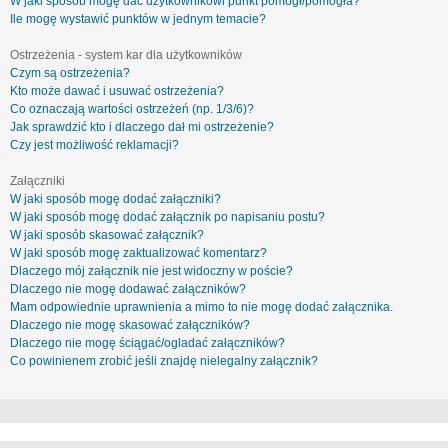
W jaki sposób mogę dać użytkownikowi punkt pomógł/pomogła?
Ile mogę wystawić punktów w jednym temacie?
Ostrzeżenia - system kar dla użytkowników
Czym są ostrzeżenia?
Kto może dawać i usuwać ostrzeżenia?
Co oznaczają wartości ostrzeżeń (np. 1/3/6)?
Jak sprawdzić kto i dlaczego dał mi ostrzeżenie?
Czy jest możliwość reklamacji?
Załączniki
W jaki sposób mogę dodać załączniki?
W jaki sposób mogę dodać załącznik po napisaniu postu?
W jaki sposób skasować załącznik?
W jaki sposób mogę zaktualizować komentarz?
Dlaczego mój załącznik nie jest widoczny w poście?
Dlaczego nie mogę dodawać załączników?
Mam odpowiednie uprawnienia a mimo to nie mogę dodać załącznika.
Dlaczego nie mogę skasować załączników?
Dlaczego nie mogę ściągać/ogladać załączników?
Co powinienem zrobić jeśli znajdę nielegalny załącznik?