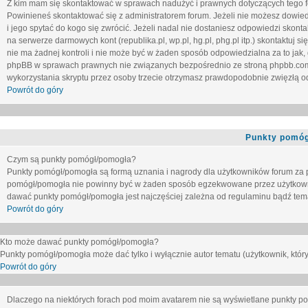
Z kim mam się skontaktować w sprawach nadużyć i prawnych dotyczących tego 
Powinieneś skontaktować się z administratorem forum. Jeżeli nie możesz dowiedz
i jego spytać do kogo się zwrócić. Jeżeli nadal nie dostaniesz odpowiedzi skontak
na serwerze darmowych kont (republika.pl, wp.pl, hg.pl, phg.pl itp.) skontaktuj
nie ma żadnej kontroli i nie może być w żaden sposób odpowiedzialna za to jak,
phpBB w sprawach prawnych nie związanych bezpośrednio ze stroną phpbb.co
wykorzystania skryptu przez osoby trzecie otrzymasz prawdopodobnie zwięzłą od
Powrót do góry
Punkty pomóg
Czym są punkty pomógł/pomogła?
Punkty pomógł/pomogła są formą uznania i nagrody dla użytkowników forum za
pomógł/pomogła nie powinny być w żaden sposób egzekwowane przez użytkown
dawać punkty pomógł/pomogła jest najczęściej zależna od regulaminu bądź tema
Powrót do góry
Kto może dawać punkty pomógł/pomogła?
Punkty pomógł/pomogła może dać tylko i wyłącznie autor tematu (użytkownik, który
Powrót do góry
Dlaczego na niektórych forach pod moim avatarem nie są wyświetlane punkty 