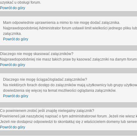
uzyskać u obsługi forum.
Powrót do góry
Mam odpowiednie uprawnienia a mimo to nie mogę dodać załącznika.
Najprawdopodobniej Administrator forum ustawił limit wielkości jednego pliku lu
załącznika.
Powrót do góry
Dlaczego nie mogę skasować załączników?
Najprawdopodobniej nie masz takich praw by kasować załączniki na danym forum. J
Powrót do góry
Dlaczego nie mogę ściągać/ogladać załączników?
Na niektórych forach dostęp do załączników mają użytkownicy lub grupy użytkow
dowiedzenia się więcej na temat możliwości oglądania załączników.
Powrót do góry
Co powinienem zrobić jeśli znajdę nielegalny załącznik?
Powinieneś jak naszybciej napisać o tym administratorowi forum. Jeżeli nie wiesz k
Jeżeli nie dostajesz odpowiedzi to skontaktuj się z właścicielem domeny lub serwe
Powrót do góry