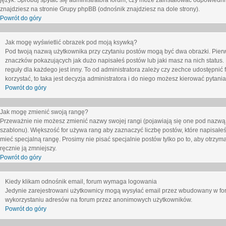
język. Spróbuj spytać się administratora forum, czy może zainstalować odpowiedni j
znajdziesz na stronie Grupy phpBB (odnośnik znajdziesz na dole strony).
Powrót do góry
Jak mogę wyświetlić obrazek pod moją ksywką?
Pod twoją nazwą użytkownika przy czytaniu postów mogą być dwa obrazki. Pierw
znaczków pokazujących jak dużo napisałeś postów lub jaki masz na nich status
reguły dla każdego jest inny. To od administratora zależy czy zechce udostępnić f
korzystać, to taka jest decyzja administratora i do niego możesz kierować pytani
Powrót do góry
Jak mogę zmienić swoją rangę?
Przeważnie nie możesz zmienić nazwy swojej rangi (pojawiają się one pod nazwą u
szablonu). Większość for używa rang aby zaznaczyć liczbę postów, które napisałeś
mieć specjalną rangę. Prosimy nie pisać specjalnie postów tylko po to, aby otrzy
ręcznie ją zmniejszy.
Powrót do góry
Kiedy klikam odnośnik email, forum wymaga logowania
Jedynie zarejestrowani użytkownicy mogą wysyłać email przez wbudowany w foru
wykorzystaniu adresów na forum przez anonimowych użytkowników.
Powrót do góry