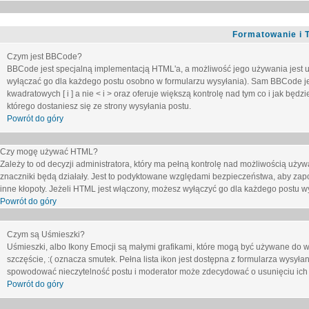
Formatowanie i 
Czym jest BBCode?
BBCode jest specjalną implementacją HTML'a, a możliwość jego używania jest 
wyłączać go dla każdego postu osobno w formularzu wysyłania). Sam BBCode je
kwadratowych [ i ] a nie < i > oraz oferuje większą kontrolę nad tym co i jak bę
którego dostaniesz się ze strony wysyłania postu.
Powrót do góry
Czy mogę używać HTML?
Zależy to od decyzji administratora, który ma pełną kontrolę nad możliwością uż
znaczniki będą działały. Jest to podyktowane względami
bezpieczeństwa
, aby zap
inne kłopoty. Jeżeli HTML jest włączony, możesz wyłączyć go dla każdego postu w
Powrót do góry
Czym są Uśmieszki?
Uśmieszki, albo Ikony Emocji są małymi grafikami, które mogą być używane do wy
szczęście, :( oznacza smutek. Pełna lista ikon jest dostępna z formularza wysy
spowodować nieczytelność postu i moderator może zdecydować o usunięciu ich 
Powrót do góry