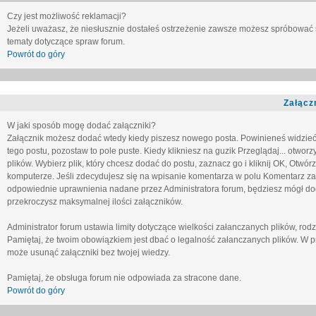
Czy jest możliwość reklamacji?
Jeżeli uważasz, że niesłusznie dostałeś ostrzeżenie zawsze możesz spróbować 
tematy dotyczące spraw forum.
Powrót do góry
Załącz
W jaki sposób mogę dodać załączniki?
Załącznik możesz dodać wtedy kiedy piszesz nowego posta. Powinieneś widzie
tego postu, pozostaw to pole puste. Kiedy klikniesz na guzik
Przeglądaj...
otworzy
plików. Wybierz plik, który chcesz dodać do postu, zaznacz go i kliknij OK, Otwór
komputerze. Jeśli zdecydujesz się na wpisanie komentarza w polu
Komentarz za
odpowiednie uprawnienia nadane przez Administratora forum, będziesz mógł do
przekroczysz maksymalnej ilości załączników.
Administrator forum ustawia limity dotyczące wielkości załanczanych plików, ro
Pamiętaj, że twoim obowiązkiem jest dbać o legalność załanczanych plików. W p
może usunąć załączniki bez twojej wiedzy.
Pamiętaj, że obsługa forum nie odpowiada za stracone dane.
Powrót do góry