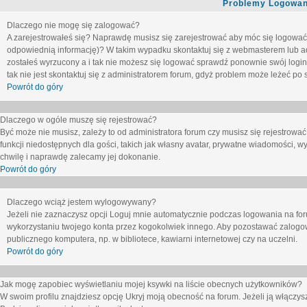
Problemy Logowani
Dlaczego nie mogę się zalogować?
A zarejestrowałeś się? Naprawdę musisz się zarejestrować aby móc się logować. 
odpowiednią informację)? W takim wypadku skontaktuj się z webmasterem lub adm
zostałeś wyrzucony a i tak nie możesz się logować sprawdź ponownie swój login i
tak nie jest skontaktuj się z administratorem forum, gdyż problem może leżeć po s
Powrót do góry
Dlaczego w ogóle muszę się rejestrować?
Być może nie musisz, zależy to od administratora forum czy musisz się rejestrowa
funkcji niedostępnych dla gości, takich jak własny avatar, prywatne wiadomości, wy
chwilę i naprawdę zalecamy jej dokonanie.
Powrót do góry
Dlaczego wciąż jestem wylogowywany?
Jeżeli nie zaznaczysz opcji
Loguj mnie automatycznie
podczas logowania na fo
wykorzystaniu twojego konta przez kogokolwiek innego. Aby pozostawać zalogow
publicznego komputera, np. w bibliotece, kawiarni internetowej czy na uczelni.
Powrót do góry
Jak mogę zapobiec wyświetlaniu mojej ksywki na liście obecnych użytkowników?
W swoim profilu znajdziesz opcję
Ukryj moją obecność na forum
. Jeżeli ją
włączys