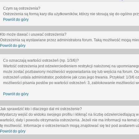
Czym są ostrzeżenia?
Ostrzeżenia są formą kary dla użytkowników, którzy nie stosują się do ogólno pr
Powrót do góry
Kto może dawać i usuwać ostrzeżenia?
Ostrzeżenia są wystawiane przez administratora forum. Taką możliwość mogą mieć
Powrót do góry
Co oznaczają wartości ostrzeżeń (np. 1/3/6)?
Wartość ostrzeżenia jest odzwierciedleniem restrykcji nałożonej na upomnianeg
może zostać pozbawiony możliwości wypowiadania się lub wejścia na forum. Ost
ostrzeżeń ustala administrator, podobnie jak czas jego trwania. Przykład: 1/3/6
możliwości pisania postów po wartości ostrzeżeń: 3, zablokowanie możliwości we
Powrót do góry
Jak sprawdzić kto i dlaczego dał mi ostrzeżenie?
Wystarczy wejść do widoku swojego profilu i kliknąć na liczbę odzwierciedlającą w
wartości, daty i powodu otrzymania ostrzeżenia. Jeżeli nie ma informacji na temat 
tę możliwość. Informacje o ostrzeżeniach mogą znajdować się też pod avatarem uż
Powrót do góry