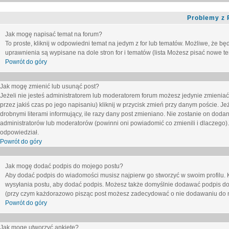
Problemy z 
Jak mogę napisać temat na forum?
To proste, kliknij w odpowiedni temat na jedym z for lub tematów. Możliwe, że b
uprawnienia są wypisane na dole stron for i tematów (lista
Możesz pisać nowe tem
Powrót do góry
Jak mogę zmienić lub usunąć post?
Jeżeli nie jesteś administratorem lub moderatorem forum możesz jedynie zmieniać
przez jakiś czas po jego napisaniu) kliknij w przycisk
zmień
przy danym poście. Jeże
drobnymi literami informujący, ile razy dany post zmieniano. Nie zostanie on dodany
administratorów lub moderatorów (powinni oni powiadomić co zmienili i dlaczego). 
odpowiedział.
Powrót do góry
Jak mogę dodać podpis do mojego postu?
Aby dodać podpis do wiadomości musisz najpierw go stworzyć w swoim profilu. 
wysyłania postu, aby dodać podpis. Możesz także domyślnie dodawać podpis do
(przy czym każdorazowo pisząc post możesz zadecydować o nie dodawaniu do n
Powrót do góry
Jak mogę utworzyć ankietę?