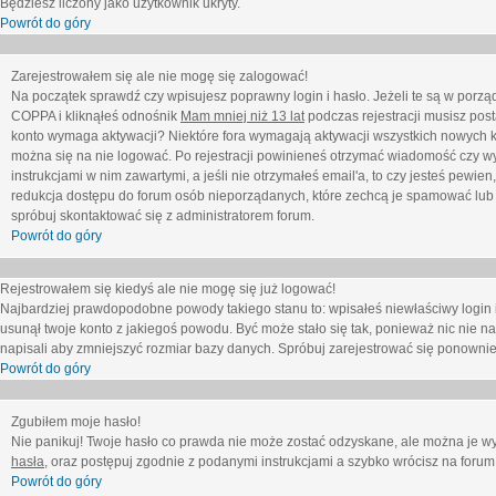
Będziesz liczony jako użytkownik ukryty.
Powrót do góry
Zarejestrowałem się ale nie mogę się zalogować!
Na początek sprawdź czy wpisujesz poprawny login i hasło. Jeżeli te są w porz
COPPA i kliknąłeś odnośnik
Mam mniej niż 13 lat
podczas rejestracji musisz post
konto wymaga aktywacji? Niektóre fora wymagają aktywacji wszystkich nowych k
można się na nie logować. Po rejestracji powinieneś otrzymać wiadomość czy wy
instrukcjami w nim zawartymi, a jeśli nie otrzymałeś email'a, to czy jesteś pew
redukcja dostępu do forum osób nieporządanych, które zechcą je spamować lub 
spróbuj skontaktować się z administratorem forum.
Powrót do góry
Rejestrowałem się kiedyś ale nie mogę się już logować!
Najbardziej prawdopodobne powody takiego stanu to: wpisałeś niewłaściwy login i ha
usunął twoje konto z jakiegoś powodu. Być może stało się tak, ponieważ nic nie n
napisali aby zmniejszyć rozmiar bazy danych. Spróbuj zarejestrować się ponownie
Powrót do góry
Zgubiłem moje hasło!
Nie panikuj! Twoje hasło co prawda nie może zostać odzyskane, ale można je wycz
hasła
, oraz postępuj zgodnie z podanymi instrukcjami a szybko wrócisz na forum
Powrót do góry