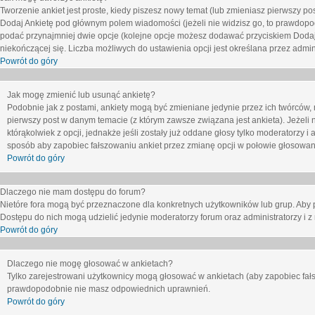
Tworzenie ankiet jest proste, kiedy piszesz nowy temat (lub zmieniasz pierwszy p
Dodaj Ankietę
pod głównym polem wiadomości (jeżeli nie widzisz go, to prawdopodo
podać przynajmniej dwie opcje (kolejne opcje możesz dodawać przyciskiem
Dodaj
niekończącej się. Liczba możliwych do ustawienia opcji jest określana przez admini
Powrót do góry
Jak mogę zmienić lub usunąć ankietę?
Podobnie jak z postami, ankiety mogą być zmieniane jedynie przez ich twórców,
pierwszy post w danym temacie (z którym zawsze związana jest ankieta). Jeżeli 
którąkolwiek z opcji, jednakże jeśli zostały już oddane głosy tylko moderatorzy i
sposób aby zapobiec fałszowaniu ankiet przez zmianę opcji w połowie głosowan
Powrót do góry
Dlaczego nie mam dostępu do forum?
Nietóre fora mogą być przeznaczone dla konkretnych użytkowników lub grup. Aby pr
Dostępu do nich mogą udzielić jedynie moderatorzy forum oraz administratorzy i z
Powrót do góry
Dlaczego nie mogę głosować w ankietach?
Tylko zarejestrowani użytkownicy mogą głosować w ankietach (aby zapobiec fałs
prawdopodobnie nie masz odpowiednich uprawnień.
Powrót do góry