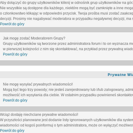
Aby dołączyć do grupy użytkowników kliknij w odnośnik grup użytkowników na górz
Nie wszystkie są dostępne dla każdego, niektóre mogą być zamknięte a inne mogą
o członkowstwo klikając w odpowiedni przycisk. Twoja prośba musi zostać zaakc
decyzji. Prosimy nie nagabywać moderatora w przypadku negatywnej decyzji, ma
Powrót do góry
Jak mogę zostać Moderatorem Grupy?
Grupy użytkowników są tworzone przez administratora forum i to on wyznacza m
w pierwszej kolejności z nim się skontaktować, na przykład przez prywatną wia
Powrót do góry
Prywatne Wi
Nie mogę wysyłać prywatnych wiadomości!
Mogą być tego trzy powody; nie jesteś zarejestrowany lub i/lub zalogowany, adm
możliwość ich wysyłania dla ciebie. W ostatnim przypadku powinieneś skontaktow
Powrót do góry
Wciąż dostaję niechciane prywatne wiadomości!
W przyszłości planowane jest dodanie listy ignorowanych użytkowników dla syste
wiadomości od kogoś poinformuj o tym administratora, może on wyłączyć możliwo
Powrót do góry