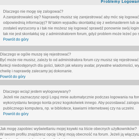
Problemy Logowani
Dlaczego nie mogę się zalogować?
A zarejestrowałeś się? Naprawdę musisz się zarejestrować aby móc się logować. 
odpowiednią informację)? W takim wypadku skontaktuj się z webmasterem lub adm
zostałeś wyrzucony a i tak nie możesz się logować sprawdź ponownie swój login i
tak nie jest skontaktuj się z administratorem forum, gdyż problem może leżeć po s
Powrót do góry
Dlaczego w ogóle muszę się rejestrować?
Być może nie musisz, zależy to od administratora forum czy musisz się rejestrowa
funkcji niedostępnych dla gości, takich jak własny avatar, prywatne wiadomości, wy
chwilę i naprawdę zalecamy jej dokonanie.
Powrót do góry
Dlaczego wciąż jestem wylogowywany?
Jeżeli nie zaznaczysz opcji
Loguj mnie automatycznie
podczas logowania na fo
wykorzystaniu twojego konta przez kogokolwiek innego. Aby pozostawać zalogow
publicznego komputera, np. w bibliotece, kawiarni internetowej czy na uczelni.
Powrót do góry
Jak mogę zapobiec wyświetlaniu mojej ksywki na liście obecnych użytkowników?
W swoim profilu znajdziesz opcję
Ukryj moją obecność na forum
. Jeżeli ją
włączys