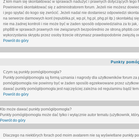
Z kim mam się skontaktować w sprawach nadużyć i prawnych dotyczących tego 
Powinieneś skontaktować się z administratorem forum. Jeżeli nie możesz dowiedz
i jego spytać do kogo się zwrócić. Jeżeli nadal nie dostaniesz odpowiedzi skontak
na serwerze darmowych kont (republika.pl, wp.pl, hg.pl, phg.pl itp.) skontaktuj
nie ma żadnej kontroli i nie może być w żaden sposób odpowiedzialna za to jak,
phpBB w sprawach prawnych nie związanych bezpośrednio ze stroną phpbb.co
wykorzystania skryptu przez osoby trzecie otrzymasz prawdopodobnie zwięzłą od
Powrót do góry
Punkty pomóg
Czym są punkty pomógł/pomogła?
Punkty pomógł/pomogła są formą uznania i nagrody dla użytkowników forum za
pomógł/pomogła nie powinny być w żaden sposób egzekwowane przez użytkown
dawać punkty pomógł/pomogła jest najczęściej zależna od regulaminu bądź tema
Powrót do góry
Kto może dawać punkty pomógł/pomogła?
Punkty pomógł/pomogła może dać tylko i wyłącznie autor tematu (użytkownik, który
Powrót do góry
Dlaczego na niektórych forach pod moim avatarem nie są wyświetlane punkty 