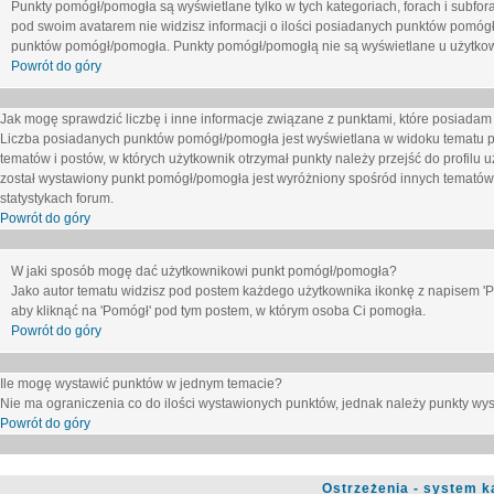
Punkty pomógł/pomogła są wyświetlane tylko w tych kategoriach, forach i subfor
pod swoim avatarem nie widzisz informacji o ilości posiadanych punktów pomógł
punktów pomógł/pomogła. Punkty pomógł/pomogłą nie są wyświetlane u użytkown
Powrót do góry
Jak mogę sprawdzić liczbę i inne informacje związane z punktami, które posiadam j
Liczba posiadanych punktów pomógł/pomogła jest wyświetlana w widoku tematu p
tematów i postów, w których użytkownik otrzymał punkty należy przejść do profilu u
został wystawiony punkt pomógł/pomogła jest wyróżniony spośród innych tematów 
statystykach forum.
Powrót do góry
W jaki sposób mogę dać użytkownikowi punkt pomógł/pomogła?
Jako autor tematu widzisz pod postem każdego użytkownika ikonkę z napisem 'Pom
aby kliknąć na 'Pomógł' pod tym postem, w którym osoba Ci pomogła.
Powrót do góry
Ile mogę wystawić punktów w jednym temacie?
Nie ma ograniczenia co do ilości wystawionych punktów, jednak należy punkty wyst
Powrót do góry
Ostrzeżenia - system k