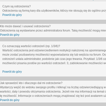
Czym są ostrzeżenia?
Ostrzeżenia są formą kary dla użytkowników, którzy nie stosują się do ogólno pr
Powrót do góry
Kto może dawać i usuwać ostrzeżenia?
Ostrzeżenia są wystawiane przez administratora forum. Taką możliwość mogą mieć
Powrót do góry
Co oznaczają wartości ostrzeżeń (np. 1/3/6)?
Wartość ostrzeżenia jest odzwierciedleniem restrykcji nałożonej na upomnianeg
może zostać pozbawiony możliwości wypowiadania się lub wejścia na forum. Ost
ostrzeżeń ustala administrator, podobnie jak czas jego trwania. Przykład: 1/3/6
możliwości pisania postów po wartości ostrzeżeń: 3, zablokowanie możliwości we
Powrót do góry
Jak sprawdzić kto i dlaczego dał mi ostrzeżenie?
Wystarczy wejść do widoku swojego profilu i kliknąć na liczbę odzwierciedlającą w
wartości, daty i powodu otrzymania ostrzeżenia. Jeżeli nie ma informacji na temat 
tę możliwość. Informacje o ostrzeżeniach mogą znajdować się też pod avatarem uż
Powrót do góry