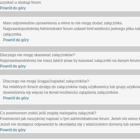
uzyskać u obsługi forum.
Powrót do góry
Mam odpowiednie uprawnienia a mimo to nie mogę dodać załącznika.
Najprawdopodobniej Administrator forum ustawił limit wielkości jednego pliku lu
załącznika.
Powrót do góry
Dlaczego nie mogę skasować załączników?
Najprawdopodobniej nie masz takich praw by kasować załączniki na danym forum. J
Powrót do góry
Dlaczego nie mogę ściągać/ogladać załączników?
Na niektórych forach dostęp do załączników mają użytkownicy lub grupy użytkow
dowiedzenia się więcej na temat możliwości oglądania załączników.
Powrót do góry
Co powinienem zrobić jeśli znajdę nielegalny załącznik?
Powinieneś jak naszybciej napisać o tym administratorowi forum. Jeżeli nie wiesz k
Jeżeli nie dostajesz odpowiedzi to skontaktuj się z właścicielem domeny lub serwe
Powrót do góry