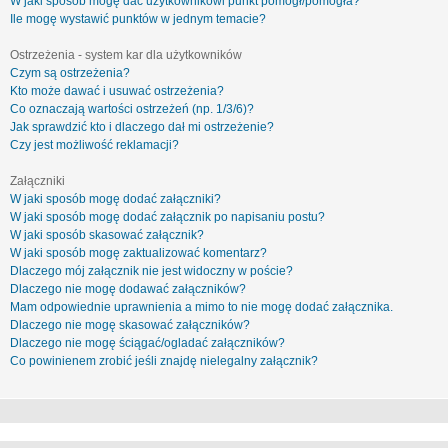
W jaki sposób mogę dać użytkownikowi punkt pomógł/pomogła?
Ile mogę wystawić punktów w jednym temacie?
Ostrzeżenia - system kar dla użytkowników
Czym są ostrzeżenia?
Kto może dawać i usuwać ostrzeżenia?
Co oznaczają wartości ostrzeżeń (np. 1/3/6)?
Jak sprawdzić kto i dlaczego dał mi ostrzeżenie?
Czy jest możliwość reklamacji?
Załączniki
W jaki sposób mogę dodać załączniki?
W jaki sposób mogę dodać załącznik po napisaniu postu?
W jaki sposób skasować załącznik?
W jaki sposób mogę zaktualizować komentarz?
Dlaczego mój załącznik nie jest widoczny w poście?
Dlaczego nie mogę dodawać załączników?
Mam odpowiednie uprawnienia a mimo to nie mogę dodać załącznika.
Dlaczego nie mogę skasować załączników?
Dlaczego nie mogę ściągać/ogladać załączników?
Co powinienem zrobić jeśli znajdę nielegalny załącznik?