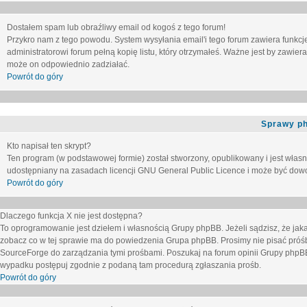
Dostałem spam lub obraźliwy email od kogoś z tego forum!
Przykro nam z tego powodu. System wysyłania email'i tego forum zawiera funkcje u
administratorowi forum pełną kopię listu, który otrzymałeś. Ważne jest by zawie
może on odpowiednio zadziałać.
Powrót do góry
Sprawy p
Kto napisał ten skrypt?
Ten program (w podstawowej formie) został stworzony, opublikowany i jest włas
udostępniany na zasadach licencji GNU General Public Licence i może być dow
Powrót do góry
Dlaczego funkcja X nie jest dostępna?
To oprogramowanie jest dziełem i własnością Grupy phpBB. Jeżeli sądzisz, że ja
zobacz co w tej sprawie ma do powiedzenia Grupa phpBB. Prosimy nie pisać próś
SourceForge do zarządzania tymi prośbami. Poszukaj na forum opinii Grupy phpBB n
wypadku postępuj zgodnie z podaną tam procedurą zgłaszania prośb.
Powrót do góry