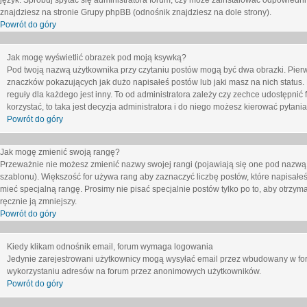
język. Spróbuj spytać się administratora forum, czy może zainstalować odpowiedni j
znajdziesz na stronie Grupy phpBB (odnośnik znajdziesz na dole strony).
Powrót do góry
Jak mogę wyświetlić obrazek pod moją ksywką?
Pod twoją nazwą użytkownika przy czytaniu postów mogą być dwa obrazki. Pierw
znaczków pokazujących jak dużo napisałeś postów lub jaki masz na nich status
reguły dla każdego jest inny. To od administratora zależy czy zechce udostępnić f
korzystać, to taka jest decyzja administratora i do niego możesz kierować pytani
Powrót do góry
Jak mogę zmienić swoją rangę?
Przeważnie nie możesz zmienić nazwy swojej rangi (pojawiają się one pod nazwą u
szablonu). Większość for używa rang aby zaznaczyć liczbę postów, które napisałeś
mieć specjalną rangę. Prosimy nie pisać specjalnie postów tylko po to, aby otrzy
ręcznie ją zmniejszy.
Powrót do góry
Kiedy klikam odnośnik email, forum wymaga logowania
Jedynie zarejestrowani użytkownicy mogą wysyłać email przez wbudowany w foru
wykorzystaniu adresów na forum przez anonimowych użytkowników.
Powrót do góry