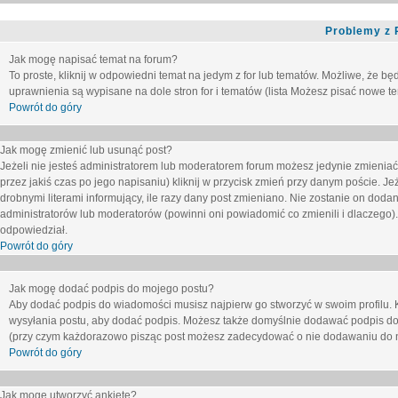
Problemy z 
Jak mogę napisać temat na forum?
To proste, kliknij w odpowiedni temat na jedym z for lub tematów. Możliwe, że b
uprawnienia są wypisane na dole stron for i tematów (lista
Możesz pisać nowe tem
Powrót do góry
Jak mogę zmienić lub usunąć post?
Jeżeli nie jesteś administratorem lub moderatorem forum możesz jedynie zmieniać
przez jakiś czas po jego napisaniu) kliknij w przycisk
zmień
przy danym poście. Jeże
drobnymi literami informujący, ile razy dany post zmieniano. Nie zostanie on dodany
administratorów lub moderatorów (powinni oni powiadomić co zmienili i dlaczego). 
odpowiedział.
Powrót do góry
Jak mogę dodać podpis do mojego postu?
Aby dodać podpis do wiadomości musisz najpierw go stworzyć w swoim profilu. 
wysyłania postu, aby dodać podpis. Możesz także domyślnie dodawać podpis do
(przy czym każdorazowo pisząc post możesz zadecydować o nie dodawaniu do n
Powrót do góry
Jak mogę utworzyć ankietę?