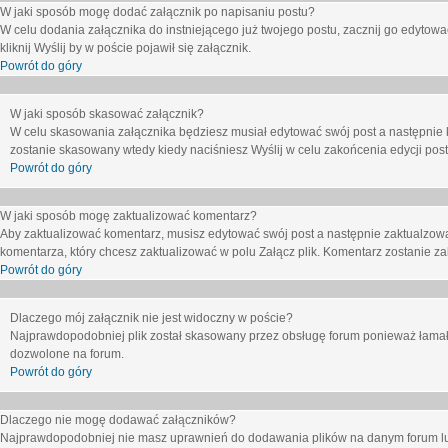
W jaki sposób mogę dodać załącznik po napisaniu postu?
W celu dodania załącznika do instniejącego już twojego postu, zacznij go edytow
kliknij
Wyślij
by w poście pojawił się załącznik.
Powrót do góry
W jaki sposób skasować załącznik?
W celu skasowania załącznika będziesz musiał edytować swój post a następnie 
zostanie skasowany wtedy kiedy naciśniesz
Wyślij
w celu zakońcenia edycji post
Powrót do góry
W jaki sposób mogę zaktualizować komentarz?
Aby zaktualizować komentarz, musisz edytować swój post a następnie zaktualzowa
komentarza, który chcesz zaktualizować w polu
Załącz plik
. Komentarz zostanie z
Powrót do góry
Dlaczego mój załącznik nie jest widoczny w poście?
Najprawdopodobniej plik został skasowany przez obsługę forum ponieważ łamał o
dozwolone na forum.
Powrót do góry
Dlaczego nie mogę dodawać załączników?
Najprawdopodobniej nie masz uprawnień do dodawania plików na danym forum lub 