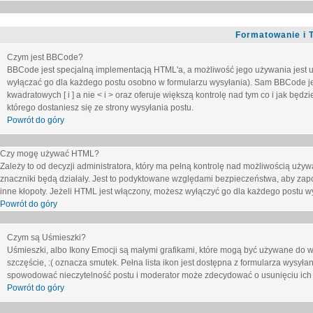
Formatowanie i 
Czym jest BBCode?
BBCode jest specjalną implementacją HTML'a, a możliwość jego używania jest 
wyłączać go dla każdego postu osobno w formularzu wysyłania). Sam BBCode je
kwadratowych [ i ] a nie < i > oraz oferuje większą kontrolę nad tym co i jak bę
którego dostaniesz się ze strony wysyłania postu.
Powrót do góry
Czy mogę używać HTML?
Zależy to od decyzji administratora, który ma pełną kontrolę nad możliwością uż
znaczniki będą działały. Jest to podyktowane względami
bezpieczeństwa
, aby zap
inne kłopoty. Jeżeli HTML jest włączony, możesz wyłączyć go dla każdego postu w
Powrót do góry
Czym są Uśmieszki?
Uśmieszki, albo Ikony Emocji są małymi grafikami, które mogą być używane do wy
szczęście, :( oznacza smutek. Pełna lista ikon jest dostępna z formularza wysy
spowodować nieczytelność postu i moderator może zdecydować o usunięciu ich 
Powrót do góry