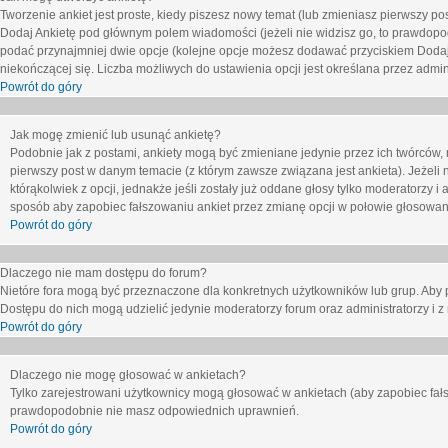
Tworzenie ankiet jest proste, kiedy piszesz nowy temat (lub zmieniasz pierwszy p
Dodaj Ankietę
pod głównym polem wiadomości (jeżeli nie widzisz go, to prawdopodo
podać przynajmniej dwie opcje (kolejne opcje możesz dodawać przyciskiem
Dodaj
niekończącej się. Liczba możliwych do ustawienia opcji jest określana przez admini
Powrót do góry
Jak mogę zmienić lub usunąć ankietę?
Podobnie jak z postami, ankiety mogą być zmieniane jedynie przez ich twórców,
pierwszy post w danym temacie (z którym zawsze związana jest ankieta). Jeżeli 
którąkolwiek z opcji, jednakże jeśli zostały już oddane głosy tylko moderatorzy i
sposób aby zapobiec fałszowaniu ankiet przez zmianę opcji w połowie głosowan
Powrót do góry
Dlaczego nie mam dostępu do forum?
Nietóre fora mogą być przeznaczone dla konkretnych użytkowników lub grup. Aby pr
Dostępu do nich mogą udzielić jedynie moderatorzy forum oraz administratorzy i z
Powrót do góry
Dlaczego nie mogę głosować w ankietach?
Tylko zarejestrowani użytkownicy mogą głosować w ankietach (aby zapobiec fałs
prawdopodobnie nie masz odpowiednich uprawnień.
Powrót do góry