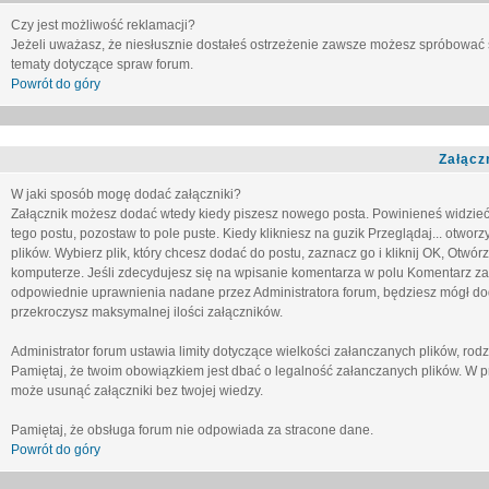
Czy jest możliwość reklamacji?
Jeżeli uważasz, że niesłusznie dostałeś ostrzeżenie zawsze możesz spróbować 
tematy dotyczące spraw forum.
Powrót do góry
Załącz
W jaki sposób mogę dodać załączniki?
Załącznik możesz dodać wtedy kiedy piszesz nowego posta. Powinieneś widzie
tego postu, pozostaw to pole puste. Kiedy klikniesz na guzik
Przeglądaj...
otworzy
plików. Wybierz plik, który chcesz dodać do postu, zaznacz go i kliknij OK, Otwór
komputerze. Jeśli zdecydujesz się na wpisanie komentarza w polu
Komentarz za
odpowiednie uprawnienia nadane przez Administratora forum, będziesz mógł do
przekroczysz maksymalnej ilości załączników.
Administrator forum ustawia limity dotyczące wielkości załanczanych plików, ro
Pamiętaj, że twoim obowiązkiem jest dbać o legalność załanczanych plików. W p
może usunąć załączniki bez twojej wiedzy.
Pamiętaj, że obsługa forum nie odpowiada za stracone dane.
Powrót do góry