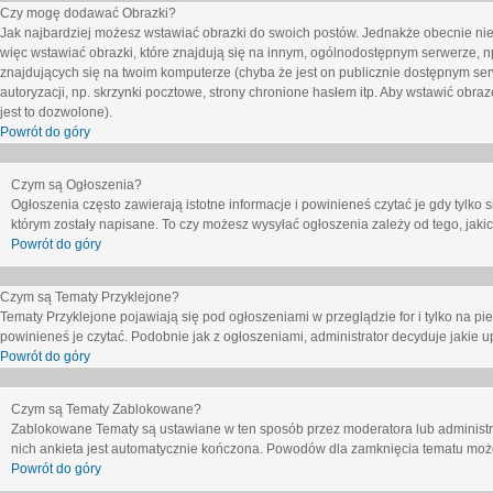
Czy mogę dodawać Obrazki?
Jak najbardziej możesz wstawiać obrazki do swoich postów. Jednakże obecnie nie
więc wstawiać obrazki, które znajdują się na innym, ogólnodostępnym serwerze, n
znajdujących się na twoim komputerze (chyba że jest on publicznie dostępnym 
autoryzacji, np. skrzynki pocztowe, strony chronione hasłem itp. Aby wstawić obr
jest to dozwolone).
Powrót do góry
Czym są Ogłoszenia?
Ogłoszenia często zawierają istotne informacje i powinieneś czytać je gdy tylko 
którym zostały napisane. To czy możesz wysyłać ogłoszenia zależy od tego, jak
Powrót do góry
Czym są Tematy Przyklejone?
Tematy Przyklejone pojawiają się pod ogłoszeniami w przeglądzie for i tylko na pi
powinieneś je czytać. Podobnie jak z ogłoszeniami, administrator decyduje jakie
Powrót do góry
Czym są Tematy Zablokowane?
Zablokowane Tematy są ustawiane w ten sposób przez moderatora lub administr
nich ankieta jest automatycznie kończona. Powodów dla zamknięcia tematu moż
Powrót do góry