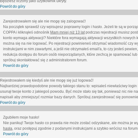
Będziesz liczony jako użytkownik ukryty.
Powrót do góry
Zarejestrowałem się ale nie mogę się zalogować!
Na początek sprawdź czy wpisujesz poprawny login i hasło. Jeżeli te są w porz
COPPA i kliknąłeś odnośnik
Mam mniej niż 13 lat
podczas rejestracji musisz post
konto wymaga aktywacji? Niektóre fora wymagają aktywacji wszystkich nowych k
można się na nie logować. Po rejestracji powinieneś otrzymać wiadomość czy wy
instrukcjami w nim zawartymi, a jeśli nie otrzymałeś email'a, to czy jesteś pew
redukcja dostępu do forum osób nieporządanych, które zechcą je spamować lub 
spróbuj skontaktować się z administratorem forum.
Powrót do góry
Rejestrowałem się kiedyś ale nie mogę się już logować!
Najbardziej prawdopodobne powody takiego stanu to: wpisałeś niewłaściwy login i ha
usunął twoje konto z jakiegoś powodu. Być może stało się tak, ponieważ nic nie n
napisali aby zmniejszyć rozmiar bazy danych. Spróbuj zarejestrować się ponownie
Powrót do góry
Zgubiłem moje hasło!
Nie panikuj! Twoje hasło co prawda nie może zostać odzyskane, ale można je wycz
hasła
, oraz postępuj zgodnie z podanymi instrukcjami a szybko wrócisz na forum
Powrót do góry