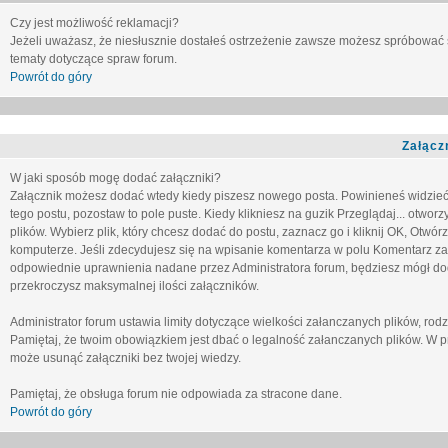
Czy jest możliwość reklamacji?
Jeżeli uważasz, że niesłusznie dostałeś ostrzeżenie zawsze możesz spróbować 
tematy dotyczące spraw forum.
Powrót do góry
Załącz
W jaki sposób mogę dodać załączniki?
Załącznik możesz dodać wtedy kiedy piszesz nowego posta. Powinieneś widzie
tego postu, pozostaw to pole puste. Kiedy klikniesz na guzik
Przeglądaj...
otworzy
plików. Wybierz plik, który chcesz dodać do postu, zaznacz go i kliknij OK, Otwór
komputerze. Jeśli zdecydujesz się na wpisanie komentarza w polu
Komentarz za
odpowiednie uprawnienia nadane przez Administratora forum, będziesz mógł do
przekroczysz maksymalnej ilości załączników.
Administrator forum ustawia limity dotyczące wielkości załanczanych plików, ro
Pamiętaj, że twoim obowiązkiem jest dbać o legalność załanczanych plików. W p
może usunąć załączniki bez twojej wiedzy.
Pamiętaj, że obsługa forum nie odpowiada za stracone dane.
Powrót do góry