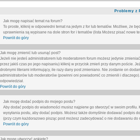
Problemy z 
Jak mogę napisać temat na forum?
To proste, kliknij w odpowiedni temat na jedym z for lub tematów. Możliwe, że b
uprawnienia są wypisane na dole stron for i tematów (lista
Możesz pisać nowe tem
Powrót do góry
Jak mogę zmienić lub usunąć post?
Jeżeli nie jesteś administratorem lub moderatorem forum możesz jedynie zmieniać
przez jakiś czas po jego napisaniu) kliknij w przycisk
zmień
przy danym poście. Jeże
drobnymi literami informujący, ile razy dany post zmieniano. Nie zostanie on dodany
administratorów lub moderatorów (powinni oni powiadomić co zmienili i dlaczego). 
odpowiedział.
Powrót do góry
Jak mogę dodać podpis do mojego postu?
Aby dodać podpis do wiadomości musisz najpierw go stworzyć w swoim profilu. 
wysyłania postu, aby dodać podpis. Możesz także domyślnie dodawać podpis do
(przy czym każdorazowo pisząc post możesz zadecydować o nie dodawaniu do n
Powrót do góry
Jak mogę utworzyć ankietę?