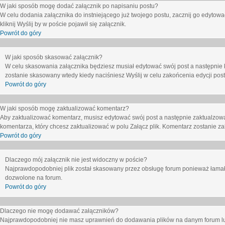
W jaki sposób mogę dodać załącznik po napisaniu postu?
W celu dodania załącznika do instniejącego już twojego postu, zacznij go edytow
kliknij
Wyślij
by w poście pojawił się załącznik.
Powrót do góry
W jaki sposób skasować załącznik?
W celu skasowania załącznika będziesz musiał edytować swój post a następnie 
zostanie skasowany wtedy kiedy naciśniesz
Wyślij
w celu zakońcenia edycji post
Powrót do góry
W jaki sposób mogę zaktualizować komentarz?
Aby zaktualizować komentarz, musisz edytować swój post a następnie zaktualzowa
komentarza, który chcesz zaktualizować w polu
Załącz plik
. Komentarz zostanie z
Powrót do góry
Dlaczego mój załącznik nie jest widoczny w poście?
Najprawdopodobniej plik został skasowany przez obsługę forum ponieważ łamał o
dozwolone na forum.
Powrót do góry
Dlaczego nie mogę dodawać załączników?
Najprawdopodobniej nie masz uprawnień do dodawania plików na danym forum lub 