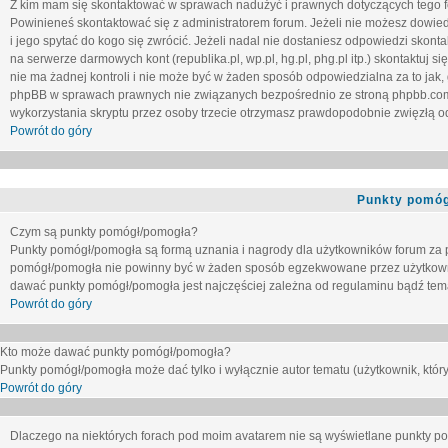
Z kim mam się skontaktować w sprawach nadużyć i prawnych dotyczących tego 
Powinieneś skontaktować się z administratorem forum. Jeżeli nie możesz dowiedz
i jego spytać do kogo się zwrócić. Jeżeli nadal nie dostaniesz odpowiedzi skontak
na serwerze darmowych kont (republika.pl, wp.pl, hg.pl, phg.pl itp.) skontaktuj
nie ma żadnej kontroli i nie może być w żaden sposób odpowiedzialna za to jak,
phpBB w sprawach prawnych nie związanych bezpośrednio ze stroną phpbb.co
wykorzystania skryptu przez osoby trzecie otrzymasz prawdopodobnie zwięzłą od
Powrót do góry
Punkty pomóg
Czym są punkty pomógł/pomogła?
Punkty pomógł/pomogła są formą uznania i nagrody dla użytkowników forum za
pomógł/pomogła nie powinny być w żaden sposób egzekwowane przez użytkown
dawać punkty pomógł/pomogła jest najczęściej zależna od regulaminu bądź tema
Powrót do góry
Kto może dawać punkty pomógł/pomogła?
Punkty pomógł/pomogła może dać tylko i wyłącznie autor tematu (użytkownik, który
Powrót do góry
Dlaczego na niektórych forach pod moim avatarem nie są wyświetlane punkty 