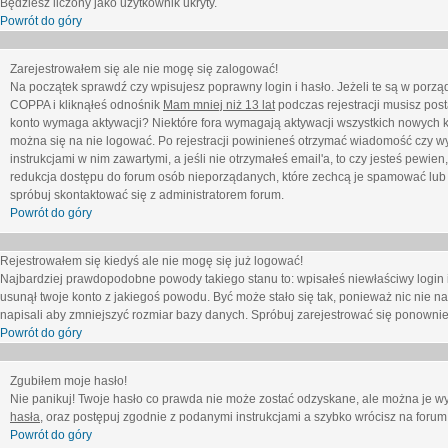
Będziesz liczony jako użytkownik ukryty.
Powrót do góry
Zarejestrowałem się ale nie mogę się zalogować!
Na początek sprawdź czy wpisujesz poprawny login i hasło. Jeżeli te są w porz
COPPA i kliknąłeś odnośnik
Mam mniej niż 13 lat
podczas rejestracji musisz post
konto wymaga aktywacji? Niektóre fora wymagają aktywacji wszystkich nowych k
można się na nie logować. Po rejestracji powinieneś otrzymać wiadomość czy wy
instrukcjami w nim zawartymi, a jeśli nie otrzymałeś email'a, to czy jesteś pew
redukcja dostępu do forum osób nieporządanych, które zechcą je spamować lub 
spróbuj skontaktować się z administratorem forum.
Powrót do góry
Rejestrowałem się kiedyś ale nie mogę się już logować!
Najbardziej prawdopodobne powody takiego stanu to: wpisałeś niewłaściwy login i ha
usunął twoje konto z jakiegoś powodu. Być może stało się tak, ponieważ nic nie n
napisali aby zmniejszyć rozmiar bazy danych. Spróbuj zarejestrować się ponownie
Powrót do góry
Zgubiłem moje hasło!
Nie panikuj! Twoje hasło co prawda nie może zostać odzyskane, ale można je wycz
hasła
, oraz postępuj zgodnie z podanymi instrukcjami a szybko wrócisz na forum
Powrót do góry