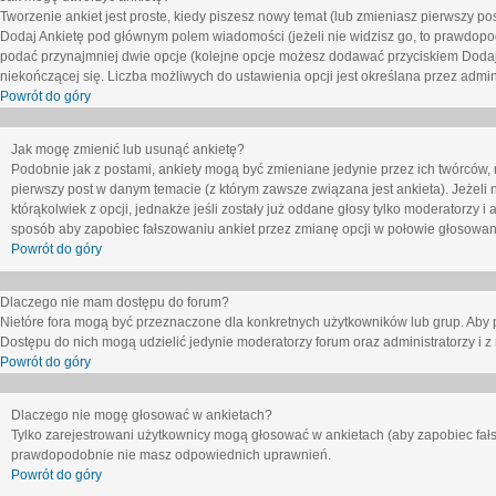
Tworzenie ankiet jest proste, kiedy piszesz nowy temat (lub zmieniasz pierwszy p
Dodaj Ankietę
pod głównym polem wiadomości (jeżeli nie widzisz go, to prawdopodo
podać przynajmniej dwie opcje (kolejne opcje możesz dodawać przyciskiem
Dodaj
niekończącej się. Liczba możliwych do ustawienia opcji jest określana przez admini
Powrót do góry
Jak mogę zmienić lub usunąć ankietę?
Podobnie jak z postami, ankiety mogą być zmieniane jedynie przez ich twórców,
pierwszy post w danym temacie (z którym zawsze związana jest ankieta). Jeżeli 
którąkolwiek z opcji, jednakże jeśli zostały już oddane głosy tylko moderatorzy i
sposób aby zapobiec fałszowaniu ankiet przez zmianę opcji w połowie głosowan
Powrót do góry
Dlaczego nie mam dostępu do forum?
Nietóre fora mogą być przeznaczone dla konkretnych użytkowników lub grup. Aby pr
Dostępu do nich mogą udzielić jedynie moderatorzy forum oraz administratorzy i z
Powrót do góry
Dlaczego nie mogę głosować w ankietach?
Tylko zarejestrowani użytkownicy mogą głosować w ankietach (aby zapobiec fałs
prawdopodobnie nie masz odpowiednich uprawnień.
Powrót do góry