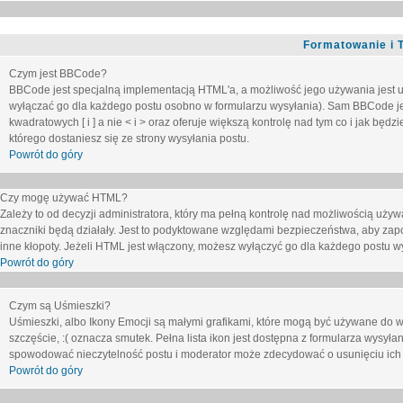
Formatowanie i 
Czym jest BBCode?
BBCode jest specjalną implementacją HTML'a, a możliwość jego używania jest 
wyłączać go dla każdego postu osobno w formularzu wysyłania). Sam BBCode je
kwadratowych [ i ] a nie < i > oraz oferuje większą kontrolę nad tym co i jak bę
którego dostaniesz się ze strony wysyłania postu.
Powrót do góry
Czy mogę używać HTML?
Zależy to od decyzji administratora, który ma pełną kontrolę nad możliwością uż
znaczniki będą działały. Jest to podyktowane względami
bezpieczeństwa
, aby zap
inne kłopoty. Jeżeli HTML jest włączony, możesz wyłączyć go dla każdego postu w
Powrót do góry
Czym są Uśmieszki?
Uśmieszki, albo Ikony Emocji są małymi grafikami, które mogą być używane do wy
szczęście, :( oznacza smutek. Pełna lista ikon jest dostępna z formularza wysy
spowodować nieczytelność postu i moderator może zdecydować o usunięciu ich 
Powrót do góry