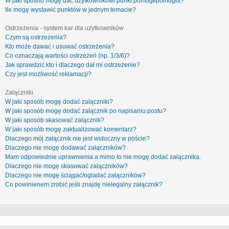
W jaki sposób mogę dać użytkownikowi punkt pomógł/pomogła?
Ile mogę wystawić punktów w jednym temacie?
Ostrzeżenia - system kar dla użytkowników
Czym są ostrzeżenia?
Kto może dawać i usuwać ostrzeżenia?
Co oznaczają wartości ostrzeżeń (np. 1/3/6)?
Jak sprawdzić kto i dlaczego dał mi ostrzeżenie?
Czy jest możliwość reklamacji?
Załączniki
W jaki sposób mogę dodać załączniki?
W jaki sposób mogę dodać załącznik po napisaniu postu?
W jaki sposób skasować załącznik?
W jaki sposób mogę zaktualizować komentarz?
Dlaczego mój załącznik nie jest widoczny w poście?
Dlaczego nie mogę dodawać załączników?
Mam odpowiednie uprawnienia a mimo to nie mogę dodać załącznika.
Dlaczego nie mogę skasować załączników?
Dlaczego nie mogę ściągać/ogladać załączników?
Co powinienem zrobić jeśli znajdę nielegalny załącznik?