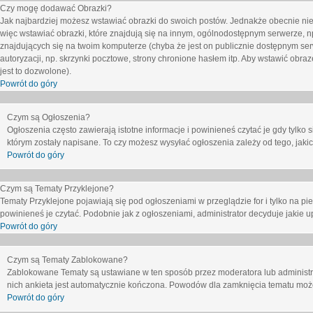
Czy mogę dodawać Obrazki?
Jak najbardziej możesz wstawiać obrazki do swoich postów. Jednakże obecnie nie
więc wstawiać obrazki, które znajdują się na innym, ogólnodostępnym serwerze, n
znajdujących się na twoim komputerze (chyba że jest on publicznie dostępnym 
autoryzacji, np. skrzynki pocztowe, strony chronione hasłem itp. Aby wstawić obr
jest to dozwolone).
Powrót do góry
Czym są Ogłoszenia?
Ogłoszenia często zawierają istotne informacje i powinieneś czytać je gdy tylko 
którym zostały napisane. To czy możesz wysyłać ogłoszenia zależy od tego, jak
Powrót do góry
Czym są Tematy Przyklejone?
Tematy Przyklejone pojawiają się pod ogłoszeniami w przeglądzie for i tylko na pi
powinieneś je czytać. Podobnie jak z ogłoszeniami, administrator decyduje jakie
Powrót do góry
Czym są Tematy Zablokowane?
Zablokowane Tematy są ustawiane w ten sposób przez moderatora lub administr
nich ankieta jest automatycznie kończona. Powodów dla zamknięcia tematu moż
Powrót do góry