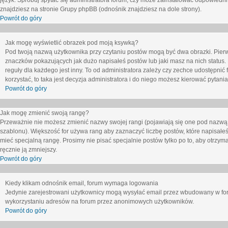
język. Spróbuj spytać się administratora forum, czy może zainstalować odpowiedni j
znajdziesz na stronie Grupy phpBB (odnośnik znajdziesz na dole strony).
Powrót do góry
Jak mogę wyświetlić obrazek pod moją ksywką?
Pod twoją nazwą użytkownika przy czytaniu postów mogą być dwa obrazki. Pierw
znaczków pokazujących jak dużo napisałeś postów lub jaki masz na nich status
reguły dla każdego jest inny. To od administratora zależy czy zechce udostępnić f
korzystać, to taka jest decyzja administratora i do niego możesz kierować pytani
Powrót do góry
Jak mogę zmienić swoją rangę?
Przeważnie nie możesz zmienić nazwy swojej rangi (pojawiają się one pod nazwą u
szablonu). Większość for używa rang aby zaznaczyć liczbę postów, które napisałeś
mieć specjalną rangę. Prosimy nie pisać specjalnie postów tylko po to, aby otrzy
ręcznie ją zmniejszy.
Powrót do góry
Kiedy klikam odnośnik email, forum wymaga logowania
Jedynie zarejestrowani użytkownicy mogą wysyłać email przez wbudowany w foru
wykorzystaniu adresów na forum przez anonimowych użytkowników.
Powrót do góry