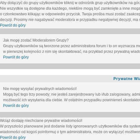
Aby dołączyć do grupy użytkowników kliknij w odnośnik grup użytkowników na górz
Nie wszystkie są dostępne dla każdego, niektóre mogą być zamknięte a inne mogą
o członkowstwo klikając w odpowiedni przycisk. Twoja prośba musi zostać zaakc
decyzji. Prosimy nie nagabywać moderatora w przypadku negatywnej decyzji, ma
Powrót do góry
Jak mogę zostać Moderatorem Grupy?
Grupy użytkowników są tworzone przez administratora forum i to on wyznacza m
w pierwszej kolejności z nim się skontaktować, na przykład przez prywatną wia
Powrót do góry
Prywatne Wi
Nie mogę wysyłać prywatnych wiadomości!
Mogą być tego trzy powody; nie jesteś zarejestrowany lub i/lub zalogowany, adm
możliwość ich wysyłania dla ciebie. W ostatnim przypadku powinieneś skontaktow
Powrót do góry
Wciąż dostaję niechciane prywatne wiadomości!
W przyszłości planowane jest dodanie listy ignorowanych użytkowników dla syste
wiadomości od kogoś poinformuj o tym administratora, może on wyłączyć możliwo
Powrót do góry