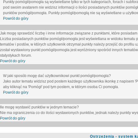
Punkty pomógł/pomogła są wyświetlane tylko w tych kategoriach, forach i subfor
pod swoim avatarem nie widzisz informacji o ilości posiadanych punktów pomógł
punktów pomógł/pomogła. Punkty pomógł/pomogłą nie są wyświetlane u użytkown
Powrót do góry
Jak mogę sprawdzić liczbę i inne informacje związane z punktami, które posiadam j
Liczba posiadanych punktów pomógł/pomogła jest wyświetlana w widoku tematu p
tematów i postów, w których użytkownik otrzymał punkty należy przejść do profilu u
został wystawiony punkt pomógł/pomogła jest wyróżniony spośród innych tematów 
statystykach forum.
Powrót do góry
W jaki sposób mogę dać użytkownikowi punkt pomógł/pomogła?
Jako autor tematu widzisz pod postem każdego użytkownika ikonkę z napisem 'Pom
aby kliknąć na 'Pomógł' pod tym postem, w którym osoba Ci pomogła.
Powrót do góry
Ile mogę wystawić punktów w jednym temacie?
Nie ma ograniczenia co do ilości wystawionych punktów, jednak należy punkty wyst
Powrót do góry
Ostrzeżenia - system k