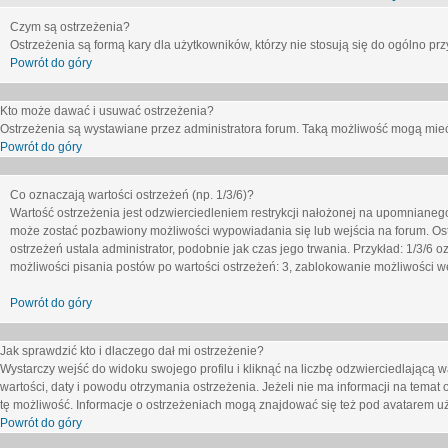
Czym są ostrzeżenia?
Ostrzeżenia są formą kary dla użytkowników, którzy nie stosują się do ogólno pr
Powrót do góry
Kto może dawać i usuwać ostrzeżenia?
Ostrzeżenia są wystawiane przez administratora forum. Taką możliwość mogą mieć
Powrót do góry
Co oznaczają wartości ostrzeżeń (np. 1/3/6)?
Wartość ostrzeżenia jest odzwierciedleniem restrykcji nałożonej na upomnianeg
może zostać pozbawiony możliwości wypowiadania się lub wejścia na forum. Ost
ostrzeżeń ustala administrator, podobnie jak czas jego trwania. Przykład: 1/3/6
możliwości pisania postów po wartości ostrzeżeń: 3, zablokowanie możliwości we
Powrót do góry
Jak sprawdzić kto i dlaczego dał mi ostrzeżenie?
Wystarczy wejść do widoku swojego profilu i kliknąć na liczbę odzwierciedlającą w
wartości, daty i powodu otrzymania ostrzeżenia. Jeżeli nie ma informacji na temat 
tę możliwość. Informacje o ostrzeżeniach mogą znajdować się też pod avatarem uż
Powrót do góry