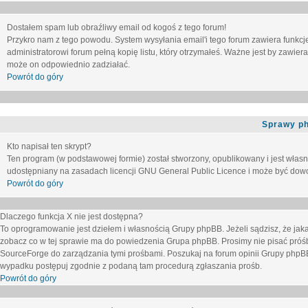
Dostałem spam lub obraźliwy email od kogoś z tego forum!
Przykro nam z tego powodu. System wysyłania email'i tego forum zawiera funkcje u
administratorowi forum pełną kopię listu, który otrzymałeś. Ważne jest by zawie
może on odpowiednio zadziałać.
Powrót do góry
Sprawy p
Kto napisał ten skrypt?
Ten program (w podstawowej formie) został stworzony, opublikowany i jest włas
udostępniany na zasadach licencji GNU General Public Licence i może być dow
Powrót do góry
Dlaczego funkcja X nie jest dostępna?
To oprogramowanie jest dziełem i własnością Grupy phpBB. Jeżeli sądzisz, że ja
zobacz co w tej sprawie ma do powiedzenia Grupa phpBB. Prosimy nie pisać próś
SourceForge do zarządzania tymi prośbami. Poszukaj na forum opinii Grupy phpBB n
wypadku postępuj zgodnie z podaną tam procedurą zgłaszania prośb.
Powrót do góry