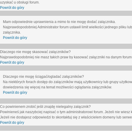
uzyskać u obsługi forum.
Powrót do góry
Mam odpowiednie uprawnienia a mimo to nie mogę dodać załącznika.
Najprawdopodobniej Administrator forum ustawił limit wielkości jednego pliku lu
załącznika.
Powrót do góry
Dlaczego nie mogę skasować załączników?
Najprawdopodobniej nie masz takich praw by kasować załączniki na danym forum. J
Powrót do góry
Dlaczego nie mogę ściągać/ogladać załączników?
Na niektórych forach dostęp do załączników mają użytkownicy lub grupy użytkow
dowiedzenia się więcej na temat możliwości oglądania załączników.
Powrót do góry
Co powinienem zrobić jeśli znajdę nielegalny załącznik?
Powinieneś jak naszybciej napisać o tym administratorowi forum. Jeżeli nie wiesz k
Jeżeli nie dostajesz odpowiedzi to skontaktuj się z właścicielem domeny lub serwe
Powrót do góry