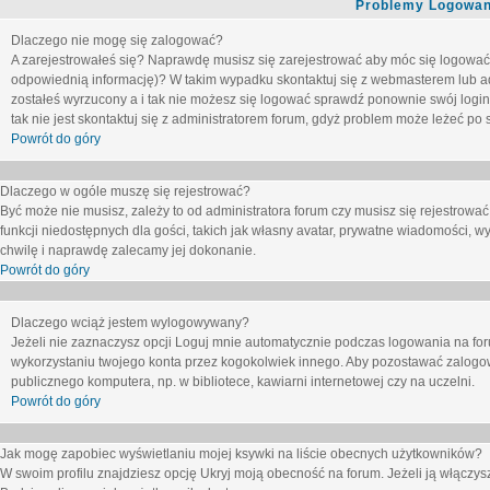
Problemy Logowani
Dlaczego nie mogę się zalogować?
A zarejestrowałeś się? Naprawdę musisz się zarejestrować aby móc się logować. 
odpowiednią informację)? W takim wypadku skontaktuj się z webmasterem lub adm
zostałeś wyrzucony a i tak nie możesz się logować sprawdź ponownie swój login i
tak nie jest skontaktuj się z administratorem forum, gdyż problem może leżeć po s
Powrót do góry
Dlaczego w ogóle muszę się rejestrować?
Być może nie musisz, zależy to od administratora forum czy musisz się rejestrowa
funkcji niedostępnych dla gości, takich jak własny avatar, prywatne wiadomości, wy
chwilę i naprawdę zalecamy jej dokonanie.
Powrót do góry
Dlaczego wciąż jestem wylogowywany?
Jeżeli nie zaznaczysz opcji
Loguj mnie automatycznie
podczas logowania na fo
wykorzystaniu twojego konta przez kogokolwiek innego. Aby pozostawać zalogow
publicznego komputera, np. w bibliotece, kawiarni internetowej czy na uczelni.
Powrót do góry
Jak mogę zapobiec wyświetlaniu mojej ksywki na liście obecnych użytkowników?
W swoim profilu znajdziesz opcję
Ukryj moją obecność na forum
. Jeżeli ją
włączys