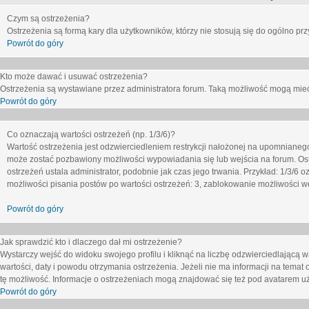
Czym są ostrzeżenia?
Ostrzeżenia są formą kary dla użytkowników, którzy nie stosują się do ogólno pr
Powrót do góry
Kto może dawać i usuwać ostrzeżenia?
Ostrzeżenia są wystawiane przez administratora forum. Taką możliwość mogą mieć
Powrót do góry
Co oznaczają wartości ostrzeżeń (np. 1/3/6)?
Wartość ostrzeżenia jest odzwierciedleniem restrykcji nałożonej na upomnianeg
może zostać pozbawiony możliwości wypowiadania się lub wejścia na forum. Ost
ostrzeżeń ustala administrator, podobnie jak czas jego trwania. Przykład: 1/3/6
możliwości pisania postów po wartości ostrzeżeń: 3, zablokowanie możliwości we
Powrót do góry
Jak sprawdzić kto i dlaczego dał mi ostrzeżenie?
Wystarczy wejść do widoku swojego profilu i kliknąć na liczbę odzwierciedlającą w
wartości, daty i powodu otrzymania ostrzeżenia. Jeżeli nie ma informacji na temat 
tę możliwość. Informacje o ostrzeżeniach mogą znajdować się też pod avatarem uż
Powrót do góry