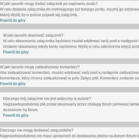
W jaki sposób mogę dodać załącznik po napisaniu postu?
W celu dodania załącznika do instniejącego już twojego postu, zacznij go edytow
kliknij
Wyślij
by w poście pojawił się załącznik.
Powrót do góry
W jaki sposób skasować załącznik?
W celu skasowania załącznika będziesz musiał edytować swój post a następnie 
zostanie skasowany wtedy kiedy naciśniesz
Wyślij
w celu zakońcenia edycji post
Powrót do góry
W jaki sposób mogę zaktualizować komentarz?
Aby zaktualizować komentarz, musisz edytować swój post a następnie zaktualzowa
komentarza, który chcesz zaktualizować w polu
Załącz plik
. Komentarz zostanie z
Powrót do góry
Dlaczego mój załącznik nie jest widoczny w poście?
Najprawdopodobniej plik został skasowany przez obsługę forum ponieważ łamał o
dozwolone na forum.
Powrót do góry
Dlaczego nie mogę dodawać załączników?
Najprawdopodobniej nie masz uprawnień do dodawania plików na danym forum lub 