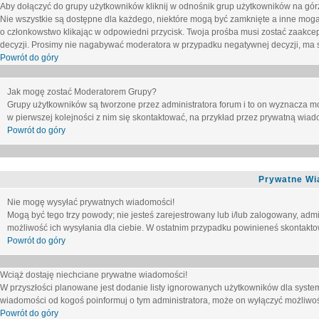
Aby dołączyć do grupy użytkowników kliknij w odnośnik grup użytkowników na górz
Nie wszystkie są dostępne dla każdego, niektóre mogą być zamknięte a inne mogą
o członkowstwo klikając w odpowiedni przycisk. Twoja prośba musi zostać zaakc
decyzji. Prosimy nie nagabywać moderatora w przypadku negatywnej decyzji, ma
Powrót do góry
Jak mogę zostać Moderatorem Grupy?
Grupy użytkowników są tworzone przez administratora forum i to on wyznacza m
w pierwszej kolejności z nim się skontaktować, na przykład przez prywatną wia
Powrót do góry
Prywatne Wi
Nie mogę wysyłać prywatnych wiadomości!
Mogą być tego trzy powody; nie jesteś zarejestrowany lub i/lub zalogowany, adm
możliwość ich wysyłania dla ciebie. W ostatnim przypadku powinieneś skontaktow
Powrót do góry
Wciąż dostaję niechciane prywatne wiadomości!
W przyszłości planowane jest dodanie listy ignorowanych użytkowników dla syste
wiadomości od kogoś poinformuj o tym administratora, może on wyłączyć możliwo
Powrót do góry