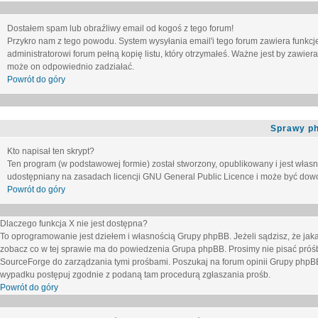
Dostałem spam lub obraźliwy email od kogoś z tego forum!
Przykro nam z tego powodu. System wysyłania email'i tego forum zawiera funkcje u
administratorowi forum pełną kopię listu, który otrzymałeś. Ważne jest by zawie
może on odpowiednio zadziałać.
Powrót do góry
Sprawy p
Kto napisał ten skrypt?
Ten program (w podstawowej formie) został stworzony, opublikowany i jest włas
udostępniany na zasadach licencji GNU General Public Licence i może być dow
Powrót do góry
Dlaczego funkcja X nie jest dostępna?
To oprogramowanie jest dziełem i własnością Grupy phpBB. Jeżeli sądzisz, że ja
zobacz co w tej sprawie ma do powiedzenia Grupa phpBB. Prosimy nie pisać próś
SourceForge do zarządzania tymi prośbami. Poszukaj na forum opinii Grupy phpBB n
wypadku postępuj zgodnie z podaną tam procedurą zgłaszania prośb.
Powrót do góry