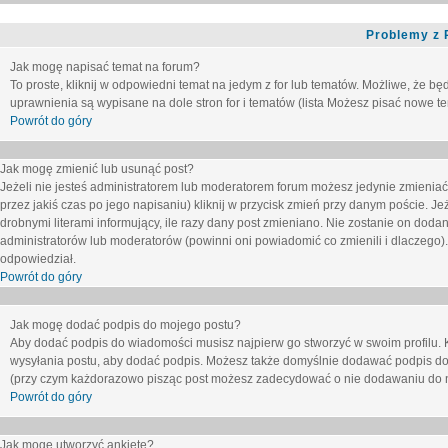
Problemy z 
Jak mogę napisać temat na forum?
To proste, kliknij w odpowiedni temat na jedym z for lub tematów. Możliwe, że b
uprawnienia są wypisane na dole stron for i tematów (lista
Możesz pisać nowe tem
Powrót do góry
Jak mogę zmienić lub usunąć post?
Jeżeli nie jesteś administratorem lub moderatorem forum możesz jedynie zmieniać
przez jakiś czas po jego napisaniu) kliknij w przycisk
zmień
przy danym poście. Jeże
drobnymi literami informujący, ile razy dany post zmieniano. Nie zostanie on dodany
administratorów lub moderatorów (powinni oni powiadomić co zmienili i dlaczego). 
odpowiedział.
Powrót do góry
Jak mogę dodać podpis do mojego postu?
Aby dodać podpis do wiadomości musisz najpierw go stworzyć w swoim profilu. 
wysyłania postu, aby dodać podpis. Możesz także domyślnie dodawać podpis do
(przy czym każdorazowo pisząc post możesz zadecydować o nie dodawaniu do n
Powrót do góry
Jak mogę utworzyć ankietę?