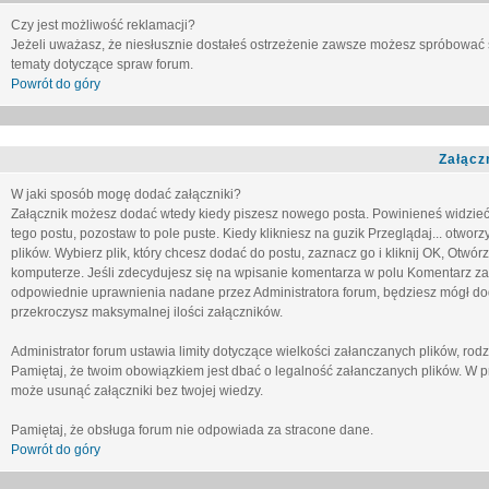
Czy jest możliwość reklamacji?
Jeżeli uważasz, że niesłusznie dostałeś ostrzeżenie zawsze możesz spróbować 
tematy dotyczące spraw forum.
Powrót do góry
Załącz
W jaki sposób mogę dodać załączniki?
Załącznik możesz dodać wtedy kiedy piszesz nowego posta. Powinieneś widzie
tego postu, pozostaw to pole puste. Kiedy klikniesz na guzik
Przeglądaj...
otworzy
plików. Wybierz plik, który chcesz dodać do postu, zaznacz go i kliknij OK, Otwór
komputerze. Jeśli zdecydujesz się na wpisanie komentarza w polu
Komentarz za
odpowiednie uprawnienia nadane przez Administratora forum, będziesz mógł do
przekroczysz maksymalnej ilości załączników.
Administrator forum ustawia limity dotyczące wielkości załanczanych plików, ro
Pamiętaj, że twoim obowiązkiem jest dbać o legalność załanczanych plików. W p
może usunąć załączniki bez twojej wiedzy.
Pamiętaj, że obsługa forum nie odpowiada za stracone dane.
Powrót do góry