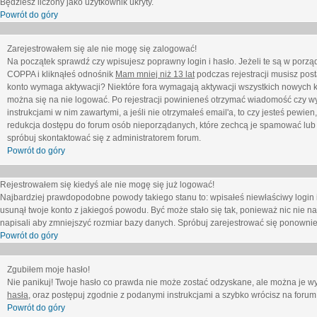
Będziesz liczony jako użytkownik ukryty.
Powrót do góry
Zarejestrowałem się ale nie mogę się zalogować!
Na początek sprawdź czy wpisujesz poprawny login i hasło. Jeżeli te są w porz
COPPA i kliknąłeś odnośnik
Mam mniej niż 13 lat
podczas rejestracji musisz post
konto wymaga aktywacji? Niektóre fora wymagają aktywacji wszystkich nowych k
można się na nie logować. Po rejestracji powinieneś otrzymać wiadomość czy wy
instrukcjami w nim zawartymi, a jeśli nie otrzymałeś email'a, to czy jesteś pew
redukcja dostępu do forum osób nieporządanych, które zechcą je spamować lub 
spróbuj skontaktować się z administratorem forum.
Powrót do góry
Rejestrowałem się kiedyś ale nie mogę się już logować!
Najbardziej prawdopodobne powody takiego stanu to: wpisałeś niewłaściwy login i ha
usunął twoje konto z jakiegoś powodu. Być może stało się tak, ponieważ nic nie n
napisali aby zmniejszyć rozmiar bazy danych. Spróbuj zarejestrować się ponownie
Powrót do góry
Zgubiłem moje hasło!
Nie panikuj! Twoje hasło co prawda nie może zostać odzyskane, ale można je wycz
hasła
, oraz postępuj zgodnie z podanymi instrukcjami a szybko wrócisz na forum
Powrót do góry