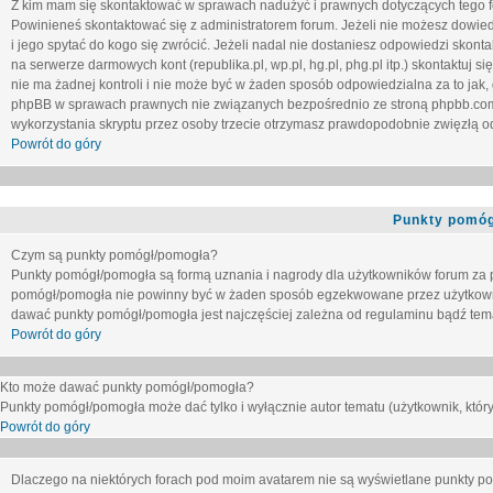
Z kim mam się skontaktować w sprawach nadużyć i prawnych dotyczących tego 
Powinieneś skontaktować się z administratorem forum. Jeżeli nie możesz dowiedz
i jego spytać do kogo się zwrócić. Jeżeli nadal nie dostaniesz odpowiedzi skontak
na serwerze darmowych kont (republika.pl, wp.pl, hg.pl, phg.pl itp.) skontaktuj
nie ma żadnej kontroli i nie może być w żaden sposób odpowiedzialna za to jak,
phpBB w sprawach prawnych nie związanych bezpośrednio ze stroną phpbb.co
wykorzystania skryptu przez osoby trzecie otrzymasz prawdopodobnie zwięzłą od
Powrót do góry
Punkty pomóg
Czym są punkty pomógł/pomogła?
Punkty pomógł/pomogła są formą uznania i nagrody dla użytkowników forum za
pomógł/pomogła nie powinny być w żaden sposób egzekwowane przez użytkown
dawać punkty pomógł/pomogła jest najczęściej zależna od regulaminu bądź tema
Powrót do góry
Kto może dawać punkty pomógł/pomogła?
Punkty pomógł/pomogła może dać tylko i wyłącznie autor tematu (użytkownik, który
Powrót do góry
Dlaczego na niektórych forach pod moim avatarem nie są wyświetlane punkty 