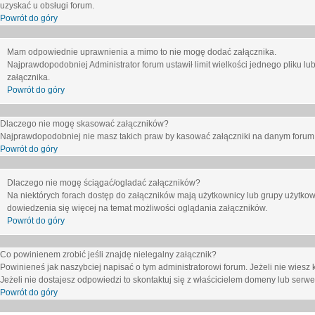
uzyskać u obsługi forum.
Powrót do góry
Mam odpowiednie uprawnienia a mimo to nie mogę dodać załącznika.
Najprawdopodobniej Administrator forum ustawił limit wielkości jednego pliku lu
załącznika.
Powrót do góry
Dlaczego nie mogę skasować załączników?
Najprawdopodobniej nie masz takich praw by kasować załączniki na danym forum. J
Powrót do góry
Dlaczego nie mogę ściągać/ogladać załączników?
Na niektórych forach dostęp do załączników mają użytkownicy lub grupy użytkow
dowiedzenia się więcej na temat możliwości oglądania załączników.
Powrót do góry
Co powinienem zrobić jeśli znajdę nielegalny załącznik?
Powinieneś jak naszybciej napisać o tym administratorowi forum. Jeżeli nie wiesz k
Jeżeli nie dostajesz odpowiedzi to skontaktuj się z właścicielem domeny lub serwe
Powrót do góry