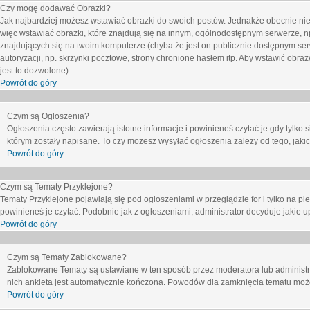
Czy mogę dodawać Obrazki?
Jak najbardziej możesz wstawiać obrazki do swoich postów. Jednakże obecnie nie
więc wstawiać obrazki, które znajdują się na innym, ogólnodostępnym serwerze, n
znajdujących się na twoim komputerze (chyba że jest on publicznie dostępnym 
autoryzacji, np. skrzynki pocztowe, strony chronione hasłem itp. Aby wstawić obr
jest to dozwolone).
Powrót do góry
Czym są Ogłoszenia?
Ogłoszenia często zawierają istotne informacje i powinieneś czytać je gdy tylko 
którym zostały napisane. To czy możesz wysyłać ogłoszenia zależy od tego, jak
Powrót do góry
Czym są Tematy Przyklejone?
Tematy Przyklejone pojawiają się pod ogłoszeniami w przeglądzie for i tylko na pi
powinieneś je czytać. Podobnie jak z ogłoszeniami, administrator decyduje jakie
Powrót do góry
Czym są Tematy Zablokowane?
Zablokowane Tematy są ustawiane w ten sposób przez moderatora lub administr
nich ankieta jest automatycznie kończona. Powodów dla zamknięcia tematu moż
Powrót do góry