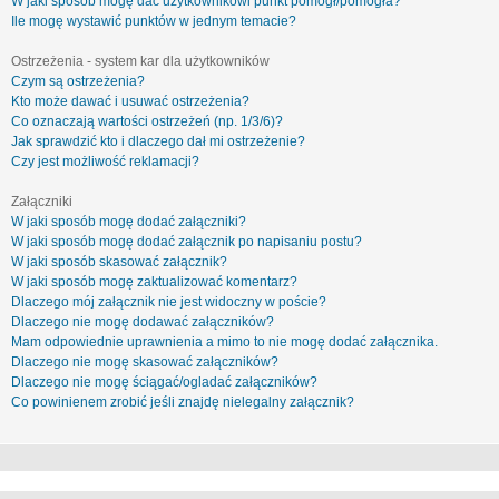
W jaki sposób mogę dać użytkownikowi punkt pomógł/pomogła?
Ile mogę wystawić punktów w jednym temacie?
Ostrzeżenia - system kar dla użytkowników
Czym są ostrzeżenia?
Kto może dawać i usuwać ostrzeżenia?
Co oznaczają wartości ostrzeżeń (np. 1/3/6)?
Jak sprawdzić kto i dlaczego dał mi ostrzeżenie?
Czy jest możliwość reklamacji?
Załączniki
W jaki sposób mogę dodać załączniki?
W jaki sposób mogę dodać załącznik po napisaniu postu?
W jaki sposób skasować załącznik?
W jaki sposób mogę zaktualizować komentarz?
Dlaczego mój załącznik nie jest widoczny w poście?
Dlaczego nie mogę dodawać załączników?
Mam odpowiednie uprawnienia a mimo to nie mogę dodać załącznika.
Dlaczego nie mogę skasować załączników?
Dlaczego nie mogę ściągać/ogladać załączników?
Co powinienem zrobić jeśli znajdę nielegalny załącznik?