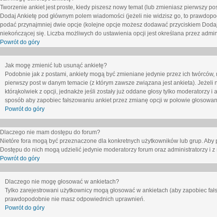
Tworzenie ankiet jest proste, kiedy piszesz nowy temat (lub zmieniasz pierwszy p
Dodaj Ankietę
pod głównym polem wiadomości (jeżeli nie widzisz go, to prawdopodo
podać przynajmniej dwie opcje (kolejne opcje możesz dodawać przyciskiem
Dodaj
niekończącej się. Liczba możliwych do ustawienia opcji jest określana przez admini
Powrót do góry
Jak mogę zmienić lub usunąć ankietę?
Podobnie jak z postami, ankiety mogą być zmieniane jedynie przez ich twórców,
pierwszy post w danym temacie (z którym zawsze związana jest ankieta). Jeżeli 
którąkolwiek z opcji, jednakże jeśli zostały już oddane głosy tylko moderatorzy i
sposób aby zapobiec fałszowaniu ankiet przez zmianę opcji w połowie głosowan
Powrót do góry
Dlaczego nie mam dostępu do forum?
Nietóre fora mogą być przeznaczone dla konkretnych użytkowników lub grup. Aby pr
Dostępu do nich mogą udzielić jedynie moderatorzy forum oraz administratorzy i z
Powrót do góry
Dlaczego nie mogę głosować w ankietach?
Tylko zarejestrowani użytkownicy mogą głosować w ankietach (aby zapobiec fałs
prawdopodobnie nie masz odpowiednich uprawnień.
Powrót do góry