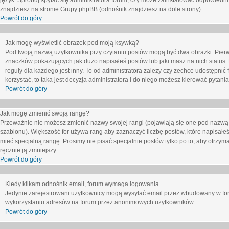
język. Spróbuj spytać się administratora forum, czy może zainstalować odpowiedni j
znajdziesz na stronie Grupy phpBB (odnośnik znajdziesz na dole strony).
Powrót do góry
Jak mogę wyświetlić obrazek pod moją ksywką?
Pod twoją nazwą użytkownika przy czytaniu postów mogą być dwa obrazki. Pierw
znaczków pokazujących jak dużo napisałeś postów lub jaki masz na nich status
reguły dla każdego jest inny. To od administratora zależy czy zechce udostępnić f
korzystać, to taka jest decyzja administratora i do niego możesz kierować pytani
Powrót do góry
Jak mogę zmienić swoją rangę?
Przeważnie nie możesz zmienić nazwy swojej rangi (pojawiają się one pod nazwą u
szablonu). Większość for używa rang aby zaznaczyć liczbę postów, które napisałeś
mieć specjalną rangę. Prosimy nie pisać specjalnie postów tylko po to, aby otrzy
ręcznie ją zmniejszy.
Powrót do góry
Kiedy klikam odnośnik email, forum wymaga logowania
Jedynie zarejestrowani użytkownicy mogą wysyłać email przez wbudowany w foru
wykorzystaniu adresów na forum przez anonimowych użytkowników.
Powrót do góry