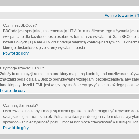
Formatowanie i 
Czym jest BBCode?
BBCode jest specjalną implementacją HTML'a, a możliwość jego używania jest 
wyłączać go dla każdego postu osobno w formularzu wysyłania). Sam BBCode je
kwadratowych [ i ] a nie < i > oraz oferuje większą kontrolę nad tym co i jak bę
którego dostaniesz się ze strony wysyłania postu.
Powrót do góry
Czy mogę używać HTML?
Zależy to od decyzji administratora, który ma pełną kontrolę nad możliwością uż
znaczniki będą działały. Jest to podyktowane względami
bezpieczeństwa
, aby zap
inne kłopoty. Jeżeli HTML jest włączony, możesz wyłączyć go dla każdego postu w
Powrót do góry
Czym są Uśmieszki?
Uśmieszki, albo Ikony Emocji są małymi grafikami, które mogą być używane do wy
szczęście, :( oznacza smutek. Pełna lista ikon jest dostępna z formularza wysy
spowodować nieczytelność postu i moderator może zdecydować o usunięciu ich 
Powrót do góry