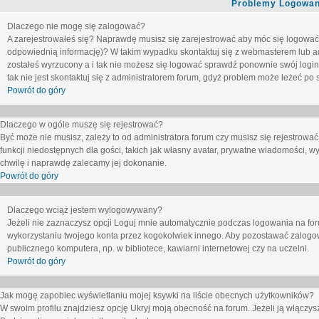
Problemy Logowani
Dlaczego nie mogę się zalogować?
A zarejestrowałeś się? Naprawdę musisz się zarejestrować aby móc się logować. 
odpowiednią informację)? W takim wypadku skontaktuj się z webmasterem lub adm
zostałeś wyrzucony a i tak nie możesz się logować sprawdź ponownie swój login i
tak nie jest skontaktuj się z administratorem forum, gdyż problem może leżeć po s
Powrót do góry
Dlaczego w ogóle muszę się rejestrować?
Być może nie musisz, zależy to od administratora forum czy musisz się rejestrowa
funkcji niedostępnych dla gości, takich jak własny avatar, prywatne wiadomości, wy
chwilę i naprawdę zalecamy jej dokonanie.
Powrót do góry
Dlaczego wciąż jestem wylogowywany?
Jeżeli nie zaznaczysz opcji
Loguj mnie automatycznie
podczas logowania na fo
wykorzystaniu twojego konta przez kogokolwiek innego. Aby pozostawać zalogow
publicznego komputera, np. w bibliotece, kawiarni internetowej czy na uczelni.
Powrót do góry
Jak mogę zapobiec wyświetlaniu mojej ksywki na liście obecnych użytkowników?
W swoim profilu znajdziesz opcję
Ukryj moją obecność na forum
. Jeżeli ją
włączys