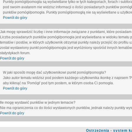
Punkty pomógł/pomogła są wyświetlane tylko w tych kategoriach, forach i subfor
pod swoim avatarem nie widzisz informacji o ilości posiadanych punktów pomógł
punktów pomógł/pomogła. Punkty pomógł/pomogłą nie są wyświetlane u użytkown
Powrót do góry
Jak mogę sprawdzić liczbę i inne informacje związane z punktami, które posiadam j
Liczba posiadanych punktów pomógł/pomogła jest wyświetlana w widoku tematu p
tematów i postów, w których użytkownik otrzymał punkty należy przejść do profilu u
został wystawiony punkt pomógł/pomogła jest wyróżniony spośród innych tematów 
statystykach forum.
Powrót do góry
W jaki sposób mogę dać użytkownikowi punkt pomógł/pomogła?
Jako autor tematu widzisz pod postem każdego użytkownika ikonkę z napisem 'Pom
aby kliknąć na 'Pomógł' pod tym postem, w którym osoba Ci pomogła.
Powrót do góry
Ile mogę wystawić punktów w jednym temacie?
Nie ma ograniczenia co do ilości wystawionych punktów, jednak należy punkty wyst
Powrót do góry
Ostrzeżenia - system k