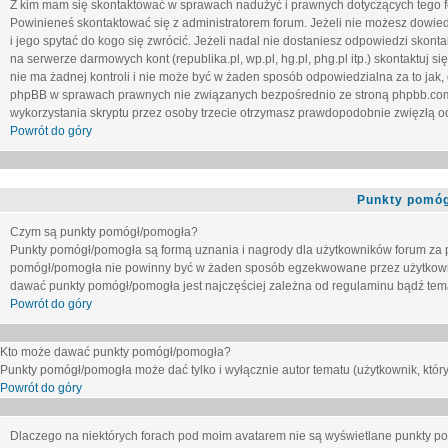
Z kim mam się skontaktować w sprawach nadużyć i prawnych dotyczących tego 
Powinieneś skontaktować się z administratorem forum. Jeżeli nie możesz dowiedz
i jego spytać do kogo się zwrócić. Jeżeli nadal nie dostaniesz odpowiedzi skontak
na serwerze darmowych kont (republika.pl, wp.pl, hg.pl, phg.pl itp.) skontaktuj
nie ma żadnej kontroli i nie może być w żaden sposób odpowiedzialna za to jak,
phpBB w sprawach prawnych nie związanych bezpośrednio ze stroną phpbb.co
wykorzystania skryptu przez osoby trzecie otrzymasz prawdopodobnie zwięzłą od
Powrót do góry
Punkty pomóg
Czym są punkty pomógł/pomogła?
Punkty pomógł/pomogła są formą uznania i nagrody dla użytkowników forum za
pomógł/pomogła nie powinny być w żaden sposób egzekwowane przez użytkown
dawać punkty pomógł/pomogła jest najczęściej zależna od regulaminu bądź tema
Powrót do góry
Kto może dawać punkty pomógł/pomogła?
Punkty pomógł/pomogła może dać tylko i wyłącznie autor tematu (użytkownik, który
Powrót do góry
Dlaczego na niektórych forach pod moim avatarem nie są wyświetlane punkty 