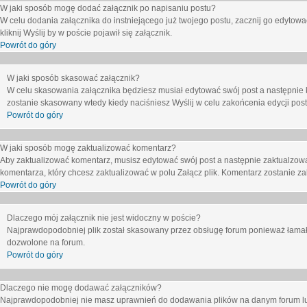
W jaki sposób mogę dodać załącznik po napisaniu postu?
W celu dodania załącznika do instniejącego już twojego postu, zacznij go edytow
kliknij
Wyślij
by w poście pojawił się załącznik.
Powrót do góry
W jaki sposób skasować załącznik?
W celu skasowania załącznika będziesz musiał edytować swój post a następnie 
zostanie skasowany wtedy kiedy naciśniesz
Wyślij
w celu zakońcenia edycji post
Powrót do góry
W jaki sposób mogę zaktualizować komentarz?
Aby zaktualizować komentarz, musisz edytować swój post a następnie zaktualzowa
komentarza, który chcesz zaktualizować w polu
Załącz plik
. Komentarz zostanie z
Powrót do góry
Dlaczego mój załącznik nie jest widoczny w poście?
Najprawdopodobniej plik został skasowany przez obsługę forum ponieważ łamał o
dozwolone na forum.
Powrót do góry
Dlaczego nie mogę dodawać załączników?
Najprawdopodobniej nie masz uprawnień do dodawania plików na danym forum lub 