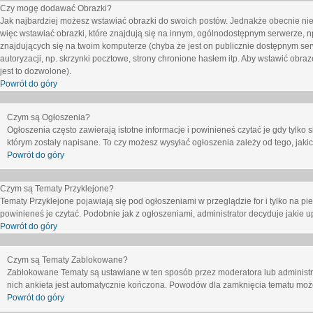
Czy mogę dodawać Obrazki?
Jak najbardziej możesz wstawiać obrazki do swoich postów. Jednakże obecnie nie
więc wstawiać obrazki, które znajdują się na innym, ogólnodostępnym serwerze, n
znajdujących się na twoim komputerze (chyba że jest on publicznie dostępnym 
autoryzacji, np. skrzynki pocztowe, strony chronione hasłem itp. Aby wstawić obr
jest to dozwolone).
Powrót do góry
Czym są Ogłoszenia?
Ogłoszenia często zawierają istotne informacje i powinieneś czytać je gdy tylko 
którym zostały napisane. To czy możesz wysyłać ogłoszenia zależy od tego, jak
Powrót do góry
Czym są Tematy Przyklejone?
Tematy Przyklejone pojawiają się pod ogłoszeniami w przeglądzie for i tylko na pi
powinieneś je czytać. Podobnie jak z ogłoszeniami, administrator decyduje jakie
Powrót do góry
Czym są Tematy Zablokowane?
Zablokowane Tematy są ustawiane w ten sposób przez moderatora lub administr
nich ankieta jest automatycznie kończona. Powodów dla zamknięcia tematu moż
Powrót do góry