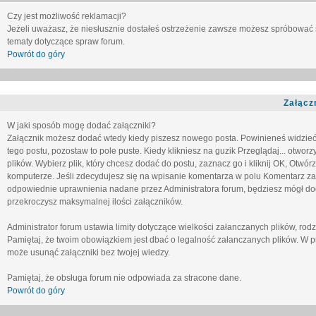
Czy jest możliwość reklamacji?
Jeżeli uważasz, że niesłusznie dostałeś ostrzeżenie zawsze możesz spróbować 
tematy dotyczące spraw forum.
Powrót do góry
Załącz
W jaki sposób mogę dodać załączniki?
Załącznik możesz dodać wtedy kiedy piszesz nowego posta. Powinieneś widzie
tego postu, pozostaw to pole puste. Kiedy klikniesz na guzik
Przeglądaj...
otworzy
plików. Wybierz plik, który chcesz dodać do postu, zaznacz go i kliknij OK, Otwór
komputerze. Jeśli zdecydujesz się na wpisanie komentarza w polu
Komentarz za
odpowiednie uprawnienia nadane przez Administratora forum, będziesz mógł do
przekroczysz maksymalnej ilości załączników.
Administrator forum ustawia limity dotyczące wielkości załanczanych plików, ro
Pamiętaj, że twoim obowiązkiem jest dbać o legalność załanczanych plików. W p
może usunąć załączniki bez twojej wiedzy.
Pamiętaj, że obsługa forum nie odpowiada za stracone dane.
Powrót do góry