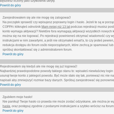
Będziesz liczony jako użytkownik ukryty.
Powrót do góry
Zarejestrowałem się ale nie mogę się zalogować!
Na początek sprawdź czy wpisujesz poprawny login i hasło. Jeżeli te są w porz
COPPA i kliknąłeś odnośnik
Mam mniej niż 13 lat
podczas rejestracji musisz post
konto wymaga aktywacji? Niektóre fora wymagają aktywacji wszystkich nowych k
można się na nie logować. Po rejestracji powinieneś otrzymać wiadomość czy wy
instrukcjami w nim zawartymi, a jeśli nie otrzymałeś email'a, to czy jesteś pew
redukcja dostępu do forum osób nieporządanych, które zechcą je spamować lub 
spróbuj skontaktować się z administratorem forum.
Powrót do góry
Rejestrowałem się kiedyś ale nie mogę się już logować!
Najbardziej prawdopodobne powody takiego stanu to: wpisałeś niewłaściwy login i ha
usunął twoje konto z jakiegoś powodu. Być może stało się tak, ponieważ nic nie n
napisali aby zmniejszyć rozmiar bazy danych. Spróbuj zarejestrować się ponownie
Powrót do góry
Zgubiłem moje hasło!
Nie panikuj! Twoje hasło co prawda nie może zostać odzyskane, ale można je wycz
hasła
, oraz postępuj zgodnie z podanymi instrukcjami a szybko wrócisz na forum
Powrót do góry