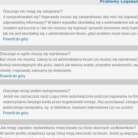
Problemy Logowani
Dlaczego nie mogę się zalogować?
A zarejestrowałeś się? Naprawdę musisz się zarejestrować aby móc się logować. 
odpowiednią informację)? W takim wypadku skontaktuj się z webmasterem lub adm
zostałeś wyrzucony a i tak nie możesz się logować sprawdź ponownie swój login i
tak nie jest skontaktuj się z administratorem forum, gdyż problem może leżeć po s
Powrót do góry
Dlaczego w ogóle muszę się rejestrować?
Być może nie musisz, zależy to od administratora forum czy musisz się rejestrowa
funkcji niedostępnych dla gości, takich jak własny avatar, prywatne wiadomości, wy
chwilę i naprawdę zalecamy jej dokonanie.
Powrót do góry
Dlaczego wciąż jestem wylogowywany?
Jeżeli nie zaznaczysz opcji
Loguj mnie automatycznie
podczas logowania na fo
wykorzystaniu twojego konta przez kogokolwiek innego. Aby pozostawać zalogow
publicznego komputera, np. w bibliotece, kawiarni internetowej czy na uczelni.
Powrót do góry
Jak mogę zapobiec wyświetlaniu mojej ksywki na liście obecnych użytkowników?
W swoim profilu znajdziesz opcję
Ukryj moją obecność na forum
. Jeżeli ją
włączys