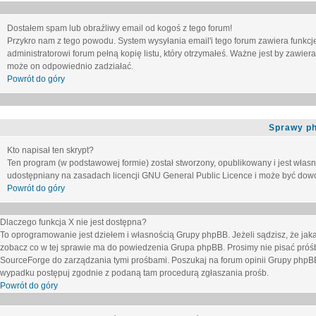
Dostałem spam lub obraźliwy email od kogoś z tego forum!
Przykro nam z tego powodu. System wysyłania email'i tego forum zawiera funkcje u
administratorowi forum pełną kopię listu, który otrzymałeś. Ważne jest by zawie
może on odpowiednio zadziałać.
Powrót do góry
Sprawy p
Kto napisał ten skrypt?
Ten program (w podstawowej formie) został stworzony, opublikowany i jest włas
udostępniany na zasadach licencji GNU General Public Licence i może być dow
Powrót do góry
Dlaczego funkcja X nie jest dostępna?
To oprogramowanie jest dziełem i własnością Grupy phpBB. Jeżeli sądzisz, że ja
zobacz co w tej sprawie ma do powiedzenia Grupa phpBB. Prosimy nie pisać próś
SourceForge do zarządzania tymi prośbami. Poszukaj na forum opinii Grupy phpBB n
wypadku postępuj zgodnie z podaną tam procedurą zgłaszania prośb.
Powrót do góry