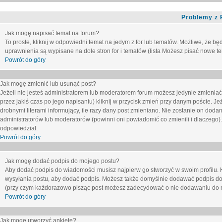
Problemy z 
Jak mogę napisać temat na forum?
To proste, kliknij w odpowiedni temat na jedym z for lub tematów. Możliwe, że b
uprawnienia są wypisane na dole stron for i tematów (lista
Możesz pisać nowe tem
Powrót do góry
Jak mogę zmienić lub usunąć post?
Jeżeli nie jesteś administratorem lub moderatorem forum możesz jedynie zmieniać
przez jakiś czas po jego napisaniu) kliknij w przycisk
zmień
przy danym poście. Jeże
drobnymi literami informujący, ile razy dany post zmieniano. Nie zostanie on dodany
administratorów lub moderatorów (powinni oni powiadomić co zmienili i dlaczego). 
odpowiedział.
Powrót do góry
Jak mogę dodać podpis do mojego postu?
Aby dodać podpis do wiadomości musisz najpierw go stworzyć w swoim profilu. 
wysyłania postu, aby dodać podpis. Możesz także domyślnie dodawać podpis do
(przy czym każdorazowo pisząc post możesz zadecydować o nie dodawaniu do n
Powrót do góry
Jak mogę utworzyć ankietę?