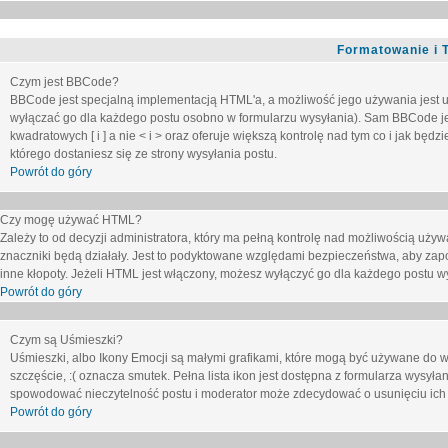
Formatowanie i 
Czym jest BBCode?
BBCode jest specjalną implementacją HTML'a, a możliwość jego używania jest 
wyłączać go dla każdego postu osobno w formularzu wysyłania). Sam BBCode je
kwadratowych [ i ] a nie < i > oraz oferuje większą kontrolę nad tym co i jak bę
którego dostaniesz się ze strony wysyłania postu.
Powrót do góry
Czy mogę używać HTML?
Zależy to od decyzji administratora, który ma pełną kontrolę nad możliwością uż
znaczniki będą działały. Jest to podyktowane względami
bezpieczeństwa
, aby zap
inne kłopoty. Jeżeli HTML jest włączony, możesz wyłączyć go dla każdego postu w
Powrót do góry
Czym są Uśmieszki?
Uśmieszki, albo Ikony Emocji są małymi grafikami, które mogą być używane do wy
szczęście, :( oznacza smutek. Pełna lista ikon jest dostępna z formularza wysy
spowodować nieczytelność postu i moderator może zdecydować o usunięciu ich 
Powrót do góry