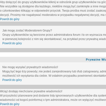
Aby dołączyć do grupy użytkowników kliknij w odnośnik grup użytkowników na górz
Nie wszystkie są dostępne dla każdego, niektóre mogą być zamknięte a inne mogą
o członkowstwo klikając w odpowiedni przycisk. Twoja prośba musi zostać zaakc
decyzji. Prosimy nie nagabywać moderatora w przypadku negatywnej decyzji, ma
Powrót do góry
Jak mogę zostać Moderatorem Grupy?
Grupy użytkowników są tworzone przez administratora forum i to on wyznacza m
w pierwszej kolejności z nim się skontaktować, na przykład przez prywatną wia
Powrót do góry
Prywatne Wi
Nie mogę wysyłać prywatnych wiadomości!
Mogą być tego trzy powody; nie jesteś zarejestrowany lub i/lub zalogowany, adm
możliwość ich wysyłania dla ciebie. W ostatnim przypadku powinieneś skontaktow
Powrót do góry
Wciąż dostaję niechciane prywatne wiadomości!
W przyszłości planowane jest dodanie listy ignorowanych użytkowników dla syste
wiadomości od kogoś poinformuj o tym administratora, może on wyłączyć możliwo
Powrót do góry