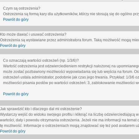
Czym są ostrzeżenia?
Ostrzeżenia są formą kary dla użytkowników, którzy nie stosują się do ogólno pr
Powrót do góry
Kto może dawać i usuwać ostrzeżenia?
Ostrzeżenia są wystawiane przez administratora forum. Taką możliwość mogą mieć
Powrót do góry
Co oznaczają wartości ostrzeżeń (np. 1/3/6)?
Wartość ostrzeżenia jest odzwierciedleniem restrykcji nałożonej na upomnianeg
może zostać pozbawiony możliwości wypowiadania się lub wejścia na forum. Ost
ostrzeżeń ustala administrator, podobnie jak czas jego trwania. Przykład: 1/3/6
możliwości pisania postów po wartości ostrzeżeń: 3, zablokowanie możliwości we
Powrót do góry
Jak sprawdzić kto i dlaczego dał mi ostrzeżenie?
Wystarczy wejść do widoku swojego profilu i kliknąć na liczbę odzwierciedlającą w
wartości, daty i powodu otrzymania ostrzeżenia. Jeżeli nie ma informacji na temat 
tę możliwość. Informacje o ostrzeżeniach mogą znajdować się też pod avatarem uż
Powrót do góry