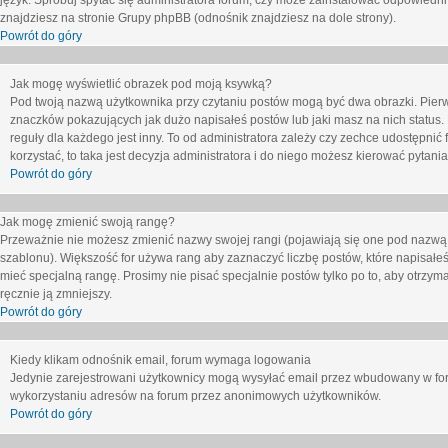
język. Spróbuj spytać się administratora forum, czy może zainstalować odpowiedni j
znajdziesz na stronie Grupy phpBB (odnośnik znajdziesz na dole strony).
Powrót do góry
Jak mogę wyświetlić obrazek pod moją ksywką?
Pod twoją nazwą użytkownika przy czytaniu postów mogą być dwa obrazki. Pierw
znaczków pokazujących jak dużo napisałeś postów lub jaki masz na nich status
reguły dla każdego jest inny. To od administratora zależy czy zechce udostępnić f
korzystać, to taka jest decyzja administratora i do niego możesz kierować pytani
Powrót do góry
Jak mogę zmienić swoją rangę?
Przeważnie nie możesz zmienić nazwy swojej rangi (pojawiają się one pod nazwą u
szablonu). Większość for używa rang aby zaznaczyć liczbę postów, które napisałeś
mieć specjalną rangę. Prosimy nie pisać specjalnie postów tylko po to, aby otrzy
ręcznie ją zmniejszy.
Powrót do góry
Kiedy klikam odnośnik email, forum wymaga logowania
Jedynie zarejestrowani użytkownicy mogą wysyłać email przez wbudowany w foru
wykorzystaniu adresów na forum przez anonimowych użytkowników.
Powrót do góry