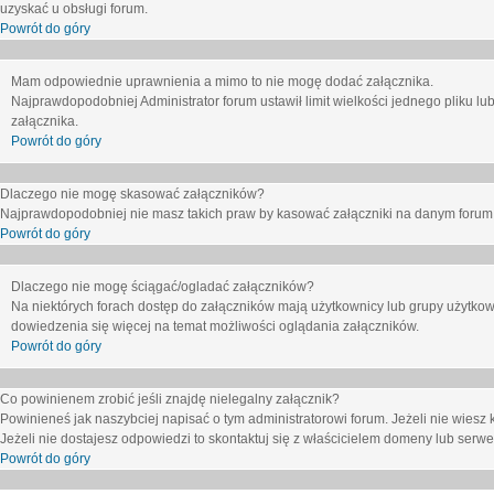
uzyskać u obsługi forum.
Powrót do góry
Mam odpowiednie uprawnienia a mimo to nie mogę dodać załącznika.
Najprawdopodobniej Administrator forum ustawił limit wielkości jednego pliku lu
załącznika.
Powrót do góry
Dlaczego nie mogę skasować załączników?
Najprawdopodobniej nie masz takich praw by kasować załączniki na danym forum. J
Powrót do góry
Dlaczego nie mogę ściągać/ogladać załączników?
Na niektórych forach dostęp do załączników mają użytkownicy lub grupy użytkow
dowiedzenia się więcej na temat możliwości oglądania załączników.
Powrót do góry
Co powinienem zrobić jeśli znajdę nielegalny załącznik?
Powinieneś jak naszybciej napisać o tym administratorowi forum. Jeżeli nie wiesz k
Jeżeli nie dostajesz odpowiedzi to skontaktuj się z właścicielem domeny lub serwe
Powrót do góry