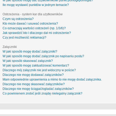
W jaki sposób mogę dać użytkownikowi punkt pomógł/pomogła?
Ile mogę wystawić punktów w jednym temacie?
Ostrzeżenia - system kar dla użytkowników
Czym są ostrzeżenia?
Kto może dawać i usuwać ostrzeżenia?
Co oznaczają wartości ostrzeżeń (np. 1/3/6)?
Jak sprawdzić kto i dlaczego dał mi ostrzeżenie?
Czy jest możliwość reklamacji?
Załączniki
W jaki sposób mogę dodać załączniki?
W jaki sposób mogę dodać załącznik po napisaniu postu?
W jaki sposób skasować załącznik?
W jaki sposób mogę zaktualizować komentarz?
Dlaczego mój załącznik nie jest widoczny w poście?
Dlaczego nie mogę dodawać załączników?
Mam odpowiednie uprawnienia a mimo to nie mogę dodać załącznika.
Dlaczego nie mogę skasować załączników?
Dlaczego nie mogę ściągać/ogladać załączników?
Co powinienem zrobić jeśli znajdę nielegalny załącznik?