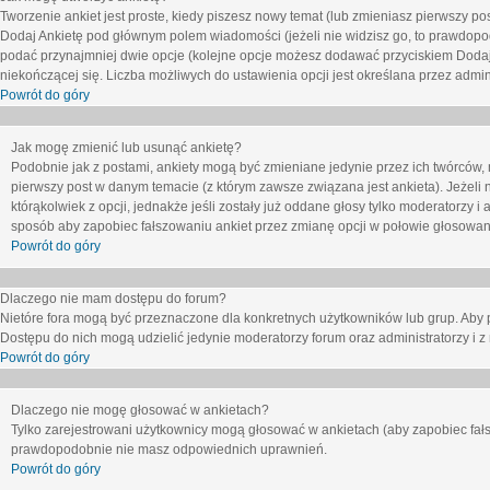
Tworzenie ankiet jest proste, kiedy piszesz nowy temat (lub zmieniasz pierwszy p
Dodaj Ankietę
pod głównym polem wiadomości (jeżeli nie widzisz go, to prawdopodo
podać przynajmniej dwie opcje (kolejne opcje możesz dodawać przyciskiem
Dodaj
niekończącej się. Liczba możliwych do ustawienia opcji jest określana przez admini
Powrót do góry
Jak mogę zmienić lub usunąć ankietę?
Podobnie jak z postami, ankiety mogą być zmieniane jedynie przez ich twórców,
pierwszy post w danym temacie (z którym zawsze związana jest ankieta). Jeżeli 
którąkolwiek z opcji, jednakże jeśli zostały już oddane głosy tylko moderatorzy i
sposób aby zapobiec fałszowaniu ankiet przez zmianę opcji w połowie głosowan
Powrót do góry
Dlaczego nie mam dostępu do forum?
Nietóre fora mogą być przeznaczone dla konkretnych użytkowników lub grup. Aby pr
Dostępu do nich mogą udzielić jedynie moderatorzy forum oraz administratorzy i z
Powrót do góry
Dlaczego nie mogę głosować w ankietach?
Tylko zarejestrowani użytkownicy mogą głosować w ankietach (aby zapobiec fałs
prawdopodobnie nie masz odpowiednich uprawnień.
Powrót do góry