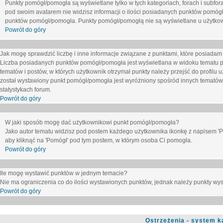
Punkty pomógł/pomogła są wyświetlane tylko w tych kategoriach, forach i subfor
pod swoim avatarem nie widzisz informacji o ilości posiadanych punktów pomógł
punktów pomógł/pomogła. Punkty pomógł/pomogłą nie są wyświetlane u użytkown
Powrót do góry
Jak mogę sprawdzić liczbę i inne informacje związane z punktami, które posiadam j
Liczba posiadanych punktów pomógł/pomogła jest wyświetlana w widoku tematu p
tematów i postów, w których użytkownik otrzymał punkty należy przejść do profilu u
został wystawiony punkt pomógł/pomogła jest wyróżniony spośród innych tematów 
statystykach forum.
Powrót do góry
W jaki sposób mogę dać użytkownikowi punkt pomógł/pomogła?
Jako autor tematu widzisz pod postem każdego użytkownika ikonkę z napisem 'Pom
aby kliknąć na 'Pomógł' pod tym postem, w którym osoba Ci pomogła.
Powrót do góry
Ile mogę wystawić punktów w jednym temacie?
Nie ma ograniczenia co do ilości wystawionych punktów, jednak należy punkty wyst
Powrót do góry
Ostrzeżenia - system k